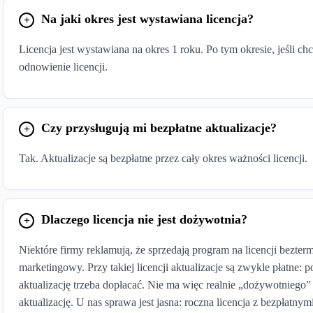
Jak aktywujesz?
Jak aktyw
Na jaki okres jest wystawiana licencja?
Po wypełnieniu formularza „Kup
Po wypełnieniu
teraz” i dokonaniu płatności licencja
teraz” i dokonaniu 
Licencja jest wystawiana na okres 1 roku. Po tym okresie, jeśli c
w Twoim
automatycznie
aktywuje się
w Twoim
automatyc
odnowienie licencji.
programie — nic nie musisz robić.
programie — nic 
Dodatkowo: bezpłatny dostęp do
Dodatkowo: bezpł
Mobilna
najnowszej wersji
Mobilna
na
Kup teraz
Kup t
na 1 rok — fakturowanie
Faktura
na 1 rok — faktu
Czy przysługują mi bezpłatne aktualizacje?
online przez przeglądarkę
online prz
Tak. Aktualizacje są bezpłatne przez cały okres ważności licencji.
Dlaczego licencja nie jest dożywotnia?
Niektóre firmy reklamują, że sprzedają program na licencji bezte
marketingowy. Przy takiej licencji aktualizacje są zwykle płatne: p
aktualizację trzeba dopłacać. Nie ma więc realnie „dożywotniego”
aktualizację. U nas sprawa jest jasna: roczna licencja z bezpłatnym