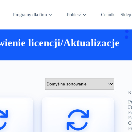
Programy dla firm
Pobierz
Cennik
Sklep
ienie licencji/Aktualizacje
K
P
F
F
F
O
F