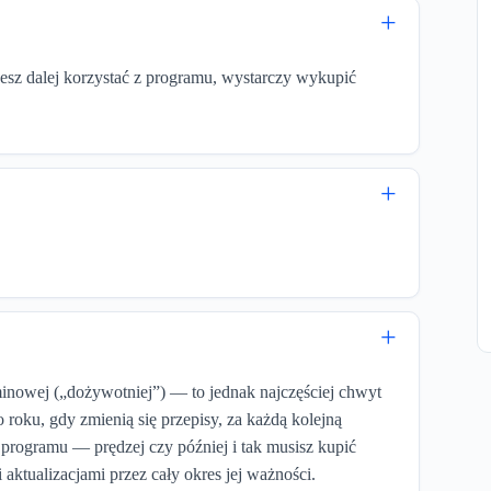
ujesz?
Jak aktywujesz?
 formularza „Kup
Po wypełnieniu formularza „Kup
płatności licencja
teraz” i dokonaniu płatności licencja
hcesz dalej korzystać z programu, wystarczy wykupić
znie
aktywuje się
w Twoim
automatycznie
aktywuje się
nie musisz robić.
programie — nic nie musisz robić.
atny dostęp do
Dodatkowo: bezpłatny dostęp do
jnowszej wersji
Mobilna
najnowszej wersji
eraz
Kup teraz
rowanie
Faktura
na 1 rok — fakturowanie
Faktura
ez przeglądarkę
online przez przeglądarkę
rminowej („dożywotniej”) — to jednak najczęściej chwyt
o roku, gdy zmienią się przepisy, za każdą kolejną
 programu — prędzej czy później i tak musisz kupić
i aktualizacjami przez cały okres jej ważności.