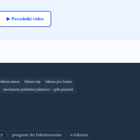
▶ Poradniki video
faktura marza
faktura mp
faktura pro-forma
mechanizm podzielnej płatności – split payment
ry
program do fakturowania
e-faktura