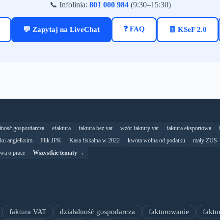
📞 Infolinia:
801 000 984
(9:30–15:30)
❓ FAQ
💬 Zapytaj na LiveChat
🧾 KSeF 2.0
alność gospordarcza
efaktura
faktura bez vat
wzór faktury vat
faktura eksportowa
yku angielksim
Plik JPK
Kasa fiskalna w 2022
kwota wolna od podatku
mały ZUS
wa o prace
Wszystkie tematy →
faktura VAT
działalność gospodarcza
fakturowanie
faktu