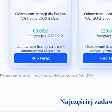
Odnowienie licencji dla Faktura
Odnowienie licenc
VAT 2002-2026 START
VAT 2002-202
89.00
zł
129.
Integracja z KSeF 2.0
Integracj
Odnowienie licencji na 1 rok •
Odnowienie licen
automatyczna aktywacja
automatyczna
Kup teraz
Kup t
Co otrzymasz?
Co otrz
Podane ceny są cenami netto – należy doliczyć podatek VAT 23%.
licencję na 1 rok
lic
bezpłatne aktualizacje programu
bezpłatne aktualiz
do nowych wersji — w tym
do nowych we
wersja 2026/2027
wers
Najczęściej zada
bezpłatną pomoc techniczną
bezpłatną pomo
gwarancję 30 dni na zwrot
gwarancję 30