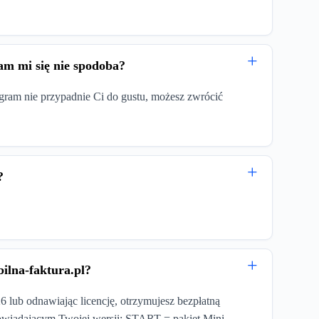
ram mi się nie spodoba?
gram nie przypadnie Ci do gustu, możesz zwrócić
?
bilna-faktura.pl?
lub odnawiając licencję, otrzymujesz bezpłatną
powiadającym Twojej wersji: START = pakiet Mini,