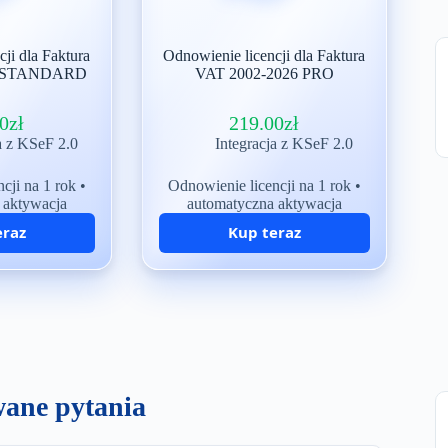
ji dla Faktura
Odnowienie licencji dla Faktura
6 STANDARD
VAT 2002-2026 PRO
00
zł
219.00
zł
a z KSeF 2.0
Integracja z KSeF 2.0
cji na 1 rok •
Odnowienie licencji na 1 rok •
 aktywacja
automatyczna aktywacja
eraz
Kup teraz
ymasz?
Co otrzymasz?
encję na 1 rok
licencję na 1 rok
acje programu
bezpłatne aktualizacje programu
rsji — w tym
do nowych wersji — w tym
ja 2026/2027
wersja 2026/2027
wane pytania
c techniczną
bezpłatną pomoc techniczną
 dni na zwrot
gwarancję 30 dni na zwrot