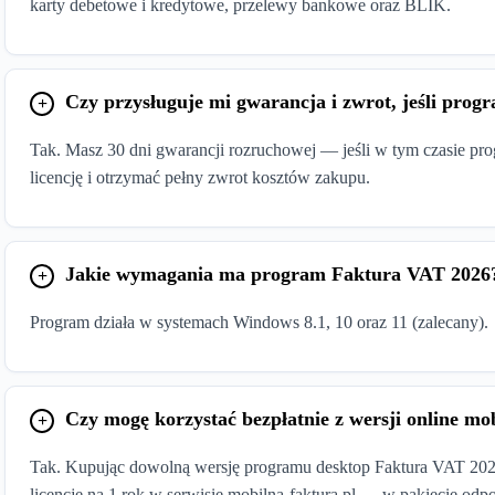
karty debetowe i kredytowe, przelewy bankowe oraz BLIK.
Czy przysługuje mi gwarancja i zwrot, jeśli prog
Tak. Masz 30 dni gwarancji rozruchowej — jeśli w tym czasie pro
licencję i otrzymać pełny zwrot kosztów zakupu.
Jakie wymagania ma program Faktura VAT 2026
Program działa w systemach Windows 8.1, 10 oraz 11 (zalecany).
Czy mogę korzystać bezpłatnie z wersji online mo
Tak. Kupując dowolną wersję programu desktop Faktura VAT 2026 
licencję na 1 rok w serwisie mobilna-faktura.pl — w pakiecie od