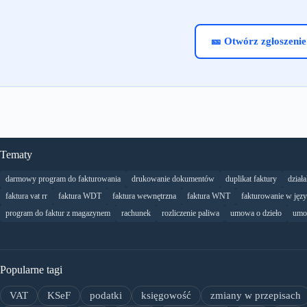
🎫 Otwórz zgłoszenie
Tematy
darmowy program do fakturowania
drukowanie dokumentów
duplikat faktury
dział
faktura vat rr
faktura WDT
faktura wewnętrzna
faktura WNT
fakturowanie w jęz
program do faktur z magazynem
rachunek
rozliczenie paliwa
umowa o dzieło
umo
Popularne tagi
VAT
KSeF
podatki
księgowość
zmiany w przepisach