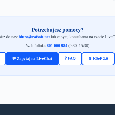
encję na 1 rok
acje programu
rsji — w tym
ja 2026/2027
c techniczną
Potrzebujesz pomocy?
 dni na zwrot
isz do nas:
biuro@rafsoft.net
lub zapytaj konsultanta na czacie LiveC
ujesz?
naszej strony
📞 Infolinia:
801 000 984
(9:30–15:30)
sz numer NIP
gotowe!
❓ FAQ
💬 Zapytaj na LiveChat
🧾 KSeF 2.0