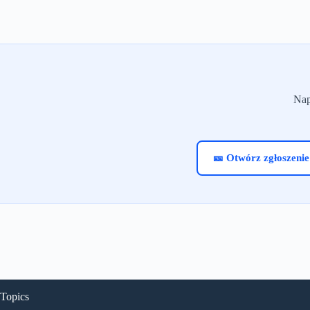
licencję na 1 rok
lic
bezpłatne aktualizacje programu
bezpłatne aktualiz
do nowych wersji — w tym
do nowych we
wersja 2026/2027
wers
bezpłatną pomoc techniczną
bezpłatną pomo
gwarancję 30 dni na zwrot
gwarancję 30
Nap
Jak aktywujesz?
Jak aktyw
pobierasz demo z naszej strony
pobierasz demo z 
wpisujesz numer NIP
wpisuje
gotowe!
🎫 Otwórz zgłoszenie
Topics