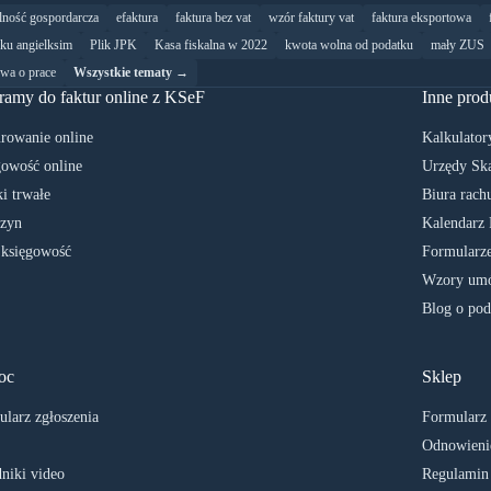
alność gospordarcza
efaktura
faktura bez vat
wzór faktury vat
faktura eksportowa
yku angielksim
Plik JPK
Kasa fiskalna w 2022
kwota wolna od podatku
mały ZUS
wa o prace
Wszystkie tematy →
ramy do faktur online z KSeF
Inne prod
rowanie online
Kalkulator
owość online
Urzędy Sk
i trwałe
Biura rach
zyn
Kalendarz 
 księgowość
Formularze
Wzory umó
Blog o pod
oc
Sklep
larz zgłoszenia
Formularz
Odnowienie
niki video
Regulamin