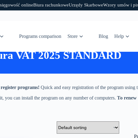
sięgowość online
Biura rachunkowe
Urzędy Skarbowe
Wzory umów i pi
Programs comparison
Store
Blog
Help
ura VAT 2025 STANDARD
register programs!
Quick and easy registration of the program using
mit, you can install the program on any number of computers.
To renew 
P