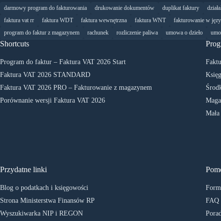
darmowy program do fakturowania
drukowanie dokumentów
duplikat faktury
dział
faktura vat rr
faktura WDT
faktura wewnętrzna
faktura WNT
fakturowanie w jęz
program do faktur z magazynem
rachunek
rozliczenie paliwa
umowa o dzieło
umo
Shortcuts
Prog
Program do faktur – Faktura VAT 2026 Start
Faktu
Faktura VAT 2026 STANDARD
Księg
Faktura VAT 2026 PRO – Fakturowanie z magazynem
Środk
Porównanie wersji Faktura VAT 2026
Maga
Mała
Przydatne linki
Pom
Blog o podatkach i księgowości
Formu
Strona Ministerstwa Finansów RP
FAQ
Wyszukiwarka NIP i REGON
Porad