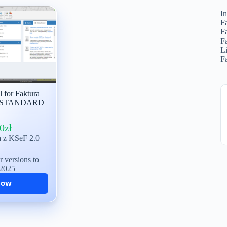
I
F
F
F
L
F
 for Faktura
4 STANDARD
0
zł
a z KSeF 2.0
 versions to
 2025
Now
 programu