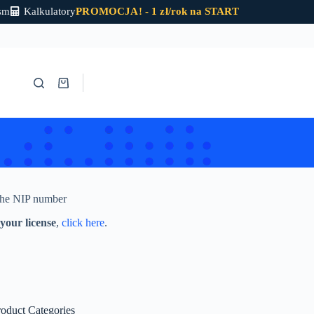
sm
Kalkulatory
PROMOCJA! - 1 zł/rok na START
Download programs
Shopping
cart
 the NIP number
your license
,
click here
.
roduct Categories