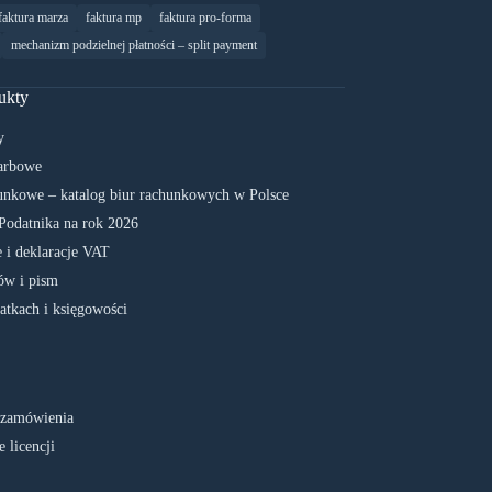
faktura marza
faktura mp
faktura pro-forma
mechanizm podzielnej płatności – split payment
ukty
y
arbowe
unkowe – katalog biur rachunkowych w Polsce
Podatnika na rok 2026
 i deklaracje VAT
w i pism
atkach i księgowości
 zamówienia
 licencji