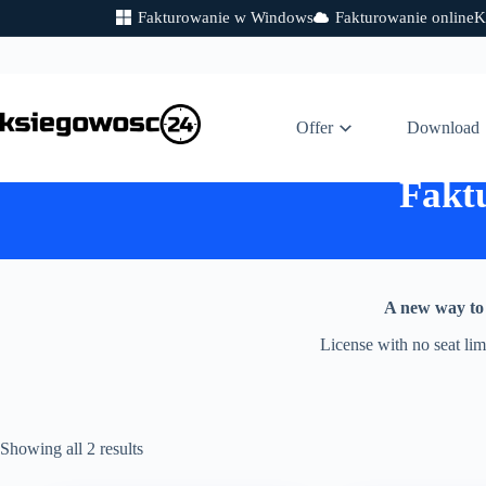
Fakturowanie w Windows
Fakturowanie online
K
Skip
to
content
Offer
Download
Fakt
A new way to 
License with no seat li
Showing all 2 results