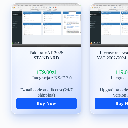
Faktura VAT 2026
License renewal
STANDARD
VAT 2002-202
179.00
zł
119.0
Integracja z KSeF 2.0
Integracj
E-mail code and license(24/7
Upgrading older
shipping)
version
Buy Now
Buy 
Możliwości programu
Możliwości