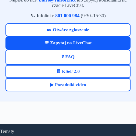
czacie LiveChat.
📞 Infolinia:
801 000 984
(9:30–15:30)
🎫 Otwórz zgłoszenie
💬 Zapytaj na LiveChat
❓ FAQ
🧾 KSeF 2.0
▶ Poradniki video
Tematy