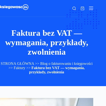
Przejdź
do
Koszyk
treści
Faktura bez VAT —
wymagania, przykłady,
zwolnienia
STRONA GŁÓWNA
>>
Blog o fakturowaniu i księgowości
>>
Faktury
>>
Faktura bez VAT — wymagania,
przykłady, zwolnienia