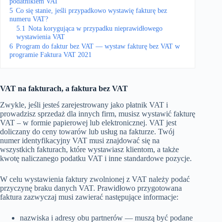
podatnikiem VAT
5
Co się stanie, jeśli przypadkowo wystawię fakturę bez
numeru VAT?
5.1
Nota korygująca w przypadku nieprawidłowego
wystawienia VAT
6
Program do faktur bez VAT — wystaw fakturę bez VAT w
programie Faktura VAT 2021
VAT na fakturach, a faktura bez VAT
Zwykle, jeśli jesteś zarejestrowany jako płatnik VAT i
prowadzisz sprzedaż dla innych firm, musisz wystawić fakturę
VAT – w formie papierowej lub elektronicznej. VAT jest
doliczany do ceny towarów lub usług na fakturze. Twój
numer identyfikacyjny VAT musi znajdować się na
wszystkich fakturach, które wystawiasz klientom, a także
kwotę naliczanego podatku VAT i inne standardowe pozycje.
W celu wystawienia faktury zwolnionej z VAT należy podać
przyczynę braku danych VAT. Prawidłowo przygotowana
faktura zazwyczaj musi zawierać następujące informacje:
nazwiska i adresy obu partnerów — muszą być podane