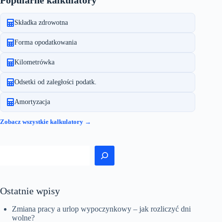
Popularne kalkulatory
Składka zdrowotna
Forma opodatkowania
Kilometrówka
Odsetki od zaległości podatk.
Amortyzacja
Zobacz wszystkie kalkulatory →
Szukaj
Ostatnie wpisy
Zmiana pracy a urlop wypoczynkowy – jak rozliczyć dni
wolne?