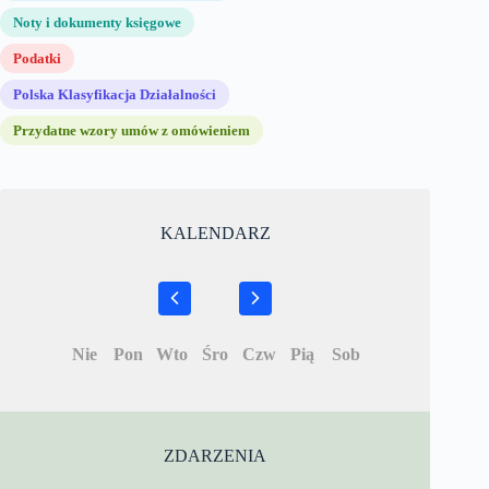
Noty i dokumenty księgowe
Podatki
Polska Klasyfikacja Działalności
Przydatne wzory umów z omówieniem
KALENDARZ
Nie
Pon
Wto
Śro
Czw
Pią
Sob
ZDARZENIA