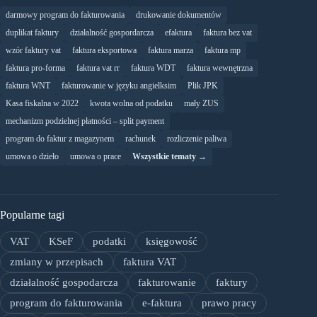
darmowy program do fakturowania
drukowanie dokumentów
duplikat faktury
działalność gospordarcza
efaktura
faktura bez vat
wzór faktury vat
faktura eksportowa
faktura marza
faktura mp
faktura pro-forma
faktura vat rr
faktura WDT
faktura wewnętrzna
faktura WNT
fakturowanie w języku angielksim
Plik JPK
Kasa fiskalna w 2022
kwota wolna od podatku
mały ZUS
mechanizm podzielnej płatności – split payment
program do faktur z magazynem
rachunek
rozliczenie paliwa
umowa o dzieło
umowa o prace
Wszystkie tematy →
Popularne tagi
VAT
KSeF
podatki
księgowość
zmiany w przepisach
faktura VAT
działalność gospodarcza
fakturowanie
faktury
program do fakturowania
e-faktura
prawo pracy