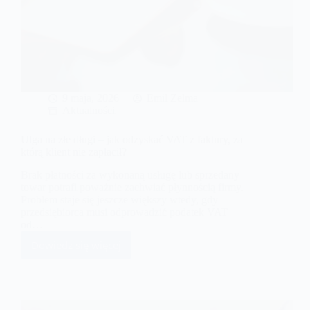
9 maja, 2026
Emil Zelma
Aktualności
Ulga na złe długi – jak odzyskać VAT z faktury, za
którą klient nie zapłacił?
Brak płatności za wykonaną usługę lub sprzedany
towar potrafi poważnie zachwiać płynnością firmy.
Problem staje się jeszcze większy wtedy, gdy
przedsiębiorca musi odprowadzić podatek VAT
od…
Dowiedz się więcej
Ulga
na
złe
długi
–