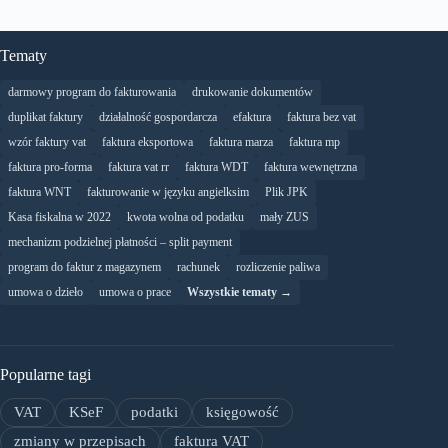
Tematy
darmowy program do fakturowania
drukowanie dokumentów
duplikat faktury
działalność gospordarcza
efaktura
faktura bez vat
wzór faktury vat
faktura eksportowa
faktura marza
faktura mp
faktura pro-forma
faktura vat rr
faktura WDT
faktura wewnętrzna
faktura WNT
fakturowanie w języku angielksim
Plik JPK
Kasa fiskalna w 2022
kwota wolna od podatku
mały ZUS
mechanizm podzielnej płatności – split payment
program do faktur z magazynem
rachunek
rozliczenie paliwa
umowa o dzieło
umowa o prace
Wszystkie tematy →
Popularne tagi
VAT
KSeF
podatki
księgowość
zmiany w przepisach
faktura VAT