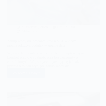
21 czerwca, 2026
Emil Zelma
Aktualności
Zakup wody dla pracowników a VAT – kiedy
można odliczyć podatek w upalne dni?
Wysokie temperatury w okresie letnim wpływają na
komfort pracy, wydajność oraz bezpieczeństwo
zatrudnionych. W praktyce pojawiają się jednak
pytania o to, jak wygląda zakup wody dla…
Dowiedz się więcej
Zakup
wody
dla
pracowników
a
VAT
–