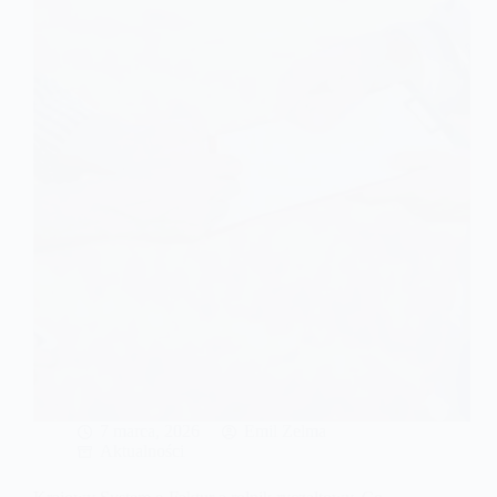
jak
odzyskać
VAT
z
faktury,
za
którą
klient
nie
zapłacił?
7 marca, 2026
Emil Zelma
Aktualności