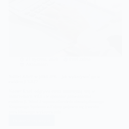
roku?
Jak
wystawiać
faktury
VAT
RR
w
KSeF?
21 stycznia, 2026
Emil Zelma
Aktualności
Numer KSeF w pliku JPK – jak wykazywać go w
ewidencji VAT?
Numer KSeF odgrywa coraz istotniejszą rolę w
rozliczeniach VAT i w sposobie prowadzenia
ewidencji. Wraz z wprowadzeniem obowiązkowego
Krajowego Systemu e-Faktur pojawia się kwestia
prawidłowego wykazywania…
Dowiedz się więcej
Numer
KSeF