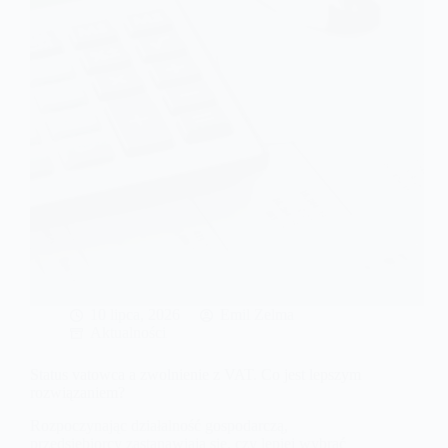
dla
przedsiębiorców
wpłyną
na
koszty
prowadzenia
działalności?
10 lipca, 2026
Emil Zelma
Aktualności
Status vatowca a zwolnienie z VAT. Co jest lepszym
rozwiązaniem?
Rozpoczynając działalność gospodarczą,
przedsiębiorcy zastanawiają się, czy lepiej wybrać