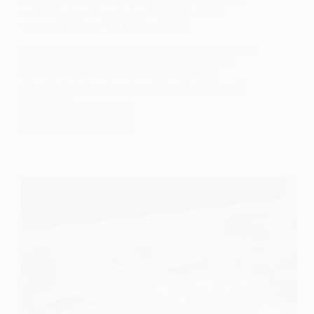
Krajowy System e-Faktur a rolnik ryczałtowy. Co
zmieni się w rozliczeniach od 2026 roku? Jak
wystawiać faktury VAT RR w KSeF?
Ostatnie zmiany w polskim systemie podatkowym, a
konkretnie wdrożenie KSeF, budzą wiele pytań
wśród przedsiębiorców. Działalność rolnicza
również nie jest wolna od wątpliwości. Wiele osób
zastanawia…
Dowiedz się więcej
Krajowy
System
e-
Faktur
a
rolnik
ryczałtowy.
Co
zmieni
się
w
rozliczeniach
od
2026