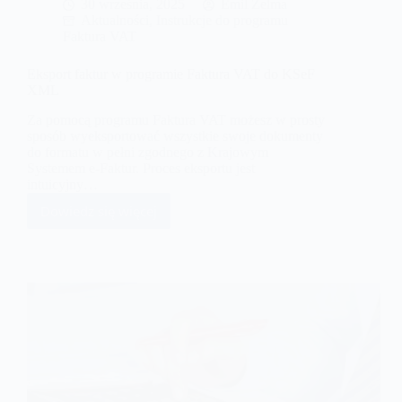
30 września, 2025
Emil Zelma
Aktualności
,
Instrukcje do programu
Faktura VAT
Eksport faktur w programie Faktura VAT do KSeF
XML
Za pomocą programu Faktura VAT możesz w prosty
sposób wyeksportować wszystkie swoje dokumenty
do formatu w pełni zgodnego z Krajowym
Systemem e-Faktur. Proces eksportu jest
intuicyjny…
Dowiedz się więcej
Eksport
faktur
w
programie
Faktura
VAT
do
KSeF
XML