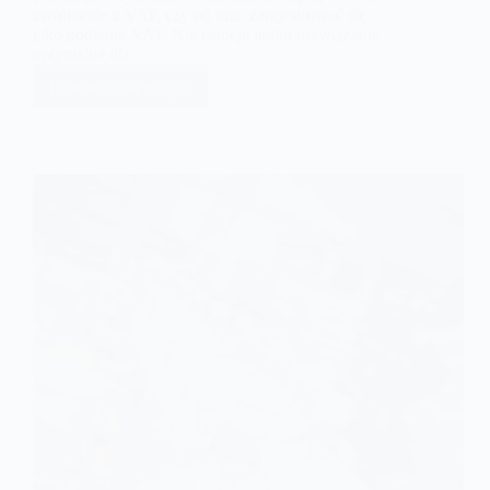
zwolnienie z VAT, czy od razu zarejestrować się
jako podatnik VAT. Nie istnieje jedno rozwiązanie
optymalne dla…
Dowiedz się więcej
Status
vatowca
a
zwolnienie
z
VAT.
Co
jest
lepszym
rozwiązaniem?