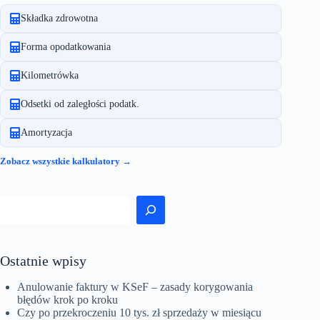
a
Składka zdrowotna
promocja
marki
Forma opodatkowania
przedsiębiorstwa
Kilometrówka
Odsetki od zaległości podatk.
Amortyzacja
Zobacz wszystkie kalkulatory →
Szukaj
Ostatnie wpisy
Anulowanie faktury w KSeF – zasady korygowania
błędów krok po kroku
Czy po przekroczeniu 10 tys. zł sprzedaży w miesiącu