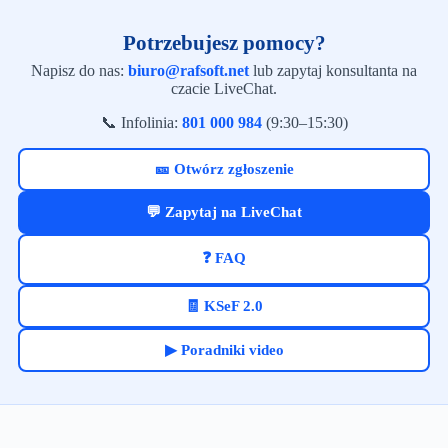
Potrzebujesz pomocy?
Napisz do nas:
biuro@rafsoft.net
lub zapytaj konsultanta na
czacie LiveChat.
📞 Infolinia:
801 000 984
(9:30–15:30)
🎫 Otwórz zgłoszenie
💬 Zapytaj na LiveChat
❓ FAQ
🧾 KSeF 2.0
▶ Poradniki video