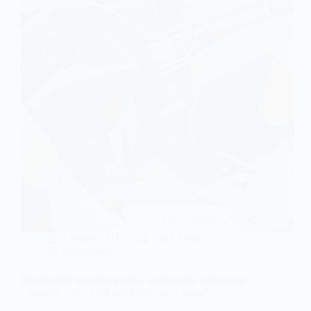
kiedy
można
odliczyć
podatek
w
upalne
dni?
13 maja, 2026
Emil Zelma
Aktualności
Rozliczenie kosztów paliwa samochodu osobowego
– zasady. 50%, 75% czy 100% odliczenia?