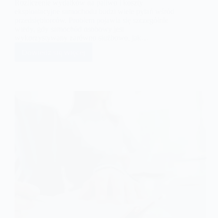
Rozliczenie wydatków na paliwo i koszty
eksploatacyjne samochodu budzi wiele pytań wśród
przedsiębiorców. Problem pojawia się szczególnie
wtedy, gdy samochód osobowy jest
wykorzystywany zarówno służbowo, jak…
Dowiedz się więcej
Rozliczenie
kosztów
paliwa
samochodu
osobowego
–
zasady.
50%,
75%
czy
100%
odliczenia?