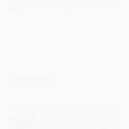
31 lipca, 2026
Emil Zelma
Aktualności
Podatki 2026 i 2027 rok – jak zmiany dla
przedsiębiorców wpłyną na koszty prowadzenia
działalności?
Rok 2026 to okres intensywnych zmian dla
przedsiębiorców. Rok 2027 również taki będzie.
Ministerstwo Finansów zapowiedziało rozwiązania,
które z jednej strony mają uprościć część rozliczeń,
a…
Dowiedz się więcej
Podatki
2026
i
2027
rok
–
jak
zmiany