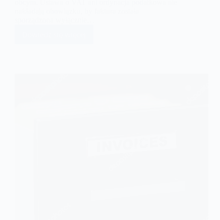
obcym. Ustawa o VAT ani ordynacja podatkowa nie
nakładają obowiązku, by faktura została
sporządzona wyłącznie…
Dowiedz się więcej
Faktura
w
języku
obcym
–
o
czym
trzeba
pamiętać?
Jak
wystawić
fakturę
w
języku
obcym?
Kiedy
trzeba
liczyć
się