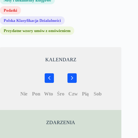
Noty i dokumenty księgowe
Podatki
Polska Klasyfikacja Działalności
Przydatne wzory umów z omówieniem
KALENDARZ
Nie
Pon
Wto
Śro
Czw
Pią
Sob
ZDARZENIA