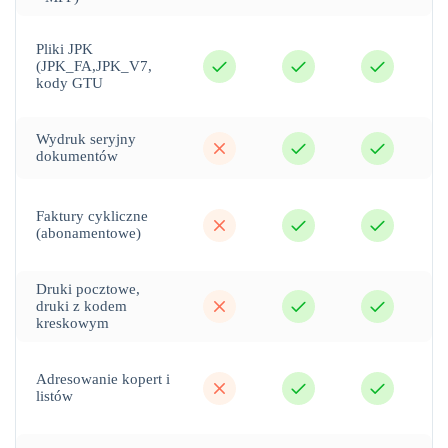
Pliki JPK
tak
tak
tak
(JPK_FA,JPK_V7,
kody GTU
nie
tak
tak
Wydruk seryjny
dokumentów
nie
tak
tak
Faktury cykliczne
(abonamentowe)
Druki pocztowe,
nie
tak
tak
druki z kodem
kreskowym
nie
tak
tak
Adresowanie kopert i
listów