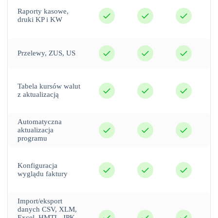
tak
tak
tak
Raporty kasowe,
druki KP i KW
tak
tak
tak
Przelewy, ZUS, US
tak
tak
tak
Tabela kursów walut
z aktualizacją
Automatyczna
tak
tak
tak
aktualizacja
programu
tak
tak
tak
Konfiguracja
wyglądu faktury
Import/eksport
danych CSV, XLM,
tak
tak
tak
Excel, HMTL, JPK