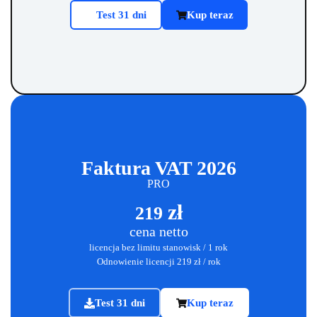
Test 31 dni
Kup teraz
Faktura VAT 2026
PRO
zł
219
cena netto
licencja bez limitu stanowisk / 1 rok
Odnowienie licencji 219
zł
/ rok
Test 31 dni
Kup teraz