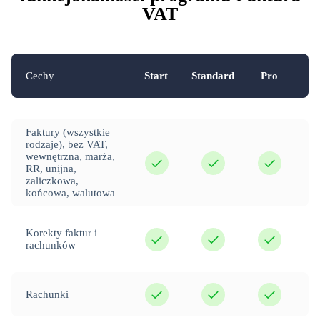
VAT
Cechy
Start
Standard
Pro
Faktury (wszystkie
rodzaje), bez VAT,
tak
tak
tak
wewnętrzna, marża,
RR, unijna,
zaliczkowa,
końcowa, walutowa
tak
tak
tak
Korekty faktur i
rachunków
tak
tak
tak
Rachunki