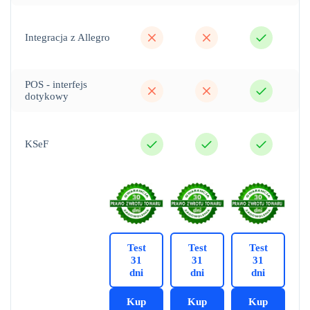
nie
nie
tak
Integracja z Allegro
nie
nie
tak
POS - interfejs
dotykowy
tak
tak
tak
KSeF
Test
Test
Test
31
31
31
dni
dni
dni
Kup
Kup
Kup