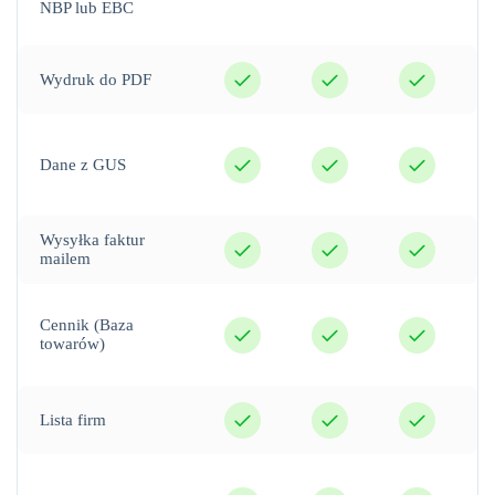
NBP lub EBC
tak
tak
tak
Wydruk do PDF
tak
tak
tak
Dane z GUS
tak
tak
tak
Wysyłka faktur
mailem
tak
tak
tak
Cennik (Baza
towarów)
tak
tak
tak
Lista firm
tak
tak
tak