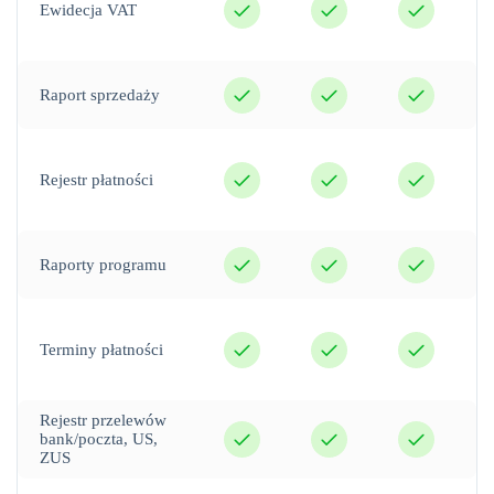
Ewidecja VAT
tak
tak
tak
Raport sprzedaży
tak
tak
tak
Rejestr płatności
tak
tak
tak
Raporty programu
tak
tak
tak
Terminy płatności
Rejestr przelewów
tak
tak
tak
bank/poczta, US,
ZUS