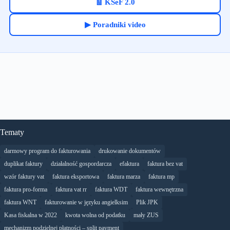
🧾 KSeF 2.0
▶ Poradniki video
Tematy
darmowy program do fakturowania
drukowanie dokumentów
duplikat faktury
działalność gospordarcza
efaktura
faktura bez vat
wzór faktury vat
faktura eksportowa
faktura marza
faktura mp
faktura pro-forma
faktura vat rr
faktura WDT
faktura wewnętrzna
faktura WNT
fakturowanie w języku angielksim
Plik JPK
Kasa fiskalna w 2022
kwota wolna od podatku
mały ZUS
mechanizm podzielnej płatności – split payment