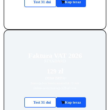
Test 31 dni
Kup teraz
Faktura VAT 2026
STANDARD
zł
129
cena netto
licencja bez limitu stanowisk / 1 rok
Odnowienie licencji 129
zł
/ rok
Test 31 dni
Kup teraz