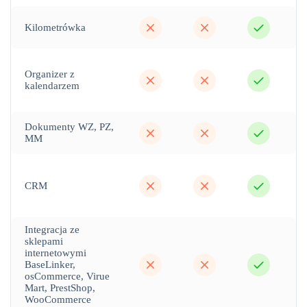
nie
nie
tak
Kilometrówka
nie
nie
tak
Organizer z
kalendarzem
nie
nie
tak
Dokumenty WZ, PZ,
MM
nie
nie
tak
CRM
Integracja ze
sklepami
internetowymi
nie
nie
tak
BaseLinker,
osCommerce, Virue
Mart, PrestShop,
WooCommerce