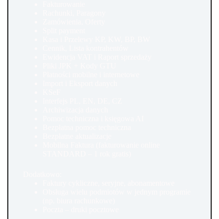
Fakturowanie
Rachunki, Paragony
Zamówienia, Oferty
Split payment
Kasa i Przelewy KP, KW, BP, BW
Cennik, Lista kontrahentów
Ewidencja VAT i Raport sprzedaży
Pliki JPK + Kody GTU
Płatności mobilne i internetowe
Import i Eksport danych
KSeF
Interfejs PL, EN, DE, CZ
Archiwizacja danych
Pomoc techniczna i księgowa AI
Bezpłatna pomoc techniczna
Bezpłatne aktualizacje
Mobilna Faktura (fakturowanie online
STANDARD – 1 rok gratis)
Dodatkowo:
Faktury cykliczne, seryjne, abonamentowe
Obsługa wielu podmiotów w jednym programie
(np. biura rachunkowe)
Poczta – druki pocztowe