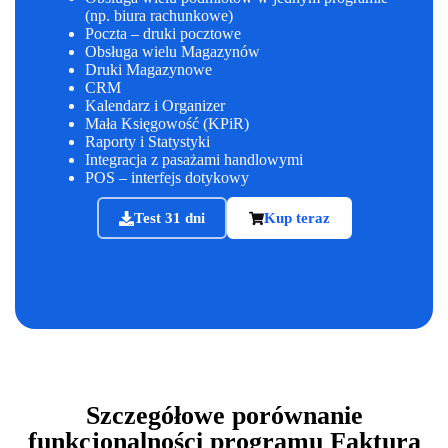
(np. biura rachunkowe)
Poczta – druki pocztowe
Obsługa wielu Magazynów
Druki Magazynowe
CRM
Kalendarz i Organizer
Mała Księgowość (KPiR)
Raporty i Statystyki
Integracja z pasażami handlowymi
POS – interfejs dotykowy
Test 31 dni
Kup teraz
Szczegółowe porównanie
funkcjonalności programu Faktura