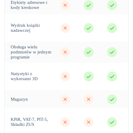
nie
tak
tak
Etykiety adresowe i
kody kreskowe
nie
tak
tak
Wydruk książki
nadawczej
Obsługa wielu
nie
tak
tak
podmiotów w jednym
programie
nie
tak
tak
Statystyki z
wykresami 3D
nie
nie
tak
Magazyn
nie
nie
tak
KPiR, VAT-7, PIT-5,
Składki ZUS