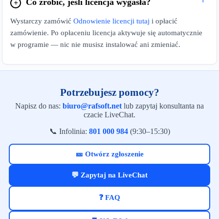
Co zrobić, jeśli licencja wygasła?
Wystarczy zamówić
Odnowienie licencji tutaj
i opłacić
zamówienie. Po opłaceniu licencja aktywuje się automatycznie
w programie — nic nie musisz instalować ani zmieniać.
Potrzebujesz pomocy?
Napisz do nas:
biuro@rafsoft.net
lub zapytaj konsultanta na
czacie LiveChat.
📞 Infolinia:
801 000 984
(9:30–15:30)
🎫 Otwórz zgłoszenie
💬 Zapytaj na LiveChat
❓ FAQ