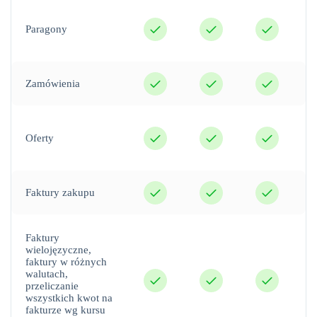
tak
tak
tak
Paragony
tak
tak
tak
Zamówienia
tak
tak
tak
Oferty
tak
tak
tak
Faktury zakupu
Faktury
wielojęzyczne,
faktury w różnych
tak
tak
tak
walutach,
przeliczanie
wszystkich kwot na
fakturze wg kursu