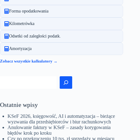
Forma opodatkowania
Kilometrówka
Odsetki od zaległości podatk.
Amortyzacja
Zobacz wszystkie kalkulatory →
Szukaj
Ostatnie wpisy
KSeF 2026, księgowość, AI i automatyzacja – bieżące
wyzwania dla przedsiębiorców i biur rachunkowych
Anulowanie faktury w KSeF – zasady korygowania
błędów krok po kroku
Czy po przekroczeniu 10 tys. zł sprzedaży w miesiącu