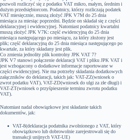
pozwoli rozliczyć się z podatku VAT mikro, małym, średnim i
dużym przedsiębiorcom. Podatnicy, którzy rozliczają podatek
VAT miesięcznie, muszą złożyć JPK V7M do 25 dnia
miesiąca za miesiąc poprzedni. Będzie on składał się z części
deklaracyjnej i ewidencyjnej. Natomiast podatnicy kwartalni
muszą złożyć JPK V7K: część ewidencyjną do 25 dnia
miesiąca następującego po miesiącu, za który złożony jest
plik; część deklaracyjną do 25 dnia miesiąca następującego po
kwartale, za który składany jest plik.
Co zmienia jednolity plik kontrolny JPK VAT 7?
JPK V7 stanowi połączenie deklaracji VAT i pliku JPK VAT i
jest wzbogacony o dodatkowe informacje raportowane w
części ewidencyjnej. Nie ma potrzeby składania dodatkowych
załączników do deklaracji, takich jak: VAT-ZZ(wniosek o
zwrot podatku VAT), VAT-ZD(wniosek do ulgi za złe długi) i
VAT-ZT(wniosek o przyśpieszenie terminu zwrotu podatku
VAT).
Natomiast nadal obowiązkowe jest składanie takich
dokumentów, jak:
VAT-8(deklaracja podatnika zwolnionego z VAT, który
obowiązkowo lub dobrowolnie zarejestrowali się do
transakcji unijnych VAT-UE)