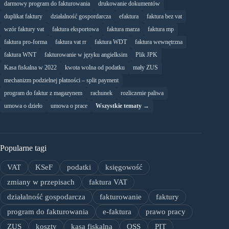
darmowy program do fakturowania
drukowanie dokumentów
duplikat faktury
działalność gospordarcza
efaktura
faktura bez vat
wzór faktury vat
faktura eksportowa
faktura marza
faktura mp
faktura pro-forma
faktura vat rr
faktura WDT
faktura wewnętrzna
faktura WNT
fakturowanie w języku angielksim
Plik JPK
Kasa fiskalna w 2022
kwota wolna od podatku
mały ZUS
mechanizm podzielnej płatności – split payment
program do faktur z magazynem
rachunek
rozliczenie paliwa
umowa o dzieło
umowa o prace
Wszystkie tematy →
Popularne tagi
VAT
KSeF
podatki
księgowość
zmiany w przepisach
faktura VAT
działalność gospodarcza
fakturowanie
faktury
program do fakturowania
e-faktura
prawo pracy
ZUS
koszty
kasa fiskalna
OSS
PIT