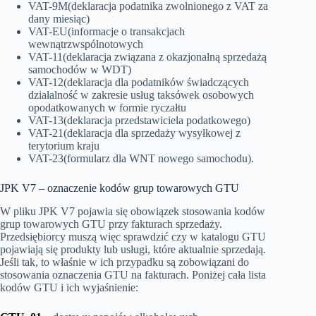
VAT-9M(deklaracja podatnika zwolnionego z VAT za
dany miesiąc)
VAT-EU(informacje o transakcjach
wewnątrzwspólnotowych
VAT-11(deklaracja związana z okazjonalną sprzedażą
samochodów w WDT)
VAT-12(deklaracja dla podatników świadczących
działalność w zakresie usług taksówek osobowych
opodatkowanych w formie ryczałtu
VAT-13(deklaracja przedstawiciela podatkowego)
VAT-21(deklaracja dla sprzedaży wysyłkowej z
terytorium kraju
VAT-23(formularz dla WNT nowego samochodu).
JPK V7 – oznaczenie kodów grup towarowych GTU
W pliku JPK V7 pojawia się obowiązek stosowania kodów
grup towarowych GTU przy fakturach sprzedaży.
Przedsiębiorcy muszą więc sprawdzić czy w katalogu GTU
pojawiają się produkty lub usługi, które aktualnie sprzedają.
Jeśli tak, to właśnie w ich przypadku są zobowiązani do
stosowania oznaczenia GTU na fakturach. Poniżej cała lista
kodów GTU i ich wyjaśnienie: