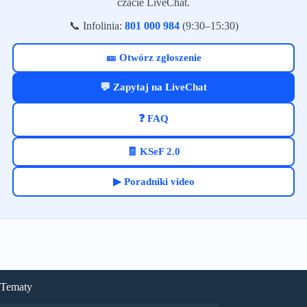
czacie LiveChat.
📞 Infolinia:
801 000 984
(9:30–15:30)
🎫 Otwórz zgłoszenie
💬 Zapytaj na LiveChat
❓ FAQ
🧾 KSeF 2.0
▶ Poradniki video
Tematy