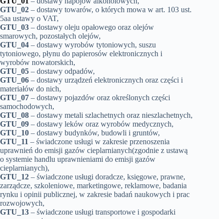
GTU_01
– dostawy napojów alkoholowych,
GTU_02
– dostawy towarów, o których mowa w art. 103 ust.
5aa ustawy o VAT,
GTU_03
– dostawy oleju opałowego oraz olejów
smarowych, pozostałych olejów,
GTU_04
– dostawy wyrobów tytoniowych, suszu
tytoniowego, płynu do papierosów elektronicznych i
wyrobów nowatorskich,
GTU_05
– dostawy odpadów,
GTU_06
– dostawy urządzeń elektronicznych oraz części i
materiałów do nich,
GTU_07
– dostawy pojazdów oraz określonych części
samochodowych,
GTU_08
– dostawy metali szlachetnych oraz nieszlachetnych,
GTU_09
– dostawy leków oraz wyrobów medycznych,
GTU_10
– dostawy budynków, budowli i gruntów,
GTU_11
– świadczone usługi w zakresie przenoszenia
uprawnień do emisji gazów cieplarnianych(zgodnie z ustawą
o systemie handlu uprawnieniami do emisji gazów
cieplarnianych),
GTU_12
– świadczone usługi doradcze, księgowe, prawne,
zarządcze, szkoleniowe, marketingowe, reklamowe, badania
rynku i opinii publicznej, w zakresie badań naukowych i prac
rozwojowych,
GTU_13
– świadczone usługi transportowe i gospodarki