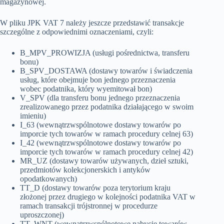
magazynowej.
W pliku JPK VAT 7 należy jeszcze przedstawić transakcje
szczególne z odpowiednimi oznaczeniami, czyli:
B_MPV_PROWIZJA (usługi pośrednictwa, transferu
bonu)
B_SPV_DOSTAWA (dostawy towarów i świadczenia
usług, które obejmuje bon jednego przeznaczenia
wobec podatnika, który wyemitował bon)
V_SPV (dla transferu bonu jednego przeznaczenia
zrealizowanego przez podatnika działającego w swoim
imieniu)
I_63 (wewnątrzwspólnotowe dostawy towarów po
imporcie tych towarów w ramach procedury celnej 63)
I_42 (wewnątrzwspólnotowe dostawy towarów po
imporcie tych towarów w ramach procedury celnej 42)
MR_UZ (dostawy towarów używanych, dzieł sztuki,
przedmiotów kolekcjonerskich i antyków
opodatkowanych)
TT_D (dostawy towarów poza terytorium kraju
złożonej przez drugiego w kolejności podatnika VAT w
ramach transakcji trójstronnej w procedurze
uproszczonej)
TT_WNT (wewnątrzwspólnotowe nabycie towarów