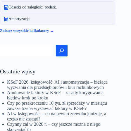
Odsetki od zaległości podatk.
Amortyzacja
Zobacz wszystkie kalkulatory →
Szukaj
Ostatnie wpisy
KSeF 2026, księgowość, AI i automatyzacja – bieżące
wyzwania dla przedsiębiorców i biur rachunkowych
Anulowanie faktury w KSeF – zasady korygowania
błędów krok po kroku
Czy po przekroczeniu 10 tys. zł sprzedaży w miesiącu
zawsze trzeba wystawiać faktury w KSeF?
AI w księgowości – co na pewno zrewolucjonizuje, a
czego nie zastąpi?
Czynny żal w 2026 r. – czy jeszcze można z niego
skorzystać?p