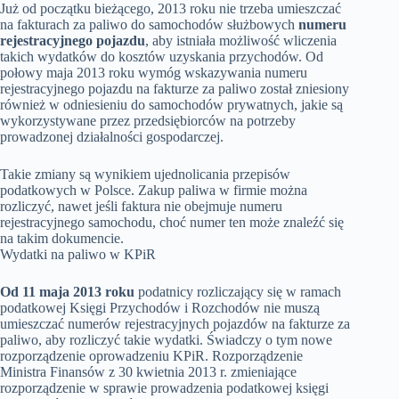
Już od początku bieżącego, 2013 roku nie trzeba umieszczać
na fakturach za paliwo do samochodów służbowych
numeru
rejestracyjnego pojazdu
, aby istniała możliwość wliczenia
takich wydatków do kosztów uzyskania przychodów. Od
połowy maja 2013 roku wymóg wskazywania numeru
rejestracyjnego pojazdu na fakturze za paliwo został zniesiony
również w odniesieniu do samochodów prywatnych, jakie są
wykorzystywane przez przedsiębiorców na potrzeby
prowadzonej działalności gospodarczej.
Takie zmiany są wynikiem ujednolicania przepisów
podatkowych w Polsce. Zakup paliwa w firmie można
rozliczyć, nawet jeśli faktura nie obejmuje numeru
rejestracyjnego samochodu, choć numer ten może znaleźć się
na takim dokumencie.
Wydatki na paliwo w KPiR
Od 11 maja 2013 roku
podatnicy rozliczający się w ramach
podatkowej Księgi Przychodów i Rozchodów nie muszą
umieszczać numerów rejestracyjnych pojazdów na fakturze za
paliwo, aby rozliczyć takie wydatki. Świadczy o tym nowe
rozporządzenie oprowadzeniu KPiR. Rozporządzenie
Ministra Finansów z 30 kwietnia 2013 r. zmieniające
rozporządzenie w sprawie prowadzenia podatkowej księgi