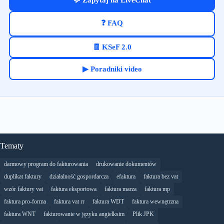
💬 Zapytaj na LiveChat
❓ FAQ
🧾 KSeF 2.0
▶ Poradniki video
Tematy
darmowy program do fakturowania
drukowanie dokumentów
duplikat faktury
działalność gospordarcza
efaktura
faktura bez vat
wzór faktury vat
faktura eksportowa
faktura marza
faktura mp
faktura pro-forma
faktura vat rr
faktura WDT
faktura wewnętrzna
faktura WNT
fakturowanie w języku angielksim
Plik JPK