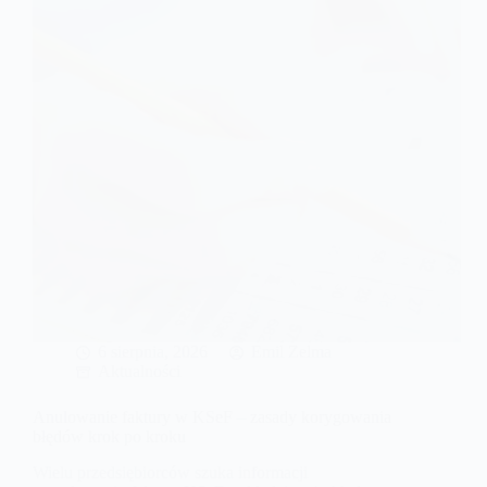
wyzwania
dla
przedsiębiorców
i
biur
rachunkowych
6 sierpnia, 2026
Emil Zelma
Aktualności
Anulowanie faktury w KSeF – zasady korygowania
błędów krok po kroku
Wielu przedsiębiorców szuka informacji