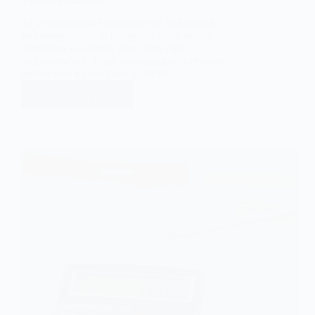
AI w księgowości przestała być ciekawostką
technologiczną – to narzędzie, które realnie
usprawnia codzienną pracę firm i biur
rachunkowych. Wiele powtarzalnych czynności
można dziś wykonywać szybciej,…
Dowiedz się więcej
AI
w
księgowości
–
co
na
pewno
zrewolucjonizuje,
a
czego
nie
zastąpi?