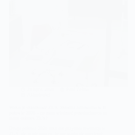
kiedy
jest
bezwzględnie
wymagana?
29 lipca, 2026
Emil Zelma
Aktualności
Wakacje składkowe ZUS. Składka zdrowotna w II
połowie 2026 – co musi wiedzieć przedsiębiorca na
temat składek ZUS?
Druga połowa 2026 roku nie przynosi rewolucji w
ZUS, ale to nie znaczy, że nie warto się przyjrzeć