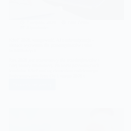
7 sierpnia, 2026
Emil Zelma
Aktualności
KSeF 2026, księgowość, AI i automatyzacja –
bieżące wyzwania dla przedsiębiorców i biur
rachunkowych
Rok 2026 jest przełomowy dla przedsiębiorców i
całej branży finansowej. Po wielu przesunięciach
terminów KSeF stał się elementem codziennego
funkcjonowania firm. Od 1 lutego 2026 r.…
Dowiedz się więcej
KSeF
2026,
księgowość,
AI
i
automatyzacja
–
bieżące