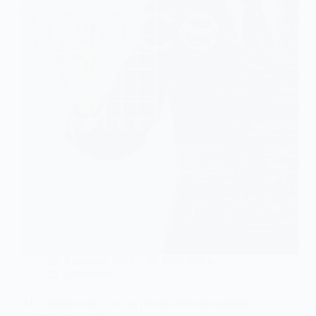
sprzedaży
w
miesiącu
zawsze
trzeba
wystawiać
faktury
w
KSeF?
4 sierpnia, 2026
Emil Zelma
Aktualności
AI w księgowości – co na pewno zrewolucjonizuje,
a czego nie zastąpi?