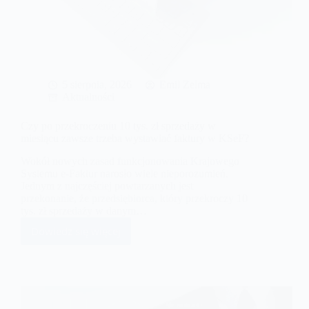
5 sierpnia, 2026
Emil Zelma
Aktualności
Czy po przekroczeniu 10 tys. zł sprzedaży w
miesiącu zawsze trzeba wystawiać faktury w KSeF?
Wokół nowych zasad funkcjonowania Krajowego
Systemu e-Faktur narosło wiele nieporozumień.
Jednym z najczęściej powtarzanych jest
przekonanie, że przedsiębiorca, który przekroczy 10
tys. zł sprzedaży w danym…
Dowiedz się więcej
Czy
po
przekroczeniu
10
tys.
zł