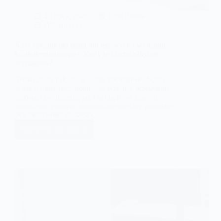
29 lipca, 2026
Emil Zelma
Aktualności
Kasa fiskalna dla usług noclegowych i wynajmu
krótkoterminowego – kiedy jest bezwzględnie
wymagana?
Temat „kasa fiskalna a usługi noclegowe” budzi
wiele wątpliwości, ponieważ przepisy przewidują
zarówno zwolnienia, jak i sytuacje, w których
obowiązek ewidencjonowania sprzedaży powstaje
bez możliwości dalszego…
Dowiedz się więcej
Kasa
fiskalna
dla
usług
noclegowych
i
wynajmu
krótkoterminowego
–