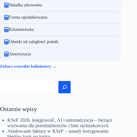
wdrożenia
Składka zdrowotna
dla
firm
Forma opodatkowania
Kilometrówka
Odsetki od zaległości podatk.
Amortyzacja
Zobacz wszystkie kalkulatory →
Szukaj
Ostatnie wpisy
KSeF 2026, księgowość, AI i automatyzacja – bieżące
wyzwania dla przedsiębiorców i biur rachunkowych
Anulowanie faktury w KSeF – zasady korygowania
błędów krok po kroku