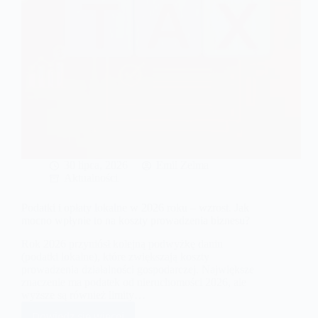
prowadzenia
działalności?
30 lipca, 2026
Emil Zelma
Aktualności
Podatki i opłaty lokalne w 2026 roku – wzrost. Jak
mocno wpłynie to na koszty prowadzenia biznesu?
Rok 2026 przyniósł kolejną podwyżkę danin
(podatki lokalne), które zwiększają koszty
prowadzenia działalności gospodarczej. Największe
znaczenie ma podatek od nieruchomości 2026, ale
wyższe są również limity…
Dowiedz się więcej