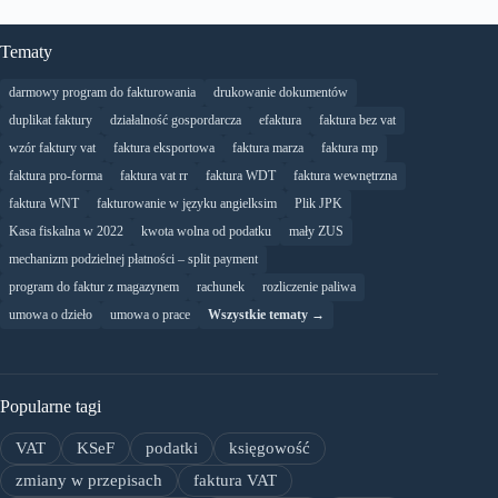
Tematy
darmowy program do fakturowania
drukowanie dokumentów
duplikat faktury
działalność gospordarcza
efaktura
faktura bez vat
wzór faktury vat
faktura eksportowa
faktura marza
faktura mp
faktura pro-forma
faktura vat rr
faktura WDT
faktura wewnętrzna
faktura WNT
fakturowanie w języku angielksim
Plik JPK
Kasa fiskalna w 2022
kwota wolna od podatku
mały ZUS
mechanizm podzielnej płatności – split payment
program do faktur z magazynem
rachunek
rozliczenie paliwa
umowa o dzieło
umowa o prace
Wszystkie tematy →
Popularne tagi
VAT
KSeF
podatki
księgowość
zmiany w przepisach
faktura VAT