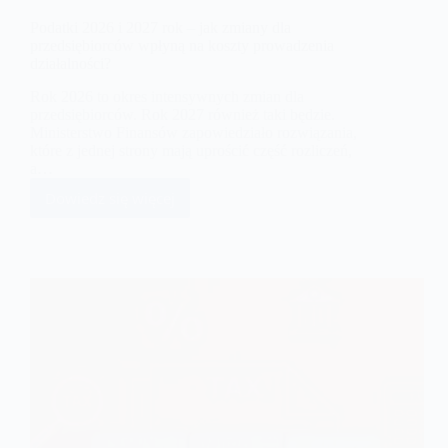
Podatki 2026 i 2027 rok – jak zmiany dla
przedsiębiorców wpłyną na koszty prowadzenia
działalności?
Rok 2026 to okres intensywnych zmian dla
przedsiębiorców. Rok 2027 również taki będzie.
Ministerstwo Finansów zapowiedziało rozwiązania,
które z jednej strony mają uprościć część rozliczeń,
a…
Dowiedz się więcej
Podatki
2026
i
2027
rok
–
jak
zmiany
dla
przedsiębiorców
wpłyną
na
koszty