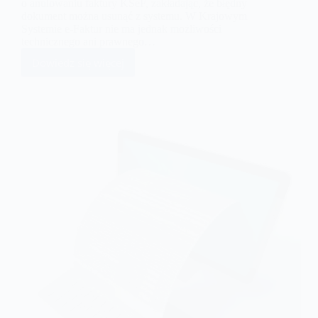
o anulowaniu faktury KSeF, zakładając, że błędny
dokument można usunąć z systemu. W Krajowym
Systemie e-Faktur nie ma jednak możliwości
technicznego ani prawnego…
Dowiedz się więcej
Anulowanie
faktury
w
KSeF
–
zasady
korygowania
błędów
krok
po
kroku