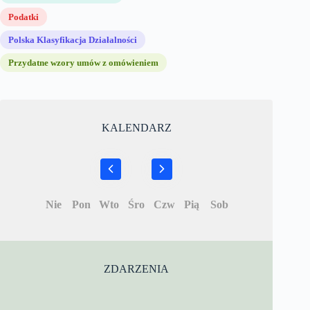
Podatki
Polska Klasyfikacja Działalności
Przydatne wzory umów z omówieniem
KALENDARZ
Nie
Pon
Wto
Śro
Czw
Pią
Sob
ZDARZENIA