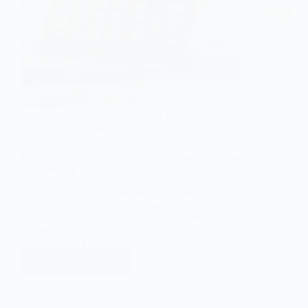
3 sierpnia, 2026
Emil Zelma
Aktualności
Czynny żal w 2026 r. – czy jeszcze można z niego
skorzystać?p
Czynny żal w 2026 r. pozostaje jednym z
najważniejszych rozwiązań przewidzianych przez
przepisy podatkowe dla osób, które popełniły
przestępstwo lub wykroczenie związane z
rozliczeniami z fiskusem.…
Dowiedz się więcej
Czynny
żal
w