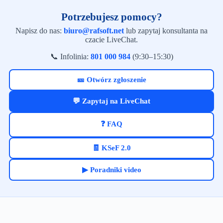
Potrzebujesz pomocy?
Napisz do nas:
biuro@rafsoft.net
lub zapytaj konsultanta na
czacie LiveChat.
📞 Infolinia:
801 000 984
(9:30–15:30)
🎫 Otwórz zgłoszenie
💬 Zapytaj na LiveChat
❓ FAQ
🧾 KSeF 2.0
▶ Poradniki video