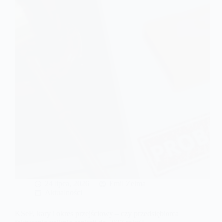
faktur
ustrukturyzowanych?
Tajemnica
skarbowa
a
dane
w
systemie
KSeF
24 lipca, 2026
Emil Zelma
Aktualności
KSeF, kary i okres przejściowy – czy przedsiębiorca