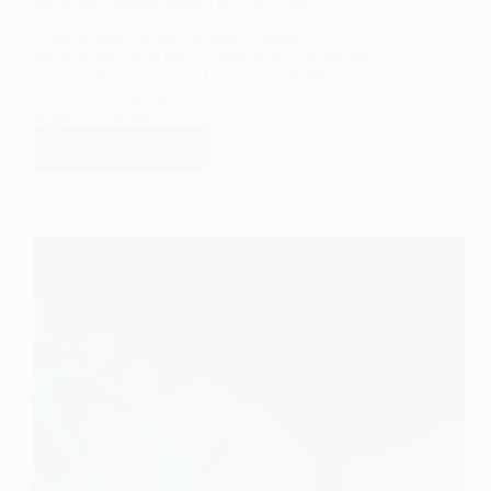
faktycznie uniknie sankcji do 2027 roku?
Obowiązkowy KSeF wchodzi etapami. Dla
największych firm już 1 lutego 2026 r. rozpoczął się
obowiązek wystawiania faktur przez KSeF,
natomiast kolejne grupy podatników zostały nim
objęte 1 kwietnia…
Dowiedz się więcej
KSeF,
kary
i
okres
przejściowy
–
czy
przedsiębiorca
faktycznie
uniknie
sankcji
do
2027
roku?