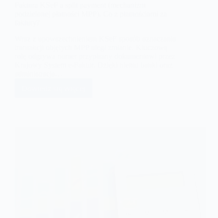
Faktura KSeF a split payment (mechanizm
podzielonej płatności MPP). Co z płatnościami za
faktury?
Wraz z upowszechnieniem KSeF sposób oznaczania
transakcji objętych MPP uległ zmianie. Kluczową
rolę odgrywa numer przypisany dokumentowi przez
Krajowy System e-Faktur. Dzięki niemu banki oraz
administracja…
Dowiedz się więcej
Faktura
KSeF
a
split
payment
(mechanizm
podzielonej
płatności
MPP).
Co
z
płatnościami
za