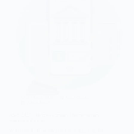
miesiącu
zawsze
trzeba
wystawiać
faktury
w
KSeF?
27 lipca, 2026
Emil Zelma
Aktualności
KSeF 2027 – kluczowe zmiany i harmonogram
wdrożenia dla firm
Wdrażanie KSeF wchodzi w decydującą fazę. Po