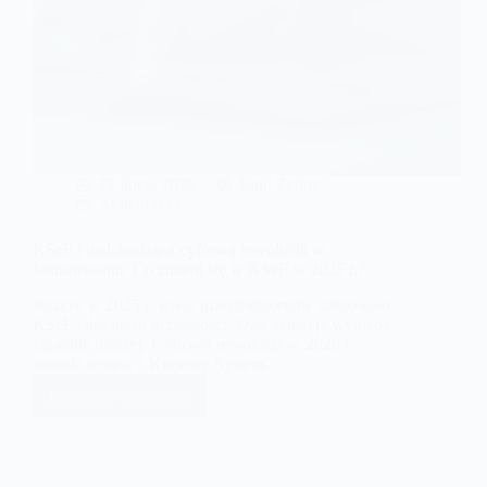
22 lipca, 2026
Emil Zelma
Aktualności
KSeF i nadchodząca cyfrowa rewolucja w
fakturowaniu. Co zmieni się w KSeF w 2027 r.?
Jeszcze w 2025 r. wielu przedsiębiorców traktowało
KSeF jako pieśń przyszłości. Dziś sytuacja wygląda
zupełnie inaczej. Cyfrowa rewolucja w 2026 r.
nabrała tempa, a Krajowy System…
Dowiedz się więcej
KSeF
i
nadchodząca
cyfrowa rewolucja