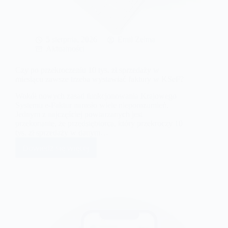
5 sierpnia, 2026
Emil Zelma
Aktualności
Czy po przekroczeniu 10 tys. zł sprzedaży w
miesiącu zawsze trzeba wystawiać faktury w KSeF?
Wokół nowych zasad funkcjonowania Krajowego
Systemu e-Faktur narosło wiele nieporozumień.
Jednym z najczęściej powtarzanych jest
przekonanie, że przedsiębiorca, który przekroczy 10
tys. zł sprzedaży w danym…
Dowiedz się więcej
Czy
po
przekroczeniu
10
tys.
zł
sprzedaży
w