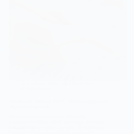
przedsiębiorców
i
biur
rachunkowych
6 sierpnia, 2026
Emil Zelma
Aktualności
Anulowanie faktury w KSeF – zasady korygowania
błędów krok po kroku
Wielu przedsiębiorców szuka informacji
o anulowaniu faktury KSeF, zakładając, że błędny
dokument można usunąć z systemu. W Krajowym
Systemie e-Faktur nie ma jednak możliwości