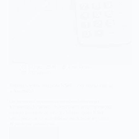
faktury?
18 lipca, 2026
Emil Zelma
Aktualności
Faktura wystawiona poza KSeF – czy można ująć ją
w kosztach?
Od momentu wprowadzenia obowiązkowego
Krajowego Systemu e-Faktur wielu przedsiębiorców
zaczęło zastanawiać się, czy faktura spoza KSeF
nadal pozwala na prawidłowe rozliczenie wydatku.
W praktyce pojawia się…
Dowiedz się więcej
Faktura