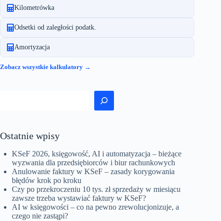
sezonowym
Kilometrówka
JDG?
Odsetki od zaległości podatk.
Amortyzacja
Zobacz wszystkie kalkulatory →
Szukaj
Ostatnie wpisy
KSeF 2026, księgowość, AI i automatyzacja – bieżące
wyzwania dla przedsiębiorców i biur rachunkowych
Anulowanie faktury w KSeF – zasady korygowania
błędów krok po kroku
Czy po przekroczeniu 10 tys. zł sprzedaży w miesiącu
zawsze trzeba wystawiać faktury w KSeF?
AI w księgowości – co na pewno zrewolucjonizuje, a
czego nie zastąpi?