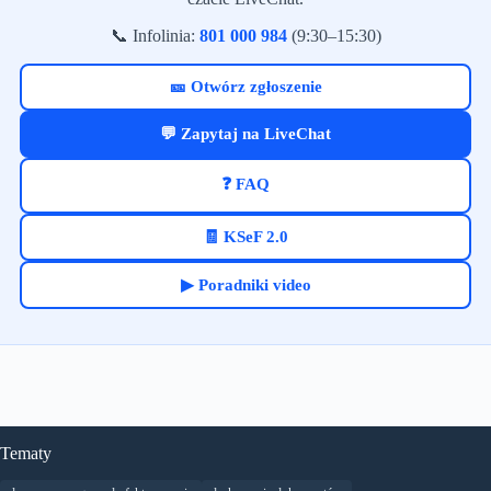
📞 Infolinia:
801 000 984
(9:30–15:30)
🎫 Otwórz zgłoszenie
💬 Zapytaj na LiveChat
❓ FAQ
🧾 KSeF 2.0
▶ Poradniki video
Tematy