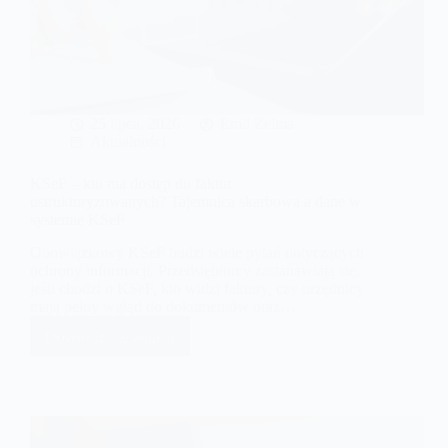
25 lipca, 2026
Emil Zelma
Aktualności
KSeF – kto ma dostęp do faktur
ustrukturyzowanych? Tajemnica skarbowa a dane w
systemie KSeF
Obowiązkowy KSeF budzi wiele pytań dotyczących
ochrony informacji. Przedsiębiorcy zastanawiają się,
jeśli chodzi o KSeF, kto widzi faktury, czy urzędnicy
mają pełny wgląd do dokumentów oraz…
Dowiedz się więcej
KSeF
–
kto
ma
dostęp
do