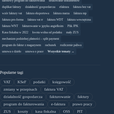
darmowy program do fakturowania
drukowanie dokumentów
duplikat faktury
działalność gospordarcza
efaktura
faktura bez vat
wzór faktury vat
faktura eksportowa
faktura marza
faktura mp
faktura pro-forma
faktura vat rr
faktura WDT
faktura wewnętrzna
faktura WNT
fakturowanie w języku angielksim
Plik JPK
Kasa fiskalna w 2022
kwota wolna od podatku
mały ZUS
mechanizm podzielnej płatności – split payment
program do faktur z magazynem
rachunek
rozliczenie paliwa
umowa o dzieło
umowa o prace
Wszystkie tematy →
Popularne tagi
VAT
KSeF
podatki
księgowość
zmiany w przepisach
faktura VAT
działalność gospodarcza
fakturowanie
faktury
program do fakturowania
e-faktura
prawo pracy
ZUS
koszty
kasa fiskalna
OSS
PIT