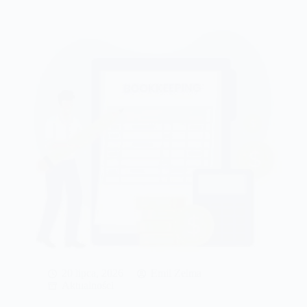
w
fakturowaniu.
Co
zmieni
się
w
KSeF
w
2027
r.?
20 lipca, 2026
Emil Zelma
Aktualności