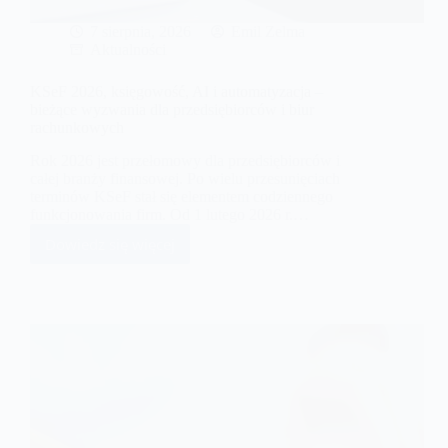
7 sierpnia, 2026
Emil Zelma
Aktualności
KSeF 2026, księgowość, AI i automatyzacja –
bieżące wyzwania dla przedsiębiorców i biur
rachunkowych
Rok 2026 jest przełomowy dla przedsiębiorców i
całej branży finansowej. Po wielu przesunięciach
terminów KSeF stał się elementem codziennego
funkcjonowania firm. Od 1 lutego 2026 r.…
Dowiedz się więcej
KSeF
2026,
księgowość,
AI
i
automatyzacja
–
bieżące
wyzwania
dla