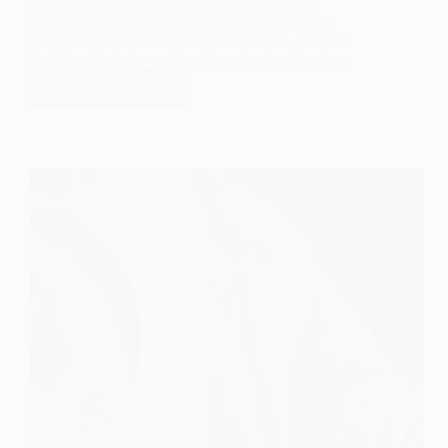
kilku zmianach terminów oraz dopracowaniu
rozwiązań technicznych Ministerstwo Finansów
przyjęło nowy model wdrażania systemu, który ma
ograniczyć ryzyko problemów organizacyjnych…
Dowiedz się więcej
KSeF
2027
–
kluczowe
zmiany
i
harmonogram
wdrożenia
dla
firm