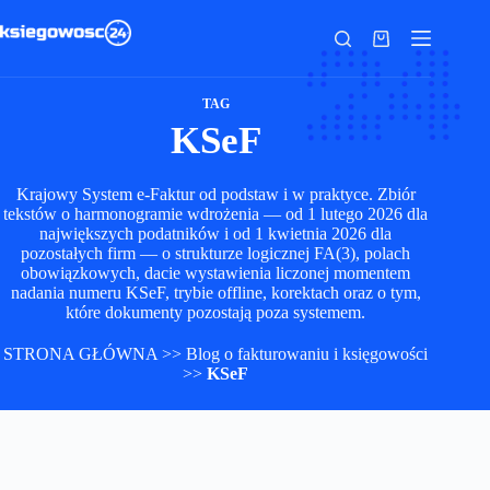
Przejdź
do
Koszyk
treści
TAG
KSeF
Krajowy System e-Faktur od podstaw i w praktyce. Zbiór
tekstów o harmonogramie wdrożenia — od 1 lutego 2026 dla
największych podatników i od 1 kwietnia 2026 dla
pozostałych firm — o strukturze logicznej FA(3), polach
obowiązkowych, dacie wystawienia liczonej momentem
nadania numeru KSeF, trybie offline, korektach oraz o tym,
które dokumenty pozostają poza systemem.
STRONA GŁÓWNA
>>
Blog o fakturowaniu i księgowości
>>
KSeF