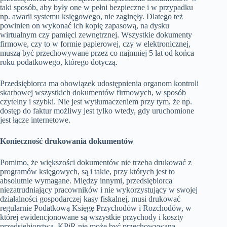
taki sposób, aby były one w pełni bezpieczne i w przypadku
np. awarii systemu księgowego, nie zaginęły. Dlatego też
powinien on wykonać ich kopię zapasową, na dysku
wirtualnym czy pamięci zewnętrznej. Wszystkie dokumenty
firmowe, czy to w formie papierowej, czy w elektronicznej,
muszą być przechowywane przez co najmniej 5 lat od końca
roku podatkowego, którego dotyczą.
Przedsiębiorca ma obowiązek udostępnienia organom kontroli
skarbowej wszystkich dokumentów firmowych, w sposób
czytelny i szybki. Nie jest wytłumaczeniem przy tym, że np.
dostęp do faktur możliwy jest tylko wtedy, gdy uruchomione
jest łącze internetowe.
Konieczność drukowania dokumentów
Pomimo, że większości dokumentów nie trzeba drukować z
programów księgowych, są i takie, przy których jest to
absolutnie wymagane. Między innymi, przedsiębiorca
niezatrudniający pracowników i nie wykorzystujący w swojej
działalności gospodarczej kasy fiskalnej, musi drukować
regularnie Podatkową Księgę Przychodów i Rozchodów, w
której ewidencjonowane są wszystkie przychody i koszty
przedsiębiorstwa. KPiR nie może być przechowywana