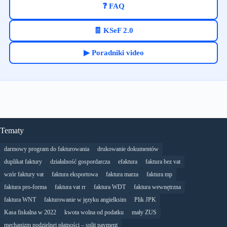
❓ FAQ
🧾 KSeF 2.0
▶ Poradniki video
Tematy
darmowy program do fakturowania
drukowanie dokumentów
duplikat faktury
działalność gospordarcza
efaktura
faktura bez vat
wzór faktury vat
faktura eksportowa
faktura marza
faktura mp
faktura pro-forma
faktura vat rr
faktura WDT
faktura wewnętrzna
faktura WNT
fakturowanie w języku angielksim
Plik JPK
Kasa fiskalna w 2022
kwota wolna od podatku
mały ZUS
mechanizm podzielnej płatności – split payment