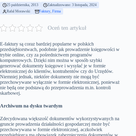
25 października, 2013
Zaktualizowano: 3 listopada, 2024
Rafal Morawski
Faktury
, 
Firma
Oceń ten artykuł
E-faktury są coraz bardziej popularne w polskich
przedsiębiorstwach, podobnie jak prowadzenie księgowości w
trybie online, czy za pośrednictwem programów
komputerowych. Dzięki nim można w sposób szybki
generować dokumenty księgowe i wysyłać je w formie
elektronicznej do klientów, kontrahentów czy do Urzędów.
Niemniej jednak, niektóre dokumenty nie mogą być
przechowywane wyłącznie w formie elektronicznej, ponieważ
nie będą one podstawą do przeprowadzenia m.in. kontroli
skarbowej.
Archiwum na dysku twardym
Zdecydowana większość dokumentów wykorzystywanych na
gruncie prowadzenia działalności gospodarczej może być
przechowywana w formie elektronicznej, aczkolwiek
przedsiębiorca ma obowiązek zabezpieczenia dokumentów w