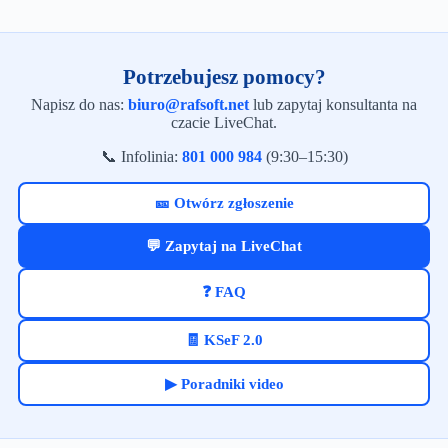
Potrzebujesz pomocy?
Napisz do nas:
biuro@rafsoft.net
lub zapytaj konsultanta na
czacie LiveChat.
📞 Infolinia:
801 000 984
(9:30–15:30)
🎫 Otwórz zgłoszenie
💬 Zapytaj na LiveChat
❓ FAQ
🧾 KSeF 2.0
▶ Poradniki video