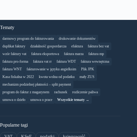
Tematy
darmowy program do fakturowania
drukowanie dokumentów
duplikat faktury
działalność gospordarcza
efaktura
faktura bez vat
wzór faktury vat
faktura eksportowa
faktura marza
faktura mp
faktura pro-forma
faktura vat rr
faktura WDT
faktura wewnętrzna
faktura WNT
fakturowanie w języku angielksim
Plik JPK
Kasa fiskalna w 2022
kwota wolna od podatku
mały ZUS
mechanizm podzielnej płatności – split payment
program do faktur z magazynem
rachunek
rozliczenie paliwa
umowa o dzieło
umowa o prace
Wszystkie tematy →
Popularne tagi
VAT
KSeF
podatki
księgowość