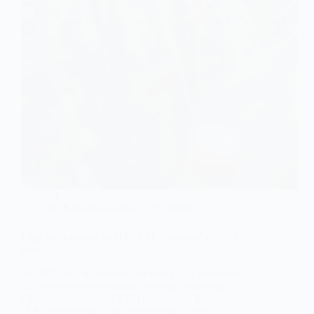
wpłyną
na
koszty
prowadzenia
działalności?
21 stycznia, 2025
Katarzyna Tadla
Podatki
Ulga na żołnierza w PIT i CIT – nowość w 2025
roku
W 2025 roku wprowadzono nową ulgę podatkową
dla przedsiębiorców zatrudniających żołnierzy
Obrony Terytorialnej (OT) i Aktywnej Rezerwy
(AR) i jest to tzw. ulga na żołnierza. Celem…