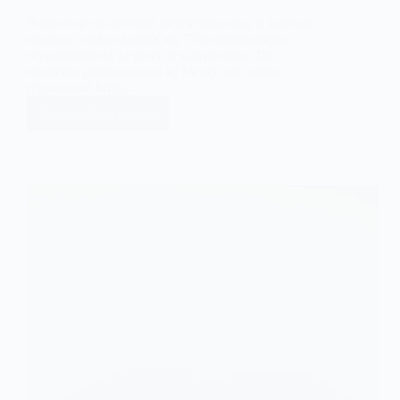
Prowadząc działalność nierejestrowaną, w każdym
miesiącu można zarobić do 75% minimalnego
wynagrodzenia za pracę w danym roku. Do
momentu przekroczenia tej kwoty, nie trzeba
rejestrować firmy,…
Dowiedz się więcej
Działalność
nierejestrowana
podatek
VAT
i
pit
–
co
warto
wiedzieć?