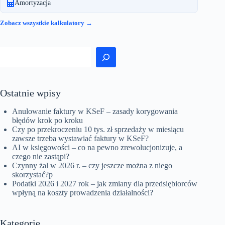
Amortyzacja
Zobacz wszystkie kalkulatory →
Szukaj
Ostatnie wpisy
Anulowanie faktury w KSeF – zasady korygowania
błędów krok po kroku
Czy po przekroczeniu 10 tys. zł sprzedaży w miesiącu
zawsze trzeba wystawiać faktury w KSeF?
AI w księgowości – co na pewno zrewolucjonizuje, a
czego nie zastąpi?
Czynny żal w 2026 r. – czy jeszcze można z niego
skorzystać?p
Podatki 2026 i 2027 rok – jak zmiany dla przedsiębiorców
wpłyną na koszty prowadzenia działalności?
Kategorie