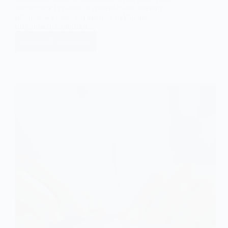
scenariusze i czasem to zobowiązanie musimy
odsunąć w czasie. Co grozi za spóźnione
uregulowanie podatku…
Dowiedz się więcej
Spóźniłeś
się
z
zapłatą
PIT
i
CIT?
Oto,
co
może
Ci
grozić?