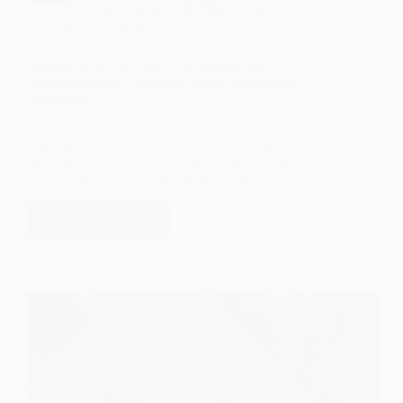
31 lipca, 2026
Emil Zelma
Aktualności
Podatki 2026 i 2027 rok – jak zmiany dla
przedsiębiorców wpłyną na koszty prowadzenia
działalności?
Rok 2026 to okres intensywnych zmian dla
przedsiębiorców. Rok 2027 również taki będzie.
Ministerstwo Finansów zapowiedziało rozwiązania,
które z jednej strony mają uprościć część rozliczeń,
a…
Dowiedz się więcej
Podatki
2026
i
2027
rok
–
jak
zmiany
dla
przedsiębiorców