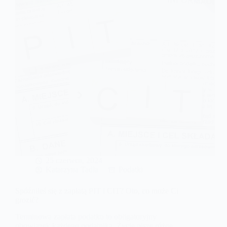
korzyści
przynosi?
25 czerwca, 2024
Katarzyna Tadla
Podatki
Spóźniłeś się z zapłatą PIT i CIT? Oto, co może Ci
grozić?
Terminowa zapłata podatku to obligatoryjny
obowiązek każdego podatnika. Życie pisze różne