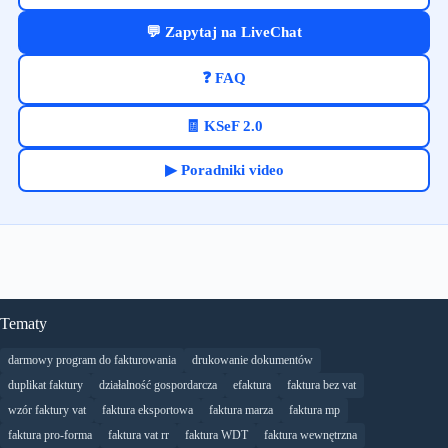
💬 Zapytaj na LiveChat
❓ FAQ
🧾 KSeF 2.0
▶ Poradniki video
Tematy
darmowy program do fakturowania
drukowanie dokumentów
duplikat faktury
działalność gospordarcza
efaktura
faktura bez vat
wzór faktury vat
faktura eksportowa
faktura marza
faktura mp
faktura pro-forma
faktura vat rr
faktura WDT
faktura wewnętrzna