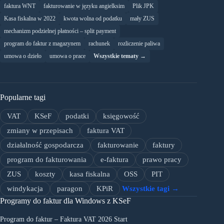
faktura WNT
fakturowanie w języku angielksim
Plik JPK
Kasa fiskalna w 2022
kwota wolna od podatku
mały ZUS
mechanizm podzielnej płatności – split payment
program do faktur z magazynem
rachunek
rozliczenie paliwa
umowa o dzieło
umowa o prace
Wszystkie tematy →
Popularne tagi
VAT
KSeF
podatki
księgowość
zmiany w przepisach
faktura VAT
działalność gospodarcza
fakturowanie
faktury
program do fakturowania
e-faktura
prawo pracy
ZUS
koszty
kasa fiskalna
OSS
PIT
windykacja
paragon
KPiR
Wszystkie tagi →
Programy do faktur dla Windows z KSeF
Program do faktur – Faktura VAT 2026 Start