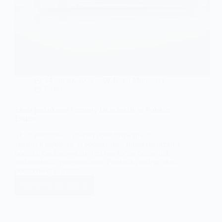
14 lutego, 2022
Rafal Morawski
Firma
Skala podatkowa i zmiany jakie zaszły w Polskim
Ładzie
Skala podatkowa, inaczej opodatkowanie na
zasadach ogólnych to podstawowa forma rozliczenia
podatku dochodowego. Jest ona formą domyślną,
zwłaszcza dla pracowników. Podatnik podlega skali
podatkowej z urzędu,…
Dowiedz się więcej
Skala
podatkowa
i
zmiany