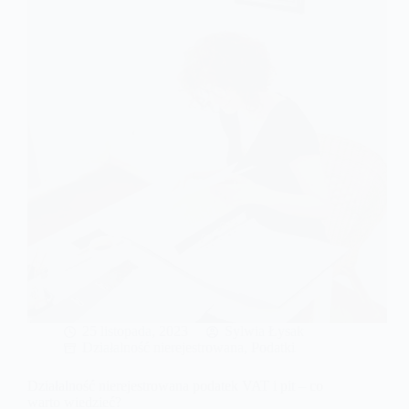
kasowego
PIT?
25 listopada, 2023
Sylwia Łysak
Działalność nierejestrowana
,
Podatki
Działalność nierejestrowana podatek VAT i pit – co
warto wiedzieć?