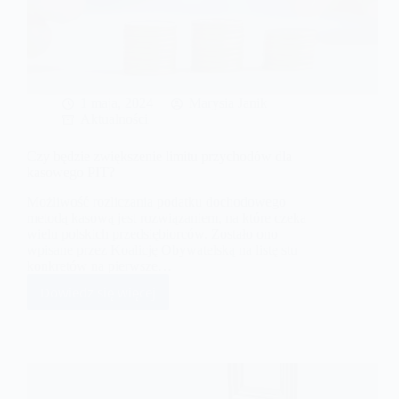
1 maja, 2024
Marysia Janik
Aktualności
Czy będzie zwiększenie limitu przychodów dla
kasowego PIT?
Możliwość rozliczania podatku dochodowego
metodą kasową jest rozwiązaniem, na które czeka
wielu polskich przedsiębiorców. Zostało ono
wpisane przez Koalicję Obywatelską na listę stu
konkretów na pierwsze…
Dowiedz się więcej
Czy
będzie
zwiększenie
limitu
przychodów
dla