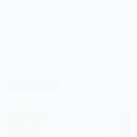
7 lipca, 2024
Katarzyna Tadla
Faktury
,
KSeF - Krajowy System e-Faktur
Kasowy PIT – na czym polega i jakie korzyści
przynosi?
Kasowy PIT – nowa metoda rozliczania podatku
dochodowego Kasowa metoda rozliczania podatku
dochodowego, znana również jako Kasowy PIT, to
jeden z elementów zapowiedzianych przez premiera.
Ma…
Dowiedz się więcej
Kasowy
PIT
–
na
czym
polega
i
jakie