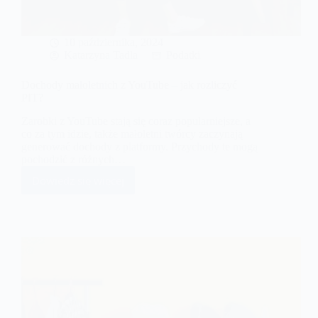
10 października, 2024
Katarzyna Tadla
Podatki
Dochody małoletnich z YouTube – jak rozliczyć
PIT?
Zarobki z YouTube stają się coraz popularniejsze, a
co za tym idzie, także małoletni twórcy zaczynają
generować dochody z platformy. Przychody te mogą
pochodzić z różnych…
Dowiedz się więcej
Dochody
małoletnich
z
YouTube
–
jak
rozliczyć
PIT?