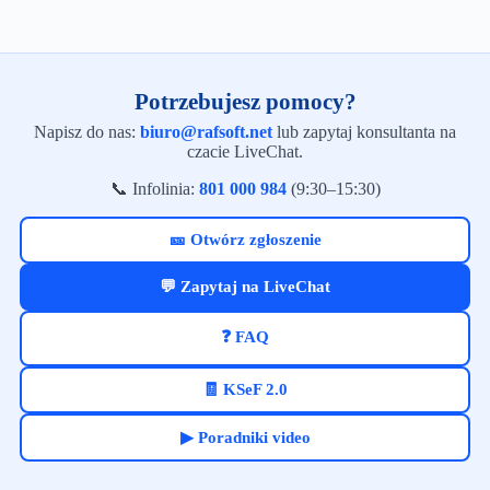
Potrzebujesz pomocy?
Napisz do nas:
biuro@rafsoft.net
lub zapytaj konsultanta na
czacie LiveChat.
📞 Infolinia:
801 000 984
(9:30–15:30)
🎫 Otwórz zgłoszenie
💬 Zapytaj na LiveChat
❓ FAQ
🧾 KSeF 2.0
▶ Poradniki video