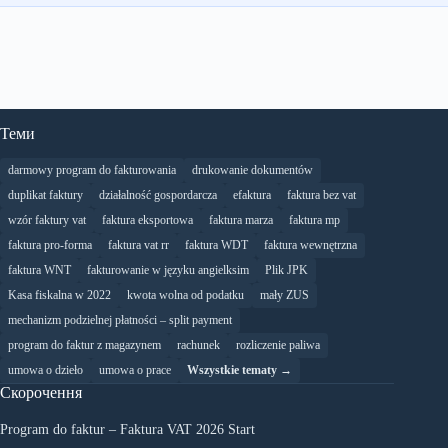
Теми
darmowy program do fakturowania
drukowanie dokumentów
duplikat faktury
działalność gospordarcza
efaktura
faktura bez vat
wzór faktury vat
faktura eksportowa
faktura marza
faktura mp
faktura pro-forma
faktura vat rr
faktura WDT
faktura wewnętrzna
faktura WNT
fakturowanie w języku angielksim
Plik JPK
Kasa fiskalna w 2022
kwota wolna od podatku
mały ZUS
mechanizm podzielnej płatności – split payment
program do faktur z magazynem
rachunek
rozliczenie paliwa
umowa o dzieło
umowa o prace
Wszystkie tematy →
Скорочення
Program do faktur – Faktura VAT 2026 Start