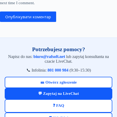
next time I comment.
Опублікувати коментар
Potrzebujesz pomocy?
Napisz do nas:
biuro@rafsoft.net
lub zapytaj konsultanta na
czacie LiveChat.
📞 Infolinia:
801 000 984
(9:30–15:30)
🎫 Otwórz zgłoszenie
💬 Zapytaj na LiveChat
❓ FAQ