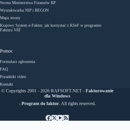
Strona Ministerstwa Finansów RP
Wyszukiwarka NIP i REGON
Mapa strony
Krajowy System e-Faktur, jak korzystać z KSeF w programie
Faktura VAT
Pomoc
Formularz zgłoszenia
FAQ
Poradniki video
Kontakt
© Copyrights 2001 - 2026 RAFSOFT.NET -
Fakturowanie
dla Windows
- Program do faktur
. All rights reserved.
Čeština
(
Czech
)
English
Deutsch
(
German
)