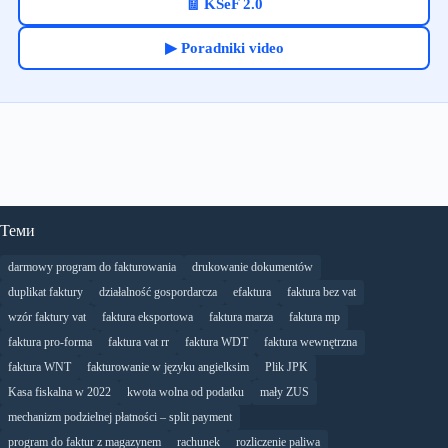
🧾 KSeF 2.0
▶ Poradniki video
Теми
darmowy program do fakturowania
drukowanie dokumentów
duplikat faktury
działalność gospordarcza
efaktura
faktura bez vat
wzór faktury vat
faktura eksportowa
faktura marza
faktura mp
faktura pro-forma
faktura vat rr
faktura WDT
faktura wewnętrzna
faktura WNT
fakturowanie w języku angielksim
Plik JPK
Kasa fiskalna w 2022
kwota wolna od podatku
mały ZUS
mechanizm podzielnej płatności – split payment
program do faktur z magazynem
rachunek
rozliczenie paliwa