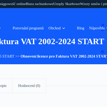
sięgowość online
Biura rachunkowe
Urzędy Skarbowe
Wzory umów i pi
Porovnání programů
Obchod
Blog
Nápověda
aktura VAT 2002-2024 START
25 START
>>
Obnovení licence pro Faktura VAT 2002-2024 STAR
opis
Hodnocení (0)