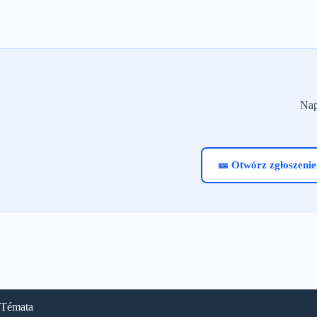
Nap
🎫 Otwórz zgłoszenie
Témata