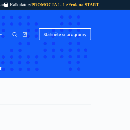
sm
Kalkulatory
PROMOCJA! - 1 zł/rok na START
Stáhněte si programy
Shopping
cart
T