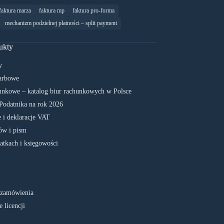
faktura marza
faktura mp
faktura pro-forma
mechanizm podzielnej płatności – split payment
ukty
y
arbowe
unkowe – katalog biur rachunkowych w Polsce
Podatnika na rok 2026
 i deklaracje VAT
w i pism
atkach i księgowości
 zamówienia
 licencji