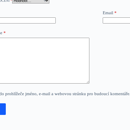
OCENÍ
*
Email
*
ze
*
 do prohlížeče jméno, e-mail a webovou stránku pro budoucí komentáře