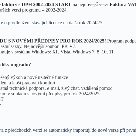
e
faktury s DPH 2002-2024 START
na nejnovější verzi
Faktura VA
tarších verzí programu – 2002-2024.
ké o prodloužení stávající licence na další rok 2024/25.
DU S NOVÝMI PŘEDPISY PRO ROK 2024/2025!
Program podpo
lastní sazby. Nejnovější soubor JPK V7.
nguje v systému Windows: XP, Vista, Windows 7, 8, 10, 11.
 díky upgradu?
pšený výkon a nové užitečné funkce
lení a lepší pracovní komfort
atná technická podpora, e-mail, živý chat, vzdálená pomoc
ram v souladu s novými předpisy pro rok 2024/2025
-T
F
t
a z předchozích verzí se automaticky importují do nové verze při prv