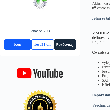
Aktualizac
uživatele s
Jedná se ta
Cena: od
79 zł
V SOULA
definovat v
Program fu
Porównaj
Kup
Test 31 dni
Co získáte
vyle
zrych
bezpl
Prog
SAF
KSe
Import da
Všechna dat