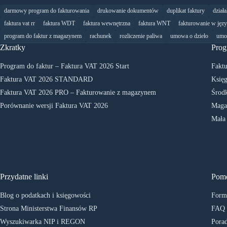
darmowy program do fakturowania
drukowanie dokumentów
duplikat faktury
dział
faktura vat rr
faktura WDT
faktura wewnętrzna
faktura WNT
fakturowanie w jęz
program do faktur z magazynem
rachunek
rozliczenie paliwa
umowa o dzieło
umo
Zkratky
Prog
Program do faktur – Faktura VAT 2026 Start
Faktu
Faktura VAT 2026 STANDARD
Księg
Faktura VAT 2026 PRO – Fakturowanie z magazynem
Środk
Porównanie wersji Faktura VAT 2026
Maga
Mała
Przydatne linki
Pom
Blog o podatkach i księgowości
Formu
Strona Ministerstwa Finansów RP
FAQ
Wyszukiwarka NIP i REGON
Porad