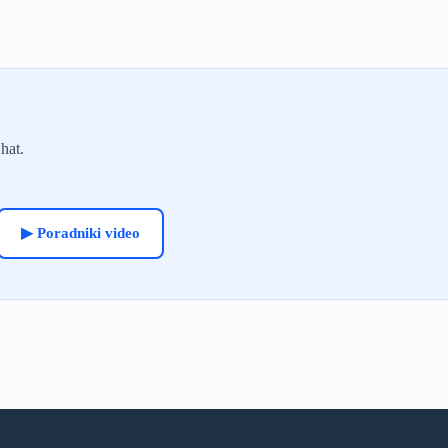
hat.
▶ Poradniki video