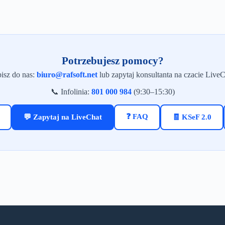
Potrzebujesz pomocy?
isz do nas:
biuro@rafsoft.net
lub zapytaj konsultanta na czacie LiveC
📞 Infolinia:
801 000 984
(9:30–15:30)
❓ FAQ
💬 Zapytaj na LiveChat
🧾 KSeF 2.0