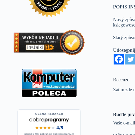
POPIS I
Nový způso
ksiegowosc
Starý způso
Udostępnij
Recenze
Zatím zde n
Buďte prv
Vaše e-mai