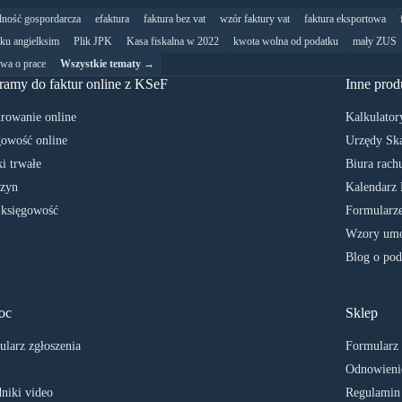
alność gospordarcza
efaktura
faktura bez vat
wzór faktury vat
faktura eksportowa
yku angielksim
Plik JPK
Kasa fiskalna w 2022
kwota wolna od podatku
mały ZUS
wa o prace
Wszystkie tematy →
ramy do faktur online z KSeF
Inne prod
rowanie online
Kalkulator
owość online
Urzędy Sk
i trwałe
Biura rach
zyn
Kalendarz 
 księgowość
Formularze
Wzory umó
Blog o pod
oc
Sklep
larz zgłoszenia
Formularz
Odnowienie
niki video
Regulamin