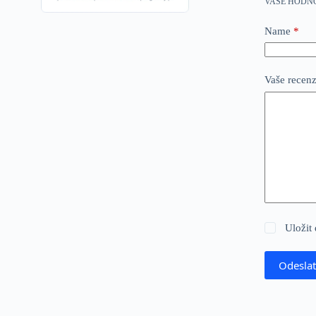
VAŠE HODN
Name
*
Vaše recen
Uložit
Odeslat