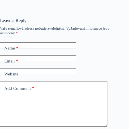
Leave a Reply
Vaše e-mailová adresa nebude zveřejněna.
Vyžadované informace jsou
označeny
*
Name
*
Email
*
Website
Add Comment
*