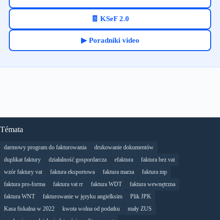
🧾 KSeF 2.0
▶ Poradniki video
Témata
darmowy program do fakturowania
drukowanie dokumentów
duplikat faktury
działalność gospordarcza
efaktura
faktura bez vat
wzór faktury vat
faktura eksportowa
faktura marza
faktura mp
faktura pro-forma
faktura vat rr
faktura WDT
faktura wewnętrzna
faktura WNT
fakturowanie w języku angielksim
Plik JPK
Kasa fiskalna w 2022
kwota wolna od podatku
mały ZUS