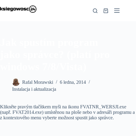
Skip
to
Shopping
content
cart
Jak spustím program
jako správce? (platí pro
windows 7/8/Vista)
Rafal Morawski
6 ledna, 2014
Instalacja i aktualizacja
Klikněte pravým tlačítkem myši na ikonu FVATNR_WERSJI.exe
(např. FVAT2014.exe) umístěnou na ploše nebo v adresáři programu a
z kontextového menu vyberte možnost spustit jako správce.