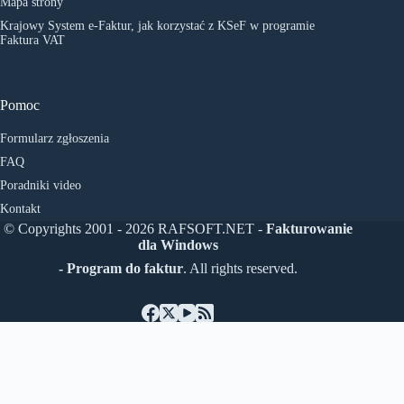
Mapa strony
Krajowy System e-Faktur, jak korzystać z KSeF w programie
Faktura VAT
Pomoc
Formularz zgłoszenia
FAQ
Poradniki video
Kontakt
© Copyrights 2001 - 2026 RAFSOFT.NET -
Fakturowanie
dla Windows
- Program do faktur
. All rights reserved.
Čeština
(
Czech
)
English
Deutsch
(
German
)
Polski
(
Polish
)
Українська
(
Ukrainian
)