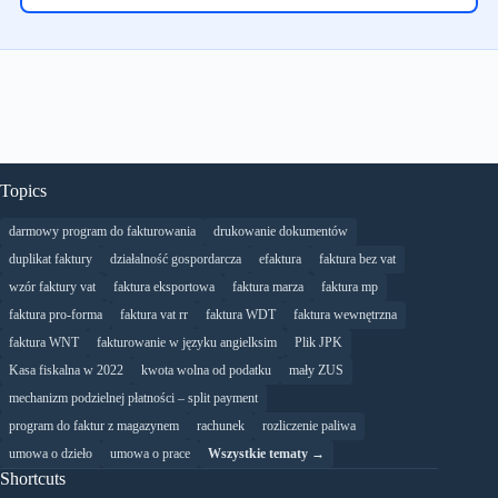
Topics
darmowy program do fakturowania
drukowanie dokumentów
duplikat faktury
działalność gospordarcza
efaktura
faktura bez vat
wzór faktury vat
faktura eksportowa
faktura marza
faktura mp
faktura pro-forma
faktura vat rr
faktura WDT
faktura wewnętrzna
faktura WNT
fakturowanie w języku angielksim
Plik JPK
Kasa fiskalna w 2022
kwota wolna od podatku
mały ZUS
mechanizm podzielnej płatności – split payment
program do faktur z magazynem
rachunek
rozliczenie paliwa
umowa o dzieło
umowa o prace
Wszystkie tematy →
Shortcuts