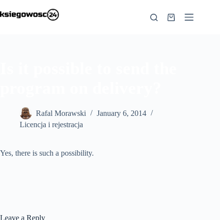
Skip
to
Shopping
content
cart
Is it possible to send the
program on delivery?
Rafal Morawski
January 6, 2014
Licencja i rejestracja
Yes, there is such a possibility.
Leave a Reply