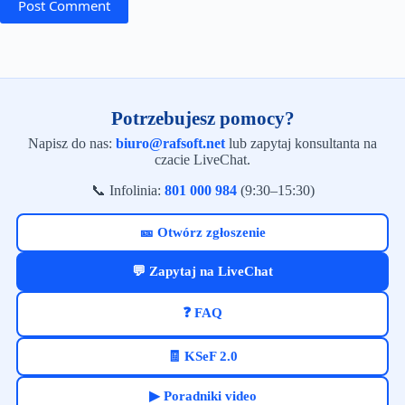
Post Comment
Potrzebujesz pomocy?
Napisz do nas:
biuro@rafsoft.net
lub zapytaj konsultanta na
czacie LiveChat.
📞 Infolinia:
801 000 984
(9:30–15:30)
🎫 Otwórz zgłoszenie
💬 Zapytaj na LiveChat
❓ FAQ
🧾 KSeF 2.0
▶ Poradniki video