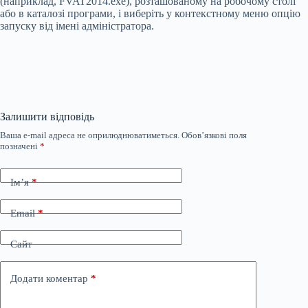
(наприклад, FVAT2014.exe), розташованому на робочому столі
або в каталозі програми, і виберіть у контекстному меню опцію
запуску від імені адміністратора.
Залишити відповідь
Ваша e-mail адреса не оприлюднюватиметься.
Обов’язкові поля
позначені
*
Ім’я
*
Email
*
Сайт
Додати коментар
*