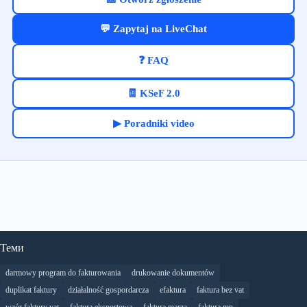
💬 Zapytaj na LiveChat
❓ FAQ
🧾 KSeF 2.0
▶ Poradniki video
Теми
darmowy program do fakturowania
drukowanie dokumentów
duplikat faktury
działalność gospordarcza
efaktura
faktura bez vat