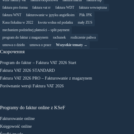
wzór faktury vat
faktura eksportowa
faktura marza
faktura mp
faktura pro-forma
faktura vat rr
faktura WDT
faktura wewnętrzna
faktura WNT
fakturowanie w języku angielksim
Plik JPK
Kasa fiskalna w 2022
kwota wolna od podatku
mały ZUS
mechanizm podzielnej płatności – split payment
program do faktur z magazynem
rachunek
rozliczenie paliwa
umowa o dzieło
umowa o prace
Wszystkie tematy →
Скорочення
Program do faktur – Faktura VAT 2026 Start
Faktura VAT 2026 STANDARD
Faktura VAT 2026 PRO – Fakturowanie z magazynem
Porównanie wersji Faktura VAT 2026
Programy do faktur online z KSeF
Fakturowanie online
Księgowość online