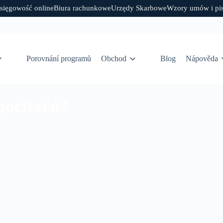
sięgowość online
Biura rachunkowe
Urzędy Skarbowe
Wzory umów i pi
Porovnání programů
Obchod
Blog
Nápověda
 počítačů?