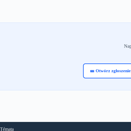
Nap
🎫 Otwórz zgłoszenie
Témata