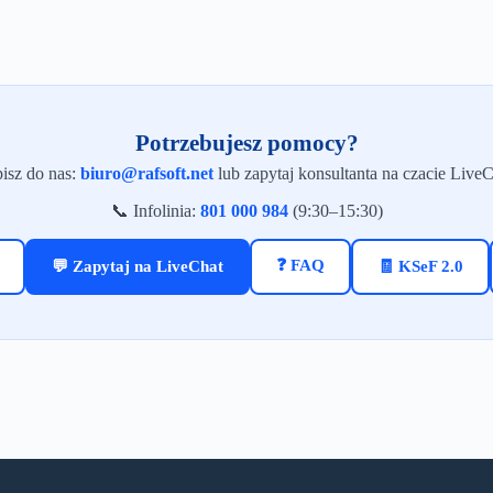
Potrzebujesz pomocy?
isz do nas:
biuro@rafsoft.net
lub zapytaj konsultanta na czacie LiveC
📞 Infolinia:
801 000 984
(9:30–15:30)
❓ FAQ
💬 Zapytaj na LiveChat
🧾 KSeF 2.0