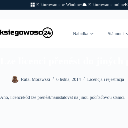
Fakturowanie w Windows
Fakturowanie online
K
Skip
to
content
Nabídka
Stáhnout
Lze licenci přenést do jiných
Rafal Morawski
6 ledna, 2014
Licencja i rejestracja
Ano, licenci/kód lze přenést/nainstalovat na jinou počítačovou stanici.