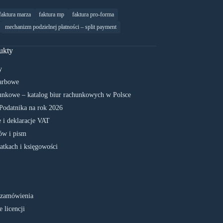
faktura marza
faktura mp
faktura pro-forma
mechanizm podzielnej płatności – split payment
ukty
y
arbowe
unkowe – katalog biur rachunkowych w Polsce
Podatnika na rok 2026
 i deklaracje VAT
w i pism
atkach i księgowości
 zamówienia
 licencji