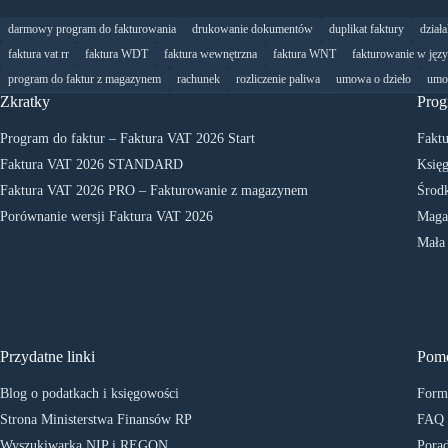
darmowy program do fakturowania
drukowanie dokumentów
duplikat faktury
dział
faktura vat rr
faktura WDT
faktura wewnętrzna
faktura WNT
fakturowanie w jęz
program do faktur z magazynem
rachunek
rozliczenie paliwa
umowa o dzieło
umo
Zkratky
Prog
Program do faktur – Faktura VAT 2026 Start
Faktu
Faktura VAT 2026 STANDARD
Księg
Faktura VAT 2026 PRO – Fakturowanie z magazynem
Środk
Porównanie wersji Faktura VAT 2026
Maga
Mała
Przydatne linki
Pom
Blog o podatkach i księgowości
Formu
Strona Ministerstwa Finansów RP
FAQ
Wyszukiwarka NIP i REGON
Porad