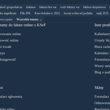
alność gospordarcza
efaktura
faktura bez vat
wzór faktury vat
faktura eksportowa
yku angielksim
Plik JPK
Kasa fiskalna w 2022
kwota wolna od podatku
mały ZUS
wa o prace
Wszystkie tematy →
ramy do faktur online z KSeF
Inne prod
rowanie online
Kalkulator
owość online
Urzędy Sk
i trwałe
Biura rach
zyn
Kalendarz 
 księgowość
Formularze
Wzory umó
Blog o pod
oc
Sklep
larz zgłoszenia
Formularz
Odnowienie
niki video
Regulamin