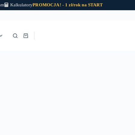
sm
Kalkulatory
PROMOCJA! - 1 zł/rok na START
Stáhněte si programy
Shopping
cart