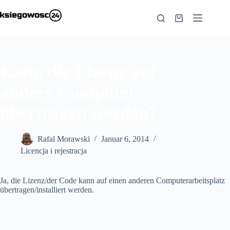
Zum
Inhalt
Warenkorb
springen
Kann die Lizenz auf
andere Computer
übertragen werden?
Rafal Morawski
Januar 6, 2014
Licencja i rejestracja
Ja, die Lizenz/der Code kann auf einen anderen Computerarbeitsplatz
übertragen/installiert werden.