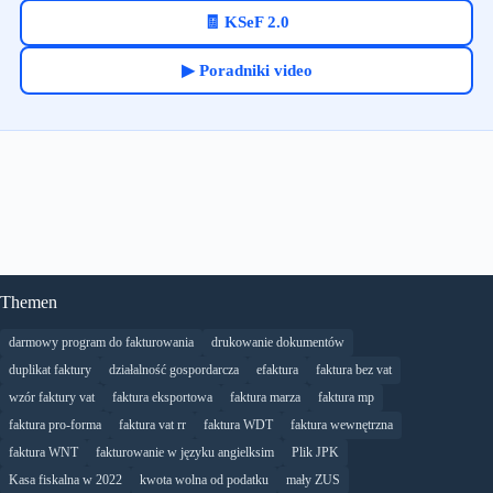
🧾 KSeF 2.0
▶ Poradniki video
Themen
darmowy program do fakturowania
drukowanie dokumentów
duplikat faktury
działalność gospordarcza
efaktura
faktura bez vat
wzór faktury vat
faktura eksportowa
faktura marza
faktura mp
faktura pro-forma
faktura vat rr
faktura WDT
faktura wewnętrzna
faktura WNT
fakturowanie w języku angielksim
Plik JPK
Kasa fiskalna w 2022
kwota wolna od podatku
mały ZUS