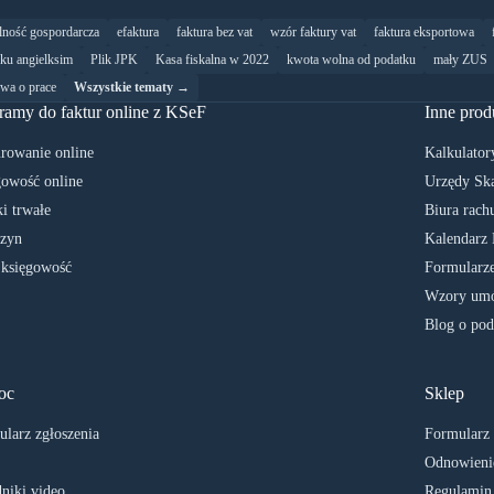
alność gospordarcza
efaktura
faktura bez vat
wzór faktury vat
faktura eksportowa
yku angielksim
Plik JPK
Kasa fiskalna w 2022
kwota wolna od podatku
mały ZUS
wa o prace
Wszystkie tematy →
ramy do faktur online z KSeF
Inne prod
rowanie online
Kalkulator
owość online
Urzędy Sk
i trwałe
Biura rach
zyn
Kalendarz 
 księgowość
Formularze
Wzory umó
Blog o pod
oc
Sklep
larz zgłoszenia
Formularz
Odnowienie
niki video
Regulamin