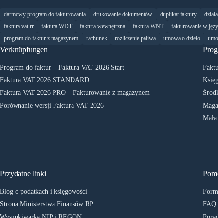
darmowy program do fakturowania
drukowanie dokumentów
duplikat faktury
dział
faktura vat rr
faktura WDT
faktura wewnętrzna
faktura WNT
fakturowanie w jęz
program do faktur z magazynem
rachunek
rozliczenie paliwa
umowa o dzieło
umo
Verknüpfungen
Prog
Program do faktur – Faktura VAT 2026 Start
Faktu
Faktura VAT 2026 STANDARD
Księg
Faktura VAT 2026 PRO – Fakturowanie z magazynem
Środk
Porównanie wersji Faktura VAT 2026
Maga
Mała
Przydatne linki
Pom
Blog o podatkach i księgowości
Formu
Strona Ministerstwa Finansów RP
FAQ
Wyszukiwarka NIP i REGON
Porad