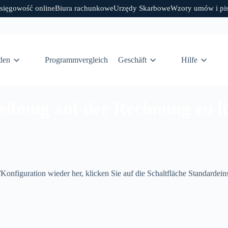
sięgowość online
Biura rachunkowe
Urzędy Skarbowe
Wzory umów i pi
den
Programmvergleich
Geschäft
Hilfe
hreibung auf der Rechnung zu 
Konfiguration wieder her, klicken Sie auf die Schaltfläche Standardein