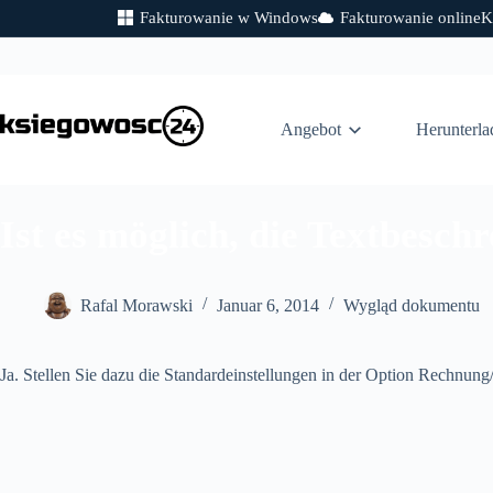
Fakturowanie w Windows
Fakturowanie online
K
Zum
Inhalt
springen
Angebot
Herunterla
Ist es möglich, die Textbesc
Rafal Morawski
Januar 6, 2014
Wygląd dokumentu
Ja. Stellen Sie dazu die Standardeinstellungen in der Option Rechnung/