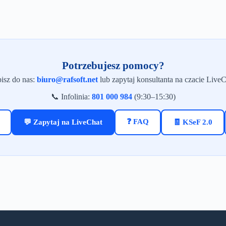
Potrzebujesz pomocy?
isz do nas:
biuro@rafsoft.net
lub zapytaj konsultanta na czacie LiveC
📞 Infolinia:
801 000 984
(9:30–15:30)
❓ FAQ
💬 Zapytaj na LiveChat
🧾 KSeF 2.0