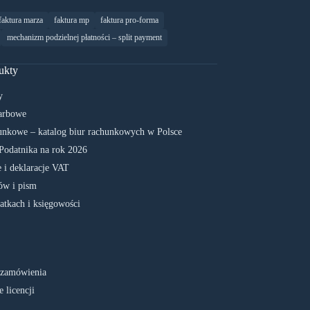
faktura marza
faktura mp
faktura pro-forma
mechanizm podzielnej płatności – split payment
ukty
y
arbowe
unkowe – katalog biur rachunkowych w Polsce
Podatnika na rok 2026
 i deklaracje VAT
w i pism
atkach i księgowości
 zamówienia
 licencji