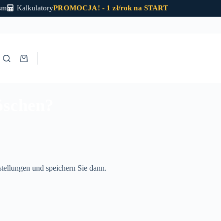
sm
Kalkulatory
PROMOCJA! - 1 zł/rok na START
Programme herunterladen
Warenkorb
löschen?
stellungen und speichern Sie dann.