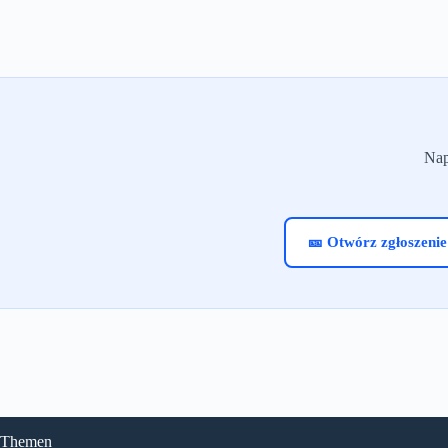
Nap
🎫 Otwórz zgłoszenie
Themen