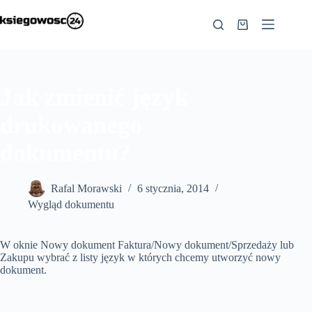
Przejdź
do
Koszyk
treści
Jak zmienić język
drukowanego
dokumentu?
Rafal Morawski
6 stycznia, 2014
Wygląd dokumentu
W oknie Nowy dokument Faktura/Nowy dokument/Sprzedaży lub
Zakupu wybrać z listy język w których chcemy utworzyć nowy
dokument.