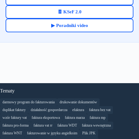
🧾 KSeF 2.0
▶ Poradniki video
Tematy
darmowy program do fakturowania
drukowanie dokumentów
duplikat faktury
działalność gospordarcza
efaktura
faktura bez vat
wzór faktury vat
faktura eksportowa
faktura marza
faktura mp
faktura pro-forma
faktura vat rr
faktura WDT
faktura wewnętrzna
faktura WNT
fakturowanie w języku angielksim
Plik JPK