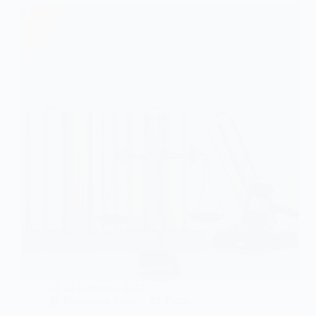
–
co
to
oznacza
w
praktyce?
26 listopada, 2024
Katarzyna Tadla
Firma