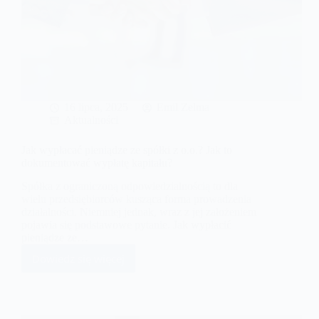
z
o.o.?
16 lipca, 2025
Emil Zelma
Aktualności
Jak wypłacać pieniądze ze spółki z o.o.? Jak to
dokumentować wypłatę kapitału?
Spółka z ograniczoną odpowiedzialnością to dla
wielu przedsiębiorców kusząca forma prowadzenia
działalności. Niemniej jednak, wraz z jej założeniem
pojawia się podstawowe pytanie. Jak wypłacić
pieniądze ze…
Dowiedz się więcej
Jak
wypłacać
pieniądze
ze