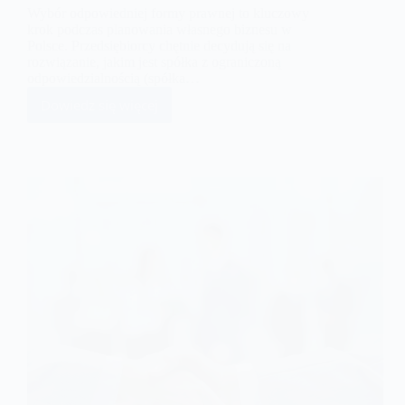
Wybór odpowiedniej formy prawnej to kluczowy
krok podczas planowania własnego biznesu w
Polsce. Przedsiębiorcy chętnie decydują się na
rozwiązanie, jakim jest spółka z ograniczoną
odpowiedzialnością (spółka…
Dowiedz się więcej
Rejestracja
spółki
z
o.o.
–
koszty,
dokumenty
i
formalności.
Co
warto
wiedzieć,
jeśli
chodzi
o
założenie
spółki