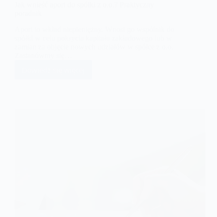
Jak wnieść aport do spółki z o.o.? Praktyczny
poradnik
Aport to wkład niepieniężny. Wnosi go wspólnik do
spółki w celu pokrycia kapitału zakładowego lub w
zamian za objęcie nowych udziałów w spółce z o.o.
Zastanówmy się…
Dowiedz się więcej
Jak
wnieść
aport
do
spółki
z
o.o.?
Praktyczny
poradnik