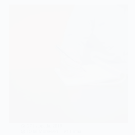
na
fakturze.
Czy
podawać
nazwiska
wspólników?
27 listopada, 2018
Rafal Morawski
Firma