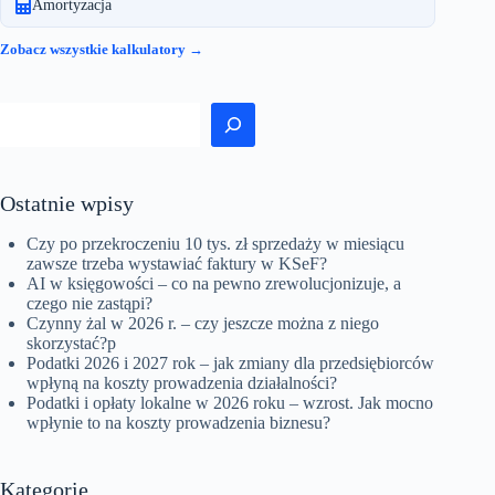
Amortyzacja
Zobacz wszystkie kalkulatory →
Szukaj
Ostatnie wpisy
Czy po przekroczeniu 10 tys. zł sprzedaży w miesiącu
zawsze trzeba wystawiać faktury w KSeF?
AI w księgowości – co na pewno zrewolucjonizuje, a
czego nie zastąpi?
Czynny żal w 2026 r. – czy jeszcze można z niego
skorzystać?p
Podatki 2026 i 2027 rok – jak zmiany dla przedsiębiorców
wpłyną na koszty prowadzenia działalności?
Podatki i opłaty lokalne w 2026 roku – wzrost. Jak mocno
wpłynie to na koszty prowadzenia biznesu?
Kategorie