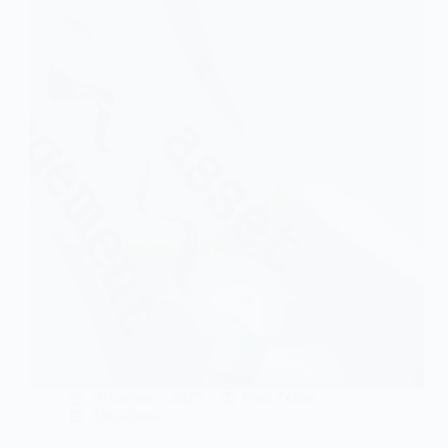
spółki
z
o.o.?
Jak
to
dokumentować
wypłatę
kapitału?
10 czerwca, 2025
Emil Zelma
Aktualności