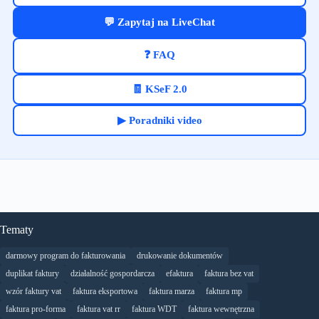
💬 Zapytaj na LiveChat
❓ FAQ
🧾 KSeF 2.0
▶ Poradniki video
Tematy
darmowy program do fakturowania
drukowanie dokumentów
duplikat faktury
działalność gospordarcza
efaktura
faktura bez vat
wzór faktury vat
faktura eksportowa
faktura marza
faktura mp
faktura pro-forma
faktura vat rr
faktura WDT
faktura wewnętrzna