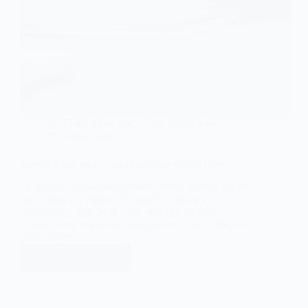
27 kwietnia, 2025
Emil Zelma
Aktualności
Spółka z o.o. sp.k. – co to oznacza w praktyce?
W biznesie trzeba podejmować trafne decyzje już na
początkowym etapie, tzn. podczas rejestracji
działalności. Konieczny jest bowiem właściwy
wybór formy organizacyjno-prawnej. Od tej decyzji
zależy m.in.…
Dowiedz się więcej
Spółka
z
o.o.
sp.k.