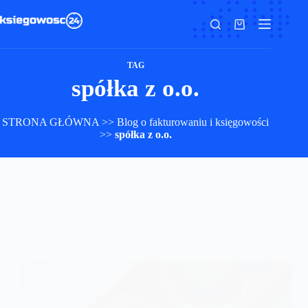
Przejdź
do
Koszyk
treści
TAG
spółka z o.o.
STRONA GŁÓWNA
>>
Blog o fakturowaniu i księgowości
>>
spółka z o.o.