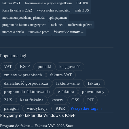
faktura WNT
fakturowanie w języku angielksim
Plik JPK
Kasa fiskalna w 2022
kwota wolna od podatku
mały ZUS
mechanizm podzielnej płatności – split payment
program do faktur z magazynem
rachunek
rozliczenie paliwa
umowa o dzieło
umowa o prace
Wszystkie tematy →
Popularne tagi
VAT
KSeF
podatki
księgowość
zmiany w przepisach
faktura VAT
działalność gospodarcza
fakturowanie
faktury
program do fakturowania
e-faktura
prawo pracy
ZUS
kasa fiskalna
koszty
OSS
PIT
paragon
windykacja
KPiR
Wszystkie tagi →
Programy do faktur dla Windows z KSeF
Program do faktur – Faktura VAT 2026 Start