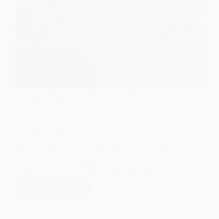
8 listopada, 2022
Rafal Morawski
Faktury
Nazwa spółki cywilnej na fakturze. Czy podawać
nazwiska wspólników?
Nazwa spółki cywilnej na fakturze VAT wzbudza
wątpliwości podatników. Czy należy w niej ująć
imiona i nazwiska wszystkich wspólników, czy
może wystarczy sama nazwa? Sprawdź, jak…
Dowiedz się więcej
Nazwa
spółki
cywilnej