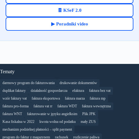
🧾 KSeF 2.0
▶ Poradniki video
Tematy
darmowy program do fakturowania
drukowanie dokumentów
duplikat faktury
działalność gospordarcza
efaktura
faktura bez vat
wzór faktury vat
faktura eksportowa
faktura marza
faktura mp
faktura pro-forma
faktura vat rr
faktura WDT
faktura wewnętrzna
faktura WNT
fakturowanie w języku angielksim
Plik JPK
Kasa fiskalna w 2022
kwota wolna od podatku
mały ZUS
mechanizm podzielnej płatności – split payment
program do faktur z magazynem
rachunek
rozliczenie paliwa