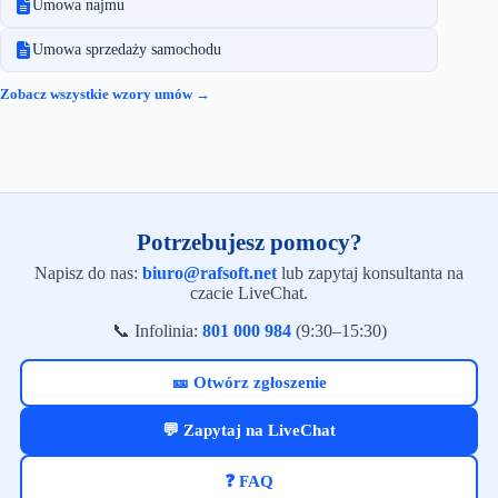
Umowa najmu
Umowa sprzedaży samochodu
Zobacz wszystkie wzory umów →
Potrzebujesz pomocy?
Napisz do nas:
biuro@rafsoft.net
lub zapytaj konsultanta na
czacie LiveChat.
📞 Infolinia:
801 000 984
(9:30–15:30)
🎫 Otwórz zgłoszenie
💬 Zapytaj na LiveChat
❓ FAQ