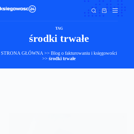
Przejdź
do
Koszyk
treści
TAG
środki trwałe
STRONA GŁÓWNA
>>
Blog o fakturowaniu i księgowości
>>
środki trwałe