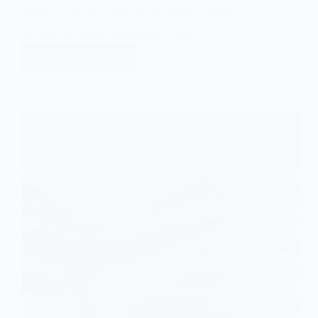
podstawa. W 2025 roku nie ma rewolucyjnych
zmian pod względem. Mimo to warto zastanowić
się, jakie są zasady amortyzacji w 2025…
Dowiedz się więcej
Co
warto
wiedzieć
o
amortyzacji
w
2025
roku?
Aktualne
zasady
dla
przedsiębiorców