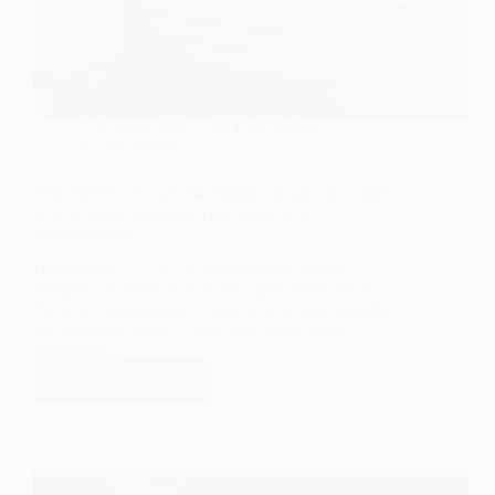
2 maja, 2025
Emil Zelma
Aktualności
Dokumenty OT i LT dla środków trwałych – czym
są te dowody księgowe i do czego się je
wykorzystuje?
Dokumenty OT i LT to podstawowe dowody
księgowe w firmie wykorzystującej środki trwałe.
Pierwszy dokumentuje przyjęcie składnika majątku
do używania, drugi — jego likwidację. Jakie
informacje…
Dowiedz się więcej
Dokumenty
OT i
LT
dla
środków