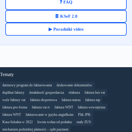
❓ FAQ
🧾 KSeF 2.0
▶ Poradniki video
Tematy
darmowy program do fakturowania
drukowanie dokumentów
duplikat faktury
działalność gospordarcza
efaktura
faktura bez vat
wzór faktury vat
faktura eksportowa
faktura marza
faktura mp
faktura pro-forma
faktura vat rr
faktura WDT
faktura wewnętrzna
faktura WNT
fakturowanie w języku angielksim
Plik JPK
Kasa fiskalna w 2022
kwota wolna od podatku
mały ZUS
mechanizm podzielnej płatności – split payment