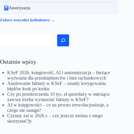
Amortyzacja
Zobacz wszystkie kalkulatory →
Szukaj
Ostatnie wpisy
KSeF 2026, księgowość, AI i automatyzacja – bieżące
wyzwania dla przedsiębiorców i biur rachunkowych
Anulowanie faktury w KSeF – zasady korygowania
błędów krok po kroku
Czy po przekroczeniu 10 tys. zł sprzedaży w miesiącu
zawsze trzeba wystawiać faktury w KSeF?
AI w księgowości – co na pewno zrewolucjonizuje, a
czego nie zastąpi?
Czynny żal w 2026 r. – czy jeszcze można z niego
skorzystać?p