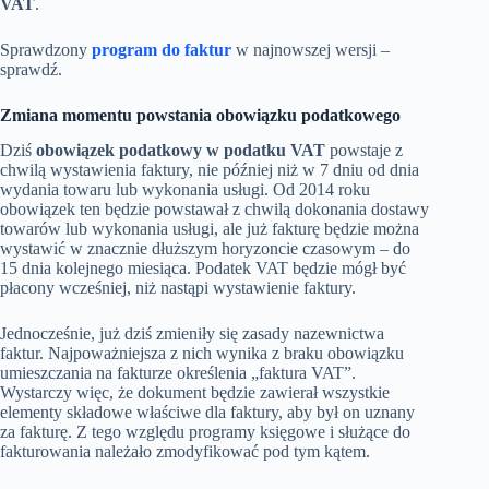
VAT
.
Sprawdzony
program do faktur
w najnowszej wersji –
sprawdź.
Zmiana momentu powstania obowiązku podatkowego
Dziś
obowiązek podatkowy w podatku VAT
powstaje z
chwilą wystawienia faktury, nie później niż w 7 dniu od dnia
wydania towaru lub wykonania usługi. Od 2014 roku
obowiązek ten będzie powstawał z chwilą dokonania dostawy
towarów lub wykonania usługi, ale już fakturę będzie można
wystawić w znacznie dłuższym horyzoncie czasowym – do
15 dnia kolejnego miesiąca. Podatek VAT będzie mógł być
płacony wcześniej, niż nastąpi wystawienie faktury.
Jednocześnie, już dziś zmieniły się zasady nazewnictwa
faktur. Najpoważniejsza z nich wynika z braku obowiązku
umieszczania na fakturze określenia „faktura VAT”.
Wystarczy więc, że dokument będzie zawierał wszystkie
elementy składowe właściwe dla faktury, aby był on uznany
za fakturę. Z tego względu programy księgowe i służące do
fakturowania należało zmodyfikować pod tym kątem.