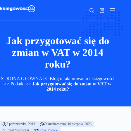
Przejdź
do
Koszyk
treści
Jak przygotować się do
zmian w VAT w 2014
roku?
STRONA GŁÓWNA
>>
Blog o fakturowaniu i księgowości
>>
Podatki
>>
Jak przygotować się do zmian w VAT w
2014 roku?
2 października, 2013
Zaktualizowano: 10 sierpnia, 2023
Rafal Morawski
Firma
, 
Podatki