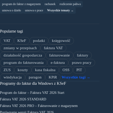
program do faktur z magazynem
rachunek
rozliczenie paliwa
umowa o dzieło
umowa o prace
Wszystkie tematy →
Popularne tagi
VAT
KSeF
podatki
księgowość
zmiany w przepisach
faktura VAT
działalność gospodarcza
fakturowanie
faktury
program do fakturowania
e-faktura
prawo pracy
ZUS
koszty
kasa fiskalna
OSS
PIT
windykacja
paragon
KPiR
Wszystkie tagi →
Programy do faktur dla Windows z KSeF
Program do faktur – Faktura VAT 2026 Start
Faktura VAT 2026 STANDARD
Faktura VAT 2026 PRO – Fakturowanie z magazynem
Porównanie wersji Faktura VAT 2026