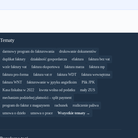
Tematy
darmowy program do fakturowania
drukowanie dokumentów
duplikat faktury
działalność gospordarcza
efaktura
faktura bez vat
wzór faktury vat
faktura eksportowa
faktura marza
faktura mp
faktura pro-forma
faktura vat rr
faktura WDT
faktura wewnętrzna
faktura WNT
fakturowanie w języku angielksim
Plik JPK
Kasa fiskalna w 2022
kwota wolna od podatku
mały ZUS
mechanizm podzielnej płatności – split payment
program do faktur z magazynem
rachunek
rozliczenie paliwa
umowa o dzieło
umowa o prace
Wszystkie tematy →