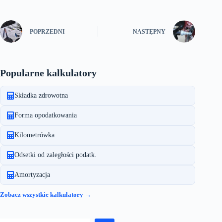
POPRZEDNI
NASTĘPNY
Popularne kalkulatory
Składka zdrowotna
Forma opodatkowania
Kilometrówka
Odsetki od zaległości podatk.
Amortyzacja
Zobacz wszystkie kalkulatory →
Szukaj