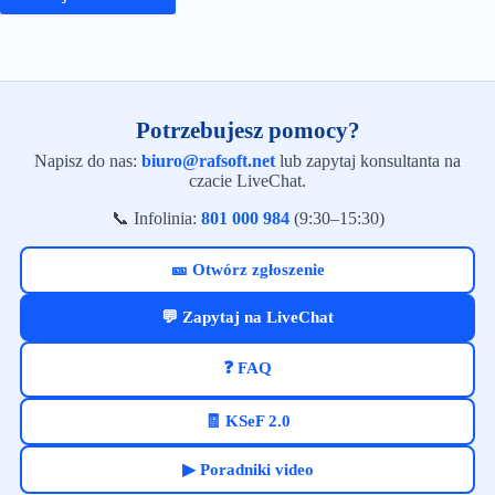
Potrzebujesz pomocy?
Napisz do nas:
biuro@rafsoft.net
lub zapytaj konsultanta na
czacie LiveChat.
📞 Infolinia:
801 000 984
(9:30–15:30)
🎫 Otwórz zgłoszenie
💬 Zapytaj na LiveChat
❓ FAQ
🧾 KSeF 2.0
▶ Poradniki video