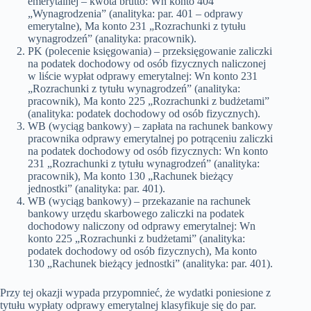
emerytalnej – kwota brutto: Wn konto 404
„Wynagrodzenia” (analityka: par. 401 – odprawy
emerytalne), Ma konto 231 „Rozrachunki z tytułu
wynagrodzeń” (analityka: pracownik).
PK (polecenie księgowania) – przeksięgowanie zaliczki
na podatek dochodowy od osób fizycznych naliczonej
w liście wypłat odprawy emerytalnej: Wn konto 231
„Rozrachunki z tytułu wynagrodzeń” (analityka:
pracownik), Ma konto 225 „Rozrachunki z budżetami”
(analityka: podatek dochodowy od osób fizycznych).
WB (wyciąg bankowy) – zapłata na rachunek bankowy
pracownika odprawy emerytalnej po potrąceniu zaliczki
na podatek dochodowy od osób fizycznych: Wn konto
231 „Rozrachunki z tytułu wynagrodzeń” (analityka:
pracownik), Ma konto 130 „Rachunek bieżący
jednostki” (analityka: par. 401).
WB (wyciąg bankowy) – przekazanie na rachunek
bankowy urzędu skarbowego zaliczki na podatek
dochodowy naliczony od odprawy emerytalnej: Wn
konto 225 „Rozrachunki z budżetami” (analityka:
podatek dochodowy od osób fizycznych), Ma konto
130 „Rachunek bieżący jednostki” (analityka: par. 401).
Przy tej okazji wypada przypomnieć, że wydatki poniesione z
tytułu wypłaty odprawy emerytalnej klasyfikuje się do par.