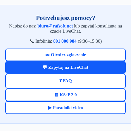
Potrzebujesz pomocy?
Napisz do nas:
biuro@rafsoft.net
lub zapytaj konsultanta na
czacie LiveChat.
📞 Infolinia:
801 000 984
(9:30–15:30)
🎫 Otwórz zgłoszenie
💬 Zapytaj na LiveChat
❓ FAQ
🧾 KSeF 2.0
▶ Poradniki video