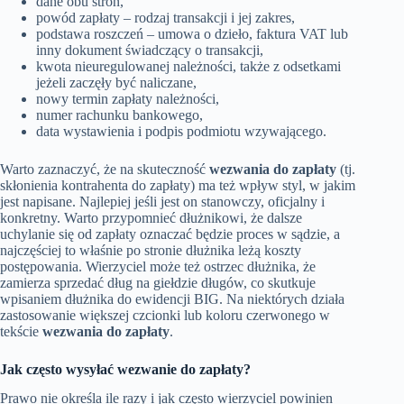
dane obu stron,
powód zapłaty – rodzaj transakcji i jej zakres,
podstawa roszczeń – umowa o dzieło, faktura VAT lub
inny dokument świadczący o transakcji,
kwota nieuregulowanej należności, także z odsetkami
jeżeli zaczęły być naliczane,
nowy termin zapłaty należności,
numer rachunku bankowego,
data wystawienia i podpis podmiotu wzywającego.
Warto zaznaczyć, że na skuteczność
wezwania do zapłaty
(tj.
skłonienia kontrahenta do zapłaty) ma też wpływ styl, w jakim
jest napisane. Najlepiej jeśli jest on stanowczy, oficjalny i
konkretny. Warto przypomnieć dłużnikowi, że dalsze
uchylanie się od zapłaty oznaczać będzie proces w sądzie, a
najczęściej to właśnie po stronie dłużnika leżą koszty
postępowania. Wierzyciel może też ostrzec dłużnika, że
zamierza sprzedać dług na giełdzie długów, co skutkuje
wpisaniem dłużnika do ewidencji BIG. Na niektórych działa
zastosowanie większej czcionki lub koloru czerwonego w
tekście
wezwania do zapłaty
.
Jak często wysyłać wezwanie do zapłaty?
Prawo nie określa ile razy i jak często wierzyciel powinien