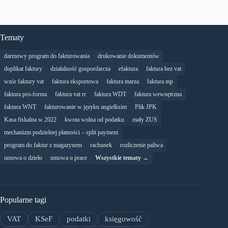
Tematy
darmowy program do fakturowania
drukowanie dokumentów
duplikat faktury
działalność gospordarcza
efaktura
faktura bez vat
wzór faktury vat
faktura eksportowa
faktura marza
faktura mp
faktura pro-forma
faktura vat rr
faktura WDT
faktura wewnętrzna
faktura WNT
fakturowanie w języku angielksim
Plik JPK
Kasa fiskalna w 2022
kwota wolna od podatku
mały ZUS
mechanizm podzielnej płatności – split payment
program do faktur z magazynem
rachunek
rozliczenie paliwa
umowa o dzieło
umowa o prace
Wszystkie tematy →
Popularne tagi
VAT
KSeF
podatki
księgowość