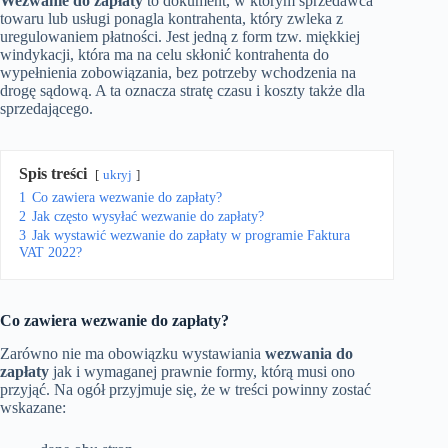
Wezwanie do zapłaty
to dokument, w którym sprzedawca
towaru lub usługi ponagla kontrahenta, który zwleka z
uregulowaniem płatności. Jest jedną z form tzw. miękkiej
windykacji, która ma na celu skłonić kontrahenta do
wypełnienia zobowiązania, bez potrzeby wchodzenia na
drogę sądową. A ta oznacza stratę czasu i koszty także dla
sprzedającego.
Spis treści
ukryj
1
Co zawiera wezwanie do zapłaty?
2
Jak często wysyłać wezwanie do zapłaty?
3
Jak wystawić wezwanie do zapłaty w programie Faktura
VAT 2022?
Co zawiera wezwanie do zapłaty?
Zarówno nie ma obowiązku wystawiania
wezwania do
zapłaty
jak i wymaganej prawnie formy, którą musi ono
przyjąć. Na ogół przyjmuje się, że w treści powinny zostać
wskazane: