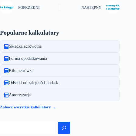
POPRZEDNI
NASTĘPNY
Popularne kalkulatory
Składka zdrowotna
Forma opodatkowania
Kilometrówka
Odsetki od zaległości podatk.
Amortyzacja
Zobacz wszystkie kalkulatory →
Szukaj