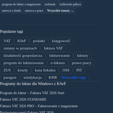
program do faktur z magazynem
rachunek
rozliczenie paliwa
umowa o dzieło
umowa o prace
Wszystkie tematy →
Popularne tagi
VAT
KSeF
podatki
księgowość
zmiany w przepisach
faktura VAT
działalność gospodarcza
fakturowanie
faktury
program do fakturowania
e-faktura
prawo pracy
ZUS
koszty
kasa fiskalna
OSS
PIT
paragon
windykacja
KPiR
Wszystkie tagi →
Programy do faktur dla Windows z KSeF
Program do faktur – Faktura VAT 2026 Start
Faktura VAT 2026 STANDARD
Faktura VAT 2026 PRO – Fakturowanie z magazynem
Porównanie wersji Faktura VAT 2026