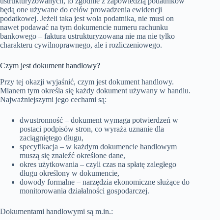
ustrukturyzowanych, to zgodnie z zapowiedzią podatników
będą one używane do celów prowadzenia ewidencji
podatkowej. Jeżeli taka jest wola podatnika, nie musi on
nawet podawać na tym dokumencie numeru rachunku
bankowego – faktura ustrukturyzowana nie ma nie tylko
charakteru cywilnoprawnego, ale i rozliczeniowego.
Czym jest dokument handlowy?
Przy tej okazji wyjaśnić, czym jest dokument handlowy.
Mianem tym określa się każdy dokument używany w handlu.
Najważniejszymi jego cechami są:
dwustronność – dokument wymaga potwierdzeń w
postaci podpisów stron, co wyraża uznanie dla
zaciągniętego długu,
specyfikacja – w każdym dokumencie handlowym
muszą się znaleźć określone dane,
okres użytkowania – czyli czas na spłatę zaległego
długu określony w dokumencie,
dowody formalne – narzędzia ekonomiczne służące do
monitorowania działalności gospodarczej.
Dokumentami handlowymi są m.in.: