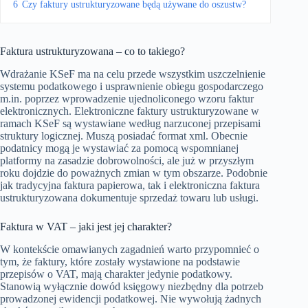
6
Czy faktury ustrukturyzowane będą używane do oszustw?
Faktura ustrukturyzowana – co to takiego?
Wdrażanie KSeF ma na celu przede wszystkim uszczelnienie
systemu podatkowego i usprawnienie obiegu gospodarczego
m.in. poprzez wprowadzenie ujednoliconego wzoru faktur
elektronicznych. Elektroniczne faktury ustrukturyzowane w
ramach KSeF są wystawiane według narzuconej przepisami
struktury logicznej. Muszą posiadać format xml. Obecnie
podatnicy mogą je wystawiać za pomocą wspomnianej
platformy na zasadzie dobrowolności, ale już w przyszłym
roku dojdzie do poważnych zmian w tym obszarze. Podobnie
jak tradycyjna faktura papierowa, tak i elektroniczna faktura
ustrukturyzowana dokumentuje sprzedaż towaru lub usługi.
Faktura w VAT – jaki jest jej charakter?
W kontekście omawianych zagadnień warto przypomnieć o
tym, że faktury, które zostały wystawione na podstawie
przepisów o VAT, mają charakter jedynie podatkowy.
Stanowią wyłącznie dowód księgowy niezbędny dla potrzeb
prowadzonej ewidencji podatkowej. Nie wywołują żadnych