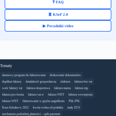
❓ FAQ
🧾 KSeF 2.0
▶ Poradniki video
Tematy
darmowy program do fakturowania
drukowanie dokumentów
duplikat faktury
działalność gospordarcza
efaktura
faktura bez vat
wzór faktury vat
faktura eksportowa
faktura marza
faktura mp
faktura pro-forma
faktura vat rr
faktura WDT
faktura wewnętrzna
faktura WNT
fakturowanie w języku angielksim
Plik JPK
Kasa fiskalna w 2022
kwota wolna od podatku
mały ZUS
mechanizm podzielnej płatności – split payment