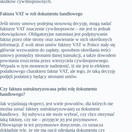
skutków cywilnoprawnych.
Faktura VAT w roli dokumentu handlowego
Jeśli strony umowy podejmą stosowną decyzję, mogą nadać
fakturze VAT znaczenie cywilnoprawne – nie jest to jednak
obowiązkowe. Obligatoryjne natomiast jest podpisywanie
faktur przez obie strony oraz zawieranie w nich określonych
informacji. Z woli stron umów faktury VAT w Polsce stały się
głównie wezwaniem do zapłaty, sposobem określania treści
umowy pomiędzy stronami danej transakcji, a także dowodem
powstania roszczenia przez wierzyciela cywilnoprawnego.
Wypada w tym momencie nadmienić, iż nie jest to efektem
podatkowego charakteru faktur VAT, ale tego, że taką decyzję
podjęli podatnicy będący stronami umów.
Czy faktura ustrukturyzowana pełni rolę dokumentu
handlowego?
Jak wyjaśniają eksperci, jest wiele powodów, dla których nie
można uznać faktury ustrukturyzowanej za dokument
handlowy. Jej nabywca nie może wybrać, czy chce otrzymać
taką fakturę, czy nie – przyjęcie jej jest przymusowe.
Obowiązuje tu też przymusowe doręczenie, co oznacza
dokładnie tyle, że nie ma opcji odesłania dokumentu czy