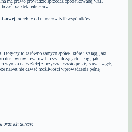
ilna ma prawo prowadzić sprzedaż opodatkowaną VAT,
dliczać podatek naliczony.
datkowej
, odrębny od numerów NIP wspólników.
e
. Dotyczy to zarówno samych spółek, które ustalają, jaki
ko dostawców towarów lub świadczących usługi, jak i
em wynika najczęściej z przyczyn czysto praktycznych – gdy
może nawet nie dawać możliwości wprowadzenia pełnej
g oraz ich adresy;