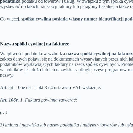
podatnika
podatku od towarów i usług. W związku z tym spółka cyw
wystawiać do takich transakcji faktury lub paragony fiskalne, a także o
Co więcej,
spółka cywilna posiada własny numer identyfikacji po
Nazwa spółki cywilnej na fakturze
Wątpliwości podatników wzbudza
nazwa spółki cywilnej na fakturz
zakres danych pojawi się na dokumentach wystawianych przez nich ja
podatników wystawiających faktury na rzecz spółek cywilnych. Probl
wspólników jest dużo lub ich nazwiska są długie, część programów 
nazwy.
Art. art. 106e ust. 1 pkt 3 i 4 ustawy o VAT wskazuje:
Art. 106e.
1. Faktura powinna zawierać:
(…)
3) imiona i nazwiska lub nazwy podatnika i nabywcy towarów lub usłu