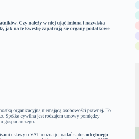
tników. Czy należy w niej ująć imiona i nazwiska
 jak na tę kwestię zapatrują się organy podatkowe
ednostką organizacyjną niemającą osobowości prawnej. To
ego. Spółka cywilna jest rodzajem umowy pomiędzy
elu gospodarczego.
isami ustawy o VAT można jej nadać status
odrębnego