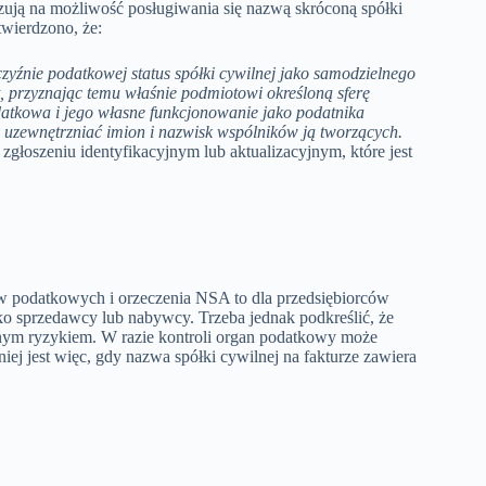
ują na możliwość posługiwania się nazwą skróconą spółki
twierdzono, że:
yźnie podatkowej status spółki cywilnej jako samodzielnego
t, przyznając temu właśnie podmiotowi określoną sferę
datkowa i jego własne funkcjonowanie jako podatnika
 uzewnętrzniać imion i nazwisk wspólników ją tworzących.
łoszeniu identyfikacyjnym lub aktualizacyjnym, które jest
ów podatkowych i orzeczenia NSA to dla przedsiębiorców
ko sprzedawcy lub nabywcy. Trzeba jednak podkreślić, że
nym ryzykiem. W razie kontroli organ podatkowy może
ej jest więc, gdy nazwa spółki cywilnej na fakturze zawiera