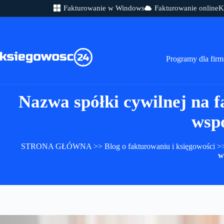
Fakturowanie w Windows
Fakturowanie online
K
Przejdź
do
treści
Programy dla firm
Nazwa spółki cywilnej na 
wsp
STRONA GŁÓWNA
>>
Blog o fakturowaniu i księgowości
>
w