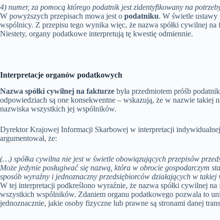
4) numer, za pomocą którego podatnik jest zidentyfikowany na potrzeby 
W powyższych przepisach mowa jest o
podatniku
. W świetle ustawy 
wspólnicy. Z przepisu tego wynika więc, że nazwa spółki cywilnej na 
Niestety, organy podatkowe interpretują tę kwestię odmiennie.
Interpretacje organów podatkowych
Nazwa spółki cywilnej na fakturze
była przedmiotem próśb podatni
odpowiedziach są one konsekwentne – wskazują, że w nazwie takiej nal
nazwiska wszystkich jej wspólników.
Dyrektor Krajowej Informacji Skarbowej w interpretacji indywidualne
argumentował, że:
(…) spółka cywilna nie jest w świetle obowiązujących przepisów przed
Może jedynie posługiwać się nazwą, która w obrocie gospodarczym st
sposób wyraźny i jednoznaczny przedsiębiorców działających w takiej
W tej interpretacji podkreślono wyraźnie, że nazwa spółki cywilnej n
wszystkich wspólników. Zdaniem organu podatkowego pozwala to unik
jednoznacznie, jakie osoby fizyczne lub prawne są stronami danej trans