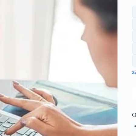
Zo
S
O