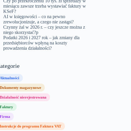
Czy po przekroczeniu 10 tys. zł sprzedaży w
miesiącu zawsze trzeba wystawiać faktury w
KSeF?
AI w księgowości – co na pewno
zrewolucjonizuje, a czego nie zastąpi?
Czynny żal w 2026 r. – czy jeszcze można z
niego skorzystać?p
Podatki 2026 i 2027 rok – jak zmiany dla
przedsiębiorców wpłyną na koszty
prowadzenia działalności?
ategorie
Aktualności
Dokumenty magazynowe
Działalność nierejestrowana
Faktury
Firma
Instrukcje do programu Faktura VAT