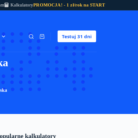
sm
Kalkulatory
PROMOCJA! - 1 zł/rok na START
Testuj
31 dni
Koszyk
ka
iska
opularne kalkulatory