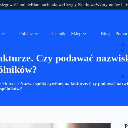
sięgowość online
Biura rachunkowe
Urzędy Skarbowe
Wzory umów i pi
Pobierz
Cennik
Sklep
Blog
Pomoc
fakturze. Czy podawać nazwis
ólników?
>
Firma
>>
Nazwa spółki cywilnej na fakturze. Czy podawać nazw
spólników?
P