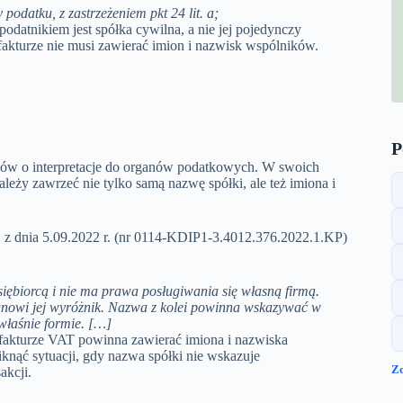
podatku, z zastrzeżeniem pkt 24 lit. a;
podatnikiem jest spółka cywilna, a nie jej pojedynczy
fakturze nie musi zawierać imion i nazwisk wspólników.
P
ków o interpretacje do organów podatkowych. W swoich
eży zawrzeć nie tylko samą nazwę spółki, ale też imiona i
j z dnia 5.09.2022 r. (nr 0114-KDIP1-3.4012.376.2022.1.KP)
siębiorcą i nie ma prawa posługiwania się własną firmą.
anowi jej wyróżnik. Nazwa z kolei powinna wskazywać w
 właśnie formie. […]
a fakturze VAT powinna zawierać imiona i nazwiska
nąć sytuacji, gdy nazwa spółki nie wskazuje
Z
akcji.