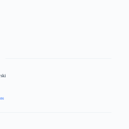
ski
886