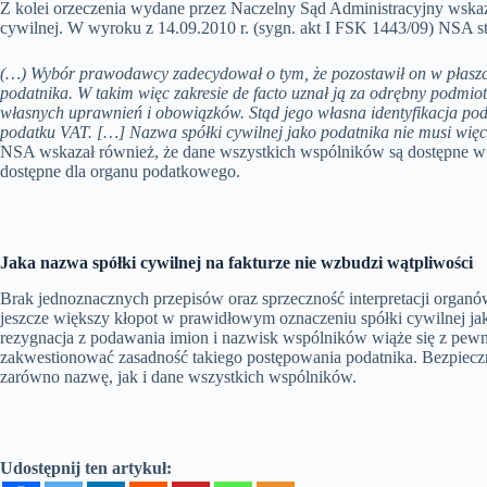
Z kolei orzeczenia wydane przez Naczelny Sąd Administracyjny wskaz
cywilnej. W wyroku z 14.09.2010 r. (sygn. akt I FSK 1443/09) NSA s
(…) Wybór prawodawcy zadecydował o tym, że pozostawił on w płaszcz
podatnika. W takim więc zakresie de facto uznał ją za odrębny podmio
własnych uprawnień i obowiązków. Stąd jego własna identyfikacja po
podatku VAT. […] Nazwa spółki cywilnej jako podatnika nie musi więc
NSA wskazał również, że dane wszystkich wspólników są dostępne w zg
dostępne dla organu podatkowego.
Jaka nazwa spółki cywilnej na fakturze nie wzbudzi wątpliwości
Brak jednoznacznych przepisów oraz sprzeczność interpretacji organ
jeszcze większy kłopot w prawidłowym oznaczeniu spółki cywilnej ja
rezygnacja z podawania imion i nazwisk wspólników wiąże się z pew
zakwestionować zasadność takiego postępowania podatnika. Bezpieczni
zarówno nazwę, jak i dane wszystkich wspólników.
Udostępnij ten artykuł: