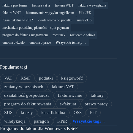
faktura pro-forma
faktura vat rr
faktura WDT
faktura wewnętrzna
faktura WNT
fakturowanie w języku angielksim
Plik JPK
Kasa fiskalna w 2022
kwota wolna od podatku
mały ZUS
mechanizm podzielnej płatności – split payment
program do faktur z magazynem
rachunek
rozliczenie paliwa
umowa o dzieło
umowa o prace
Wszystkie tematy →
Popularne tagi
VAT
KSeF
podatki
księgowość
zmiany w przepisach
faktura VAT
działalność gospodarcza
fakturowanie
faktury
program do fakturowania
e-faktura
prawo pracy
ZUS
koszty
kasa fiskalna
OSS
PIT
windykacja
paragon
KPiR
Wszystkie tagi →
Programy do faktur dla Windows z KSeF