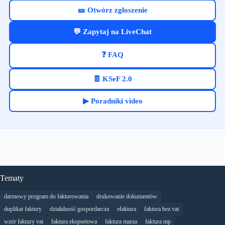
🎫 Otwórz zgłoszenie
💬 Zapytaj na LiveChat
❓ FAQ
🧾 KSeF 2.0
▶ Poradniki video
Tematy
darmowy program do fakturowania
drukowanie dokumentów
duplikat faktury
działalność gospordarcza
efaktura
faktura bez vat
wzór faktury vat
faktura eksportowa
faktura marza
faktura mp