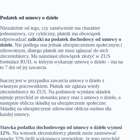
Podatek od umowy o dzieło
Niezależnie od tego, czy zamówienie ma charakter
jednorazowy, czy cykliczny, płatnik ma obowiązek
odprowadzać
zaliczki na podatek dochodowy od umowy o
dzieło
. Nie podlega ona jednak ubezpieczeniom społecznym i
zdrowotnym, dlatego płatnik nie musi zgłaszać do nich
zleceniobiorcy. Ma natomiast obowiązek złożyć w ZUS
formularz RUD, w którym wykazuje umowę o dzieło – ma na
to 7 dni od jej zawarcia.
Inaczej jest w przypadku zawarcia umowy o dzieło z
własnym pracownikiem. Płatnik nie zgłasza wtedy
zleceniobiorcy do ZUS. Na podstawie wymiaru składek
ujmuje przychód ze stosunku pracy oraz z umowy o dzieło, a
następnie oblicza składkę na ubezpieczenie społeczne.
Składkę na ubezpieczenie zdrowotne oblicza osobno dla
każdej umowy.
Stawka podatku dochodowego od umowy o dzieło wynosi
12%
. Na wniosek zleceniobiorcy płatnik może zastosować
stawkę 32% (jeśli wykonawca przewiduje, że jego przychód