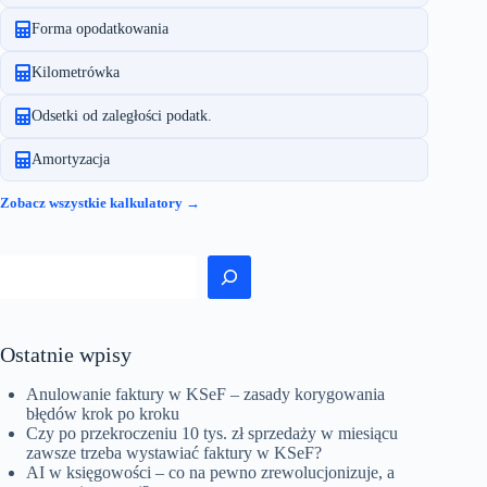
Forma opodatkowania
Kilometrówka
Odsetki od zaległości podatk.
Amortyzacja
Zobacz wszystkie kalkulatory →
Szukaj
Ostatnie wpisy
Anulowanie faktury w KSeF – zasady korygowania
błędów krok po kroku
Czy po przekroczeniu 10 tys. zł sprzedaży w miesiącu
zawsze trzeba wystawiać faktury w KSeF?
AI w księgowości – co na pewno zrewolucjonizuje, a