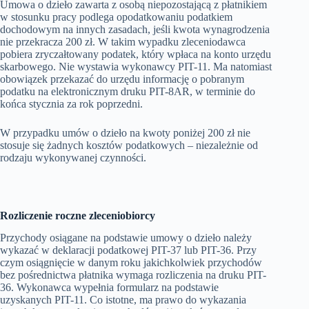
Umowa o dzieło zawarta z osobą niepozostającą z płatnikiem
w stosunku pracy podlega opodatkowaniu podatkiem
dochodowym na innych zasadach, jeśli kwota wynagrodzenia
nie przekracza 200 zł. W takim wypadku zleceniodawca
pobiera zryczałtowany podatek, który wpłaca na konto urzędu
skarbowego. Nie wystawia wykonawcy PIT-11. Ma natomiast
obowiązek przekazać do urzędu informację o pobranym
podatku na elektronicznym druku PIT-8AR, w terminie do
końca stycznia za rok poprzedni.
W przypadku umów o dzieło na kwoty poniżej 200 zł nie
stosuje się żadnych kosztów podatkowych – niezależnie od
rodzaju wykonywanej czynności.
Rozliczenie roczne zleceniobiorcy
Przychody osiągane na podstawie umowy o dzieło należy
wykazać w deklaracji podatkowej PIT-37 lub PIT-36. Przy
czym osiągnięcie w danym roku jakichkolwiek przychodów
bez pośrednictwa płatnika wymaga rozliczenia na druku PIT-
36. Wykonawca wypełnia formularz na podstawie
uzyskanych PIT-11. Co istotne, ma prawo do wykazania