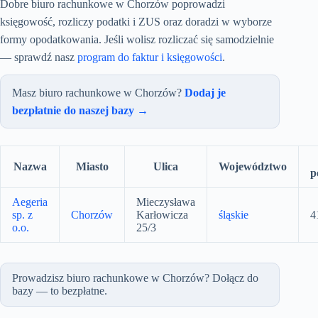
Dobre biuro rachunkowe w Chorzów poprowadzi
księgowość, rozliczy podatki i ZUS oraz doradzi w wyborze
formy opodatkowania. Jeśli wolisz rozliczać się samodzielnie
— sprawdź nasz
program do faktur i księgowości
.
Masz biuro rachunkowe w Chorzów?
Dodaj je
bezpłatnie do naszej bazy →
Nazwa
Miasto
Ulica
Województwo
p
Aegeria
Mieczysława
sp. z
Chorzów
Karłowicza
śląskie
4
o.o.
25/3
Prowadzisz biuro rachunkowe w Chorzów? Dołącz do
bazy — to bezpłatne.