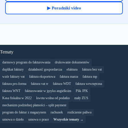
▶ Poradniki video
Tematy
darmowy program do fakturowania
drukowanie dokumentów
duplikat faktury
działalność gospordarcza
efaktura
faktura bez vat
wzór faktury vat
faktura eksportowa
faktura marza
faktura mp
faktura pro-forma
faktura vat rr
faktura WDT
faktura wewnętrzna
faktura WNT
fakturowanie w języku angielksim
Plik JPK
Kasa fiskalna w 2022
kwota wolna od podatku
mały ZUS
mechanizm podzielnej płatności – split payment
program do faktur z magazynem
rachunek
rozliczenie paliwa
umowa o dzieło
umowa o prace
Wszystkie tematy →