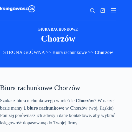
Przejdź
do
Koszyk
treści
BIURA RACHUNKOWE
Chorzów
STRONA GŁÓWNA
>>
Biura rachunkowe
>>
Chorzów
Biura rachunkowe Chorzów
Szukasz biura rachunkowego w mieście
Chorzów
? W naszej
bazie mamy
1 biuro rachunkowe
w Chorzów (woj. śląskie).
Poniżej porównasz ich adresy i dane kontaktowe, aby wybrać
księgowość dopasowaną do Twojej firmy.