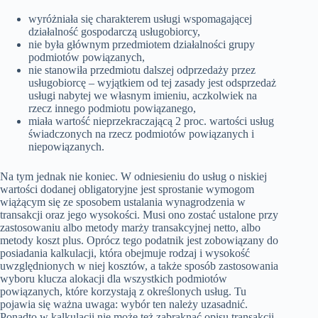
wyróżniała się charakterem usługi wspomagającej
działalność gospodarczą usługobiorcy,
nie była głównym przedmiotem działalności grupy
podmiotów powiązanych,
nie stanowiła przedmiotu dalszej odprzedaży przez
usługobiorcę – wyjątkiem od tej zasady jest odsprzedaż
usługi nabytej we własnym imieniu, aczkolwiek na
rzecz innego podmiotu powiązanego,
miała wartość nieprzekraczającą 2 proc. wartości usług
świadczonych na rzecz podmiotów powiązanych i
niepowiązanych.
Na tym jednak nie koniec. W odniesieniu do usług o niskiej
wartości dodanej obligatoryjne jest sprostanie wymogom
wiążącym się ze sposobem ustalania wynagrodzenia w
transakcji oraz jego wysokości. Musi ono zostać ustalone przy
zastosowaniu albo metody marży transakcyjnej netto, albo
metody koszt plus. Oprócz tego podatnik jest zobowiązany do
posiadania kalkulacji, która obejmuje rodzaj i wysokość
uwzględnionych w niej kosztów, a także sposób zastosowania
wyboru klucza alokacji dla wszystkich podmiotów
powiązanych, które korzystają z określonych usług. Tu
pojawia się ważna uwaga: wybór ten należy uzasadnić.
Ponadto w kalkulacji nie może też zabraknąć opisu transakcji