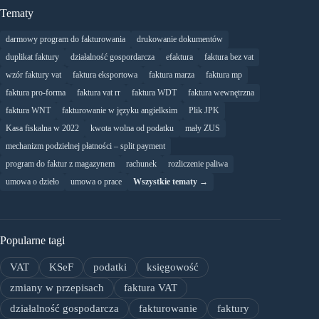
Tematy
darmowy program do fakturowania
drukowanie dokumentów
duplikat faktury
działalność gospordarcza
efaktura
faktura bez vat
wzór faktury vat
faktura eksportowa
faktura marza
faktura mp
faktura pro-forma
faktura vat rr
faktura WDT
faktura wewnętrzna
faktura WNT
fakturowanie w języku angielksim
Plik JPK
Kasa fiskalna w 2022
kwota wolna od podatku
mały ZUS
mechanizm podzielnej płatności – split payment
program do faktur z magazynem
rachunek
rozliczenie paliwa
umowa o dzieło
umowa o prace
Wszystkie tematy →
Popularne tagi
VAT
KSeF
podatki
księgowość
zmiany w przepisach
faktura VAT
działalność gospodarcza
fakturowanie
faktury