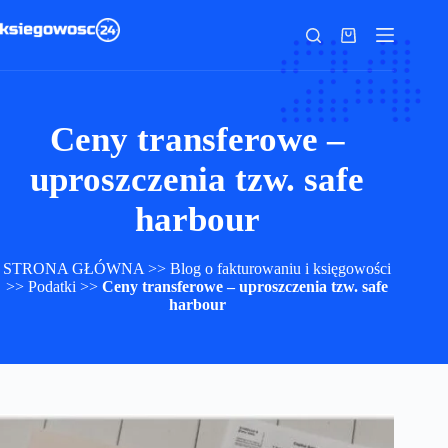
Przejdź
do
Koszyk
treści
Ceny transferowe –
uproszczenia tzw. safe
harbour
STRONA GŁÓWNA
>>
Blog o fakturowaniu i księgowości
>>
Podatki
>>
Ceny transferowe – uproszczenia tzw. safe
harbour