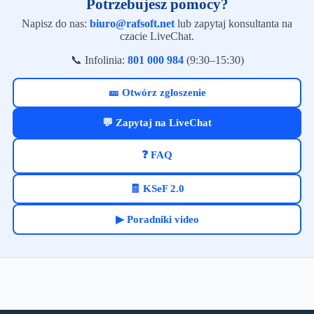
Potrzebujesz pomocy?
Napisz do nas:
biuro@rafsoft.net
lub zapytaj konsultanta na
czacie LiveChat.
📞 Infolinia:
801 000 984
(9:30–15:30)
🎫 Otwórz zgłoszenie
💬 Zapytaj na LiveChat
❓ FAQ
🧾 KSeF 2.0
▶ Poradniki video