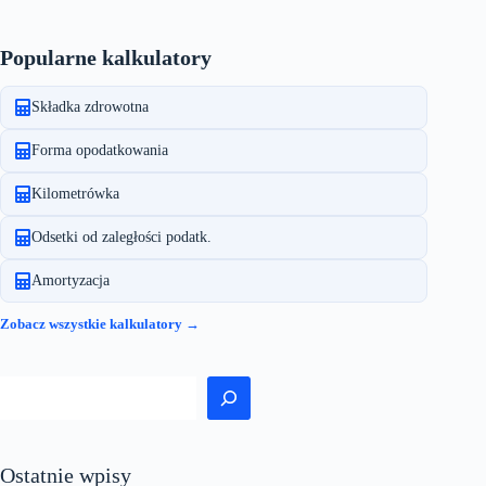
Popularne kalkulatory
Składka zdrowotna
Forma opodatkowania
Kilometrówka
Odsetki od zaległości podatk.
Amortyzacja
Zobacz wszystkie kalkulatory →
Szukaj
Ostatnie wpisy