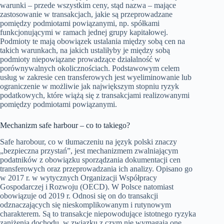
warunki – przede wszystkim ceny, stąd nazwa – mające
zastosowanie w transakcjach, jakie są przeprowadzane
pomiędzy podmiotami powiązanymi, np. spółkami
funkcjonującymi w ramach jednej grupy kapitałowej.
Podmioty te mają obowiązek ustalania między sobą cen na
takich warunkach, na jakich ustaliłyby je między sobą
podmioty niepowiązane prowadzące działalność w
porównywalnych okolicznościach. Podstawowym celem
usług w zakresie cen transferowych jest wyeliminowanie lub
ograniczenie w możliwie jak największym stopniu ryzyk
podatkowych, które wiążą się z transakcjami realizowanymi
pomiędzy podmiotami powiązanymi.
Mechanizm safe harbour – co to takiego?
Safe harobour, co w tłumaczeniu na język polski znaczy
„bezpieczna przystań”, jest mechanizmem zwalniającym
podatników z obowiązku sporządzania dokumentacji cen
transferowych oraz przeprowadzania ich analizy. Opisano go
w 2017 r. w wytycznych Organizacji Współpracy
Gospodarczej i Rozwoju (OECD). W Polsce natomiast
obowiązuje od 2019 r. Odnosi się on do transakcji
odznaczających się nieskomplikowanym i rutynowym
charakterem. Są to transakcje niepowodujące istotnego ryzyka
zaniżenia dochodu, w związku z czym nie wymagają one