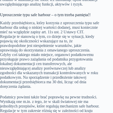
uwzględniającego analizę funkcji, aktywów i ryzyk.
Uproszczenie typu safe harbour – o tym trzeba pamiętać!
Każdy przedsiębiorca, który korzysta z uproszczenia typu safe
harbour dla usług o niskiej wartości dodanej, musi koniecznie
mieć na względzie zapisy art. 11s ust. 2 Ustawy CIT.
Regulacje te stanowią o tym, co dzieje się w sytuacji, kiedy
pojawią się okoliczności wskazujące na to, że
prawdopodobne jest niespełnienie warunków, jakie
uprawniają do skorzystania z omawianego uproszczenia.
Gdyby coś takiego miało miejsce, organowi podatkowemu
przysługuje prawo zażądania od podatnika przygotowania
lokalnej dokumentacji cen transferowych, ale
nieuwzględniającej analizy porównawczej lub analizy
zgodności dla wskazanych transakcji kontrolowanych w roku
podatkowym. Na sporządzenie i przedłożenie takowej
dokumentacji przedsiębiorca ma 30 dni, licząc od dnia
doręczenia żądania.
Podatnicy powinni także brać poprawkę na pewne trudności.
Wynikają one m.in. z tego, że w skali światowej nie ma
jednolitych przepisów, które regulują mechanizm safe harbour.
Regulacje w tym zakresie różnią się w zależności od kraju