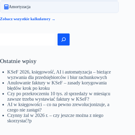
Amortyzacja
Zobacz wszystkie kalkulatory →
Szukaj
Ostatnie wpisy
KSeF 2026, księgowość, AI i automatyzacja – bieżące
wyzwania dla przedsiębiorców i biur rachunkowych
Anulowanie faktury w KSeF – zasady korygowania
błędów krok po kroku
Czy po przekroczeniu 10 tys. zł sprzedaży w miesiącu
zawsze trzeba wystawiać faktury w KSeF?
AI w księgowości – co na pewno zrewolucjonizuje, a
czego nie zastąpi?
Czynny żal w 2026 r. – czy jeszcze można z niego
skorzystać?p