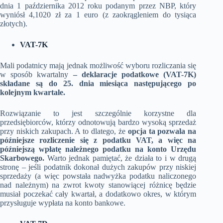
dnia 1 października 2012 roku podanym przez NBP, który
wyniósł 4,1020 zł za 1 euro (z zaokrągleniem do tysiąca
złotych).
VAT-7K
Mali podatnicy mają jednak możliwość wyboru rozliczania się
w sposób kwartalny
– deklaracje podatkowe (VAT-7K)
składane są do 25. dnia miesiąca następującego po
kolejnym kwartale.
Rozwiązanie to jest szczególnie korzystne dla
przedsiębiorców, którzy odnotowują bardzo wysoką sprzedaż
przy niskich zakupach. A to dlatego, że
opcja ta pozwala na
późniejsze rozliczenie się z podatku VAT, a więc na
późniejszą wpłatę należnego podatku na konto Urzędu
Skarbowego.
Warto jednak pamiętać, że działa to i w drugą
stronę – jeśli podatnik dokonał dużych zakupów przy niskiej
sprzedaży (a więc powstała nadwyżka podatku naliczonego
nad należnym) na zwrot kwoty stanowiącej różnicę będzie
musiał poczekać cały kwartał, a dodatkowo okres, w którym
przysługuje wypłata na konto bankowe.