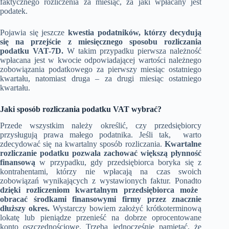
faktycznego rozliczenia za miesiąc, za jaki wpłacany jest
podatek.
Pojawia się jeszcze
kwestia podatników, którzy decydują
się na przejście z miesięcznego sposobu rozliczania
podatku VAT-7D.
W takim przypadku pierwsza należność
wpłacana jest w kwocie odpowiadającej wartości należnego
zobowiązania podatkowego za pierwszy miesiąc ostatniego
kwartału, natomiast druga – za drugi miesiąc ostatniego
kwartału.
Jaki sposób rozliczania podatku VAT wybrać?
Przede wszystkim należy określić, czy przedsiębiorcy
przysługują prawa małego podatnika. Jeśli tak, warto
zdecydować się na kwartalny sposób rozliczania.
Kwartalne
rozliczanie podatku pozwala zachować większą płynność
finansową
w przypadku, gdy przedsiębiorca boryka się z
kontrahentami, którzy nie wpłacają na czas swoich
zobowiązań wynikających z wystawionych faktur. Ponadto
dzięki rozliczeniom kwartalnym przedsiębiorca może
obracać środkami finansowymi firmy przez znacznie
dłuższy okres.
Wystarczy bowiem założyć krótkoterminową
lokatę lub pieniądze przenieść na dobrze oprocentowane
konto oszczędnościowe. Trzeba jednocześnie pamiętać, że