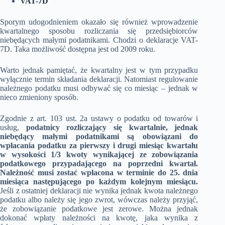
VAT-7D
Sporym udogodnieniem okazało się również wprowadzenie
kwartalnego sposobu rozliczania się przedsiębiorców
niebędących małymi podatnikami. Chodzi o deklaracje VAT-
7D. Taka możliwość dostępna jest od 2009 roku.
Warto jednak pamiętać, że kwartalny jest w tym przypadku
wyłącznie termin składania deklaracji. Natomiast regulowanie
należnego podatku musi odbywać się co miesiąc – jednak w
nieco zmieniony sposób.
Zgodnie z art. 103 ust. 2a ustawy o podatku od towarów i
usług,
podatnicy rozliczający się kwartalnie, jednak
niebędący małymi podatnikami są obowiązani do
wpłacania podatku za pierwszy i drugi miesiąc kwartału
w wysokości 1/3 kwoty wynikającej ze zobowiązania
podatkowego przypadającego na poprzedni kwartał.
Należność musi zostać wpłacona w terminie do 25. dnia
miesiąca następującego po każdym kolejnym miesiącu.
Jeśli z ostatniej deklaracji nie wynika jednak kwota należnego
podatku albo należy się jego zwrot, wówczas należy przyjąć,
że zobowiązanie podatkowe jest zerowe. Można jednak
dokonać wpłaty należności na kwotę, jaka wynika z