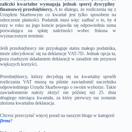
zaliczki kwartalne wymagają jednak sporej dyscypliny
finansowej przedsiębiorcy.
A to dlatego, że rozliczenia się z
Urzędem Skarbowym co kwartał jest tylko sposobem na
odroczenie płatności. Podatnik musi więc zadbać o to, by 4
razy w roku na jego koncie pojawiła się odpowiednia suma
pozwalająca na spłatę należności wobec fiskusa w
wyznaczonym terminie.
Jeśli przedsiębiorcy nie przysługuje status małego podatnika,
może zdecydować się na deklaracje VAT-7D. Jednak opcja ta,
poza rzadszym składaniem deklaracji w zasadzie nie przynosi
większych korzyści.
Przedsiębiorcy, którzy decydują się na kwartalny sposób
rozliczania VAT muszą na piśmie zawiadomić naczelnika
odpowiedniego Urzędu Skarbowego o swoim wyborze. Takie
zawiadomienie należy złożyć nie później niż 25. dnia
drugiego miesiąca kwartału, za który pierwszy raz zostanie
złożona kwartalna deklaracja.
Chcesz przeczytać więcej porad na naszym blogu w kategorii
firma
?