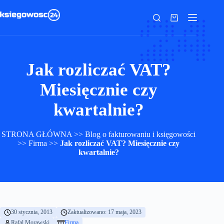
Przejdź
do
Koszyk
treści
Jak rozliczać VAT?
Miesięcznie czy
kwartalnie?
STRONA GŁÓWNA
>>
Blog o fakturowaniu i księgowości
>>
Firma
>>
Jak rozliczać VAT? Miesięcznie czy
kwartalnie?
30 stycznia, 2013
Zaktualizowano: 17 maja, 2023
Rafal Morawski
Firma