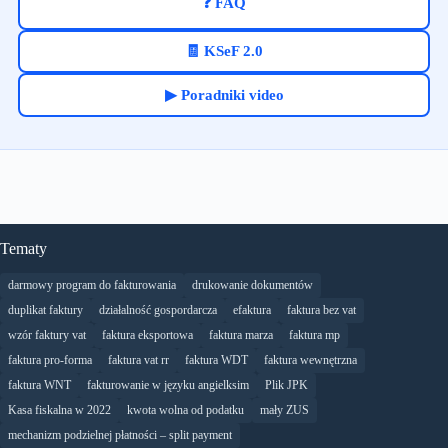
❓ FAQ
🧾 KSeF 2.0
▶ Poradniki video
Tematy
darmowy program do fakturowania
drukowanie dokumentów
duplikat faktury
działalność gospordarcza
efaktura
faktura bez vat
wzór faktury vat
faktura eksportowa
faktura marza
faktura mp
faktura pro-forma
faktura vat rr
faktura WDT
faktura wewnętrzna
faktura WNT
fakturowanie w języku angielksim
Plik JPK
Kasa fiskalna w 2022
kwota wolna od podatku
mały ZUS
mechanizm podzielnej płatności – split payment