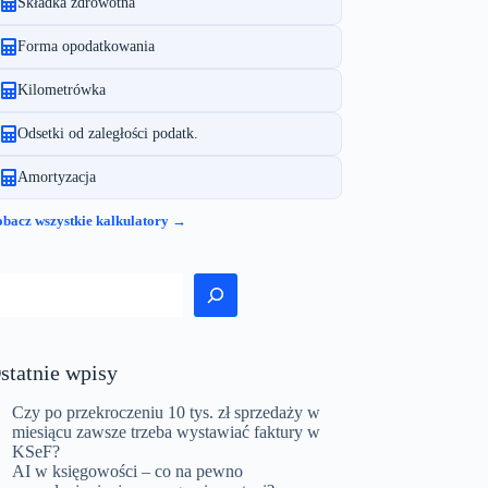
Składka zdrowotna
Forma opodatkowania
Kilometrówka
Odsetki od zaległości podatk.
Amortyzacja
bacz wszystkie kalkulatory →
zukaj
statnie wpisy
Czy po przekroczeniu 10 tys. zł sprzedaży w
miesiącu zawsze trzeba wystawiać faktury w
KSeF?
AI w księgowości – co na pewno