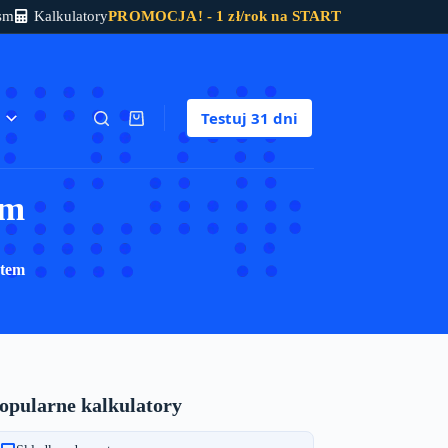
sm
Kalkulatory
PROMOCJA! - 1 zł/rok na START
Testuj
31 dni
Koszyk
em
ntem
opularne kalkulatory