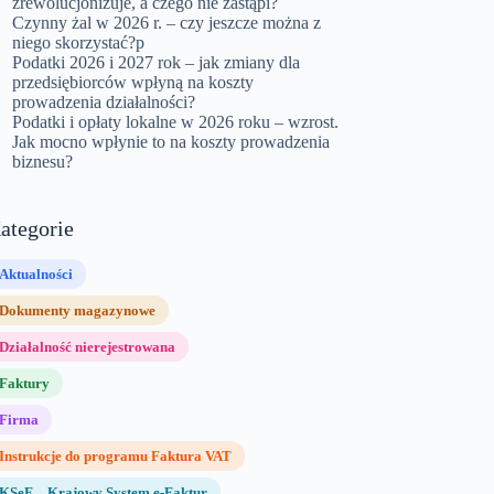
zrewolucjonizuje, a czego nie zastąpi?
Czynny żal w 2026 r. – czy jeszcze można z
niego skorzystać?p
Podatki 2026 i 2027 rok – jak zmiany dla
przedsiębiorców wpłyną na koszty
prowadzenia działalności?
Podatki i opłaty lokalne w 2026 roku – wzrost.
Jak mocno wpłynie to na koszty prowadzenia
biznesu?
ategorie
Aktualności
Dokumenty magazynowe
Działalność nierejestrowana
Faktury
Firma
Instrukcje do programu Faktura VAT
KSeF – Krajowy System e-Faktur