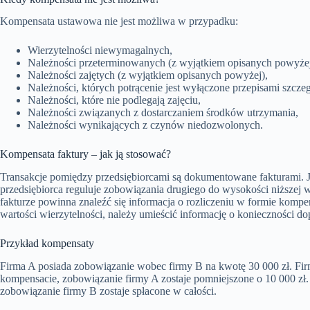
Kompensata ustawowa nie jest możliwa w przypadku:
Wierzytelności niewymagalnych,
Należności przeterminowanych (z wyjątkiem opisanych powyżej
Należności zajętych (z wyjątkiem opisanych powyżej),
Należności, których potrącenie jest wyłączone przepisami szcze
Należności, które nie podlegają zajęciu,
Należności związanych z dostarczaniem środków utrzymania,
Należności wynikających z czynów niedozwolonych.
Kompensata faktury – jak ją stosować?
Transakcje pomiędzy przedsiębiorcami są dokumentowane fakturami. Je
przedsiębiorca reguluje zobowiązania drugiego do wysokości niższej wi
fakturze powinna znaleźć się informacja o rozliczeniu w formie komp
wartości wierzytelności, należy umieścić informację o konieczności do
Przykład kompensaty
Firma A posiada zobowiązanie wobec firmy B na kwotę 30 000 zł. Fir
kompensacie, zobowiązanie firmy A zostaje pomniejszone o 10 000 zł. 
zobowiązanie firmy B zostaje spłacone w całości.