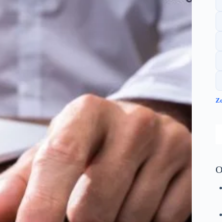
Zo
S
O