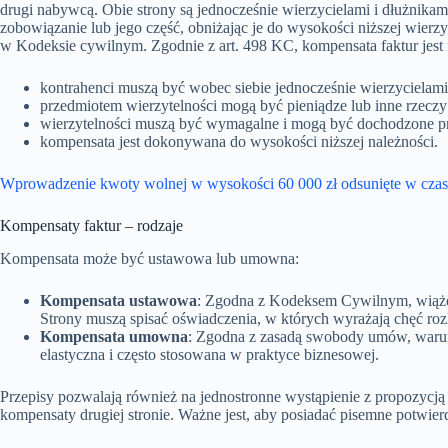
drugi nabywcą. Obie strony są jednocześnie wierzycielami i dłużnika
zobowiązanie lub jego część, obniżając je do wysokości niższej wierzy
w Kodeksie cywilnym. Zgodnie z art. 498 KC, kompensata faktur jest
kontrahenci muszą być wobec siebie jednocześnie wierzycielami
przedmiotem wierzytelności mogą być pieniądze lub inne rzeczy
wierzytelności muszą być wymagalne i mogą być dochodzone p
kompensata jest dokonywana do wysokości niższej należności.
Wprowadzenie kwoty wolnej w wysokości 60 000 zł odsunięte w czas
Kompensaty faktur – rodzaje
Kompensata może być ustawowa lub umowna:
Kompensata ustawowa
: Zgodna z Kodeksem Cywilnym, wiąże
Strony muszą spisać oświadczenia, w których wyrażają chęć r
Kompensata umowna
: Zgodna z zasadą swobody umów, warunk
elastyczna i często stosowana w praktyce biznesowej.
Przepisy pozwalają również na jednostronne wystąpienie z propozycją
kompensaty drugiej stronie. Ważne jest, aby posiadać pisemne potwie