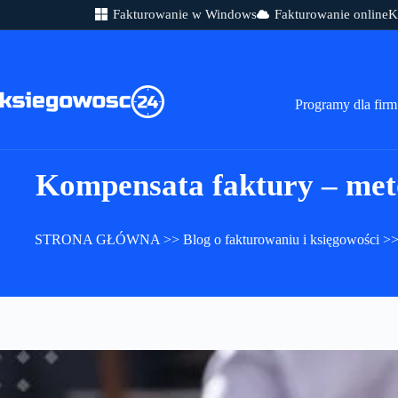
Fakturowanie w Windows
Fakturowanie online
K
Przejdź
do
treści
Programy dla firm
Kompensata faktury – meto
STRONA GŁÓWNA
>>
Blog o fakturowaniu i księgowości
>