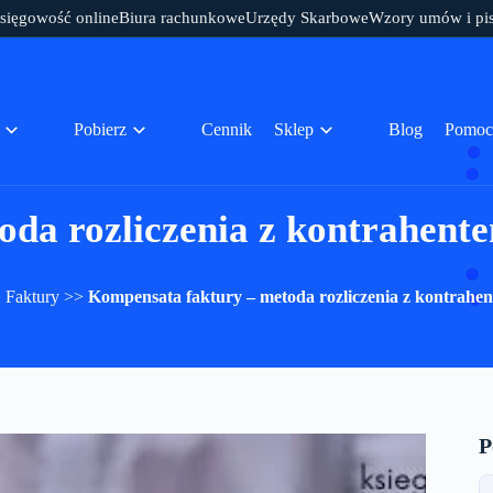
sięgowość online
Biura rachunkowe
Urzędy Skarbowe
Wzory umów i pi
Pobierz
Cennik
Sklep
Blog
Pomoc
da rozliczenia z kontrahent
>
Faktury
>>
Kompensata faktury – metoda rozliczenia z kontrahe
P