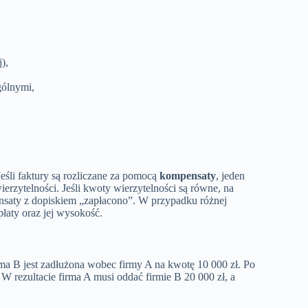
),
gólnymi,
śli faktury są rozliczane za pomocą
kompensaty
, jeden
erzytelności. Jeśli kwoty wierzytelności są równe, na
ensaty z dopiskiem „zapłacono”. W przypadku różnej
płaty oraz jej wysokość.
ma B jest zadłużona wobec firmy A na kwotę 10 000 zł. Po
W rezultacie firma A musi oddać firmie B 20 000 zł, a