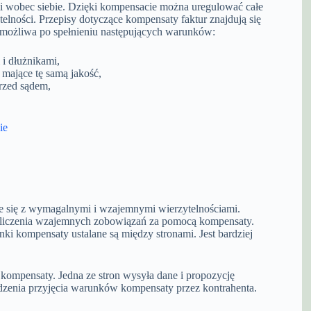
mi wobec siebie. Dzięki kompensacie można uregulować całe
telności. Przepisy dotyczące kompensaty faktur znajdują się
 możliwa po spełnieniu następujących warunków:
 i dłużnikami,
 mające tę samą jakość,
rzed sądem,
ie
 się z wymagalnymi i wzajemnymi wierzytelnościami.
ozliczenia wzajemnych zobowiązań za pomocą kompensaty.
i kompensaty ustalane są między stronami. Jest bardziej
 kompensaty. Jedna ze stron wysyła dane i propozycję
rdzenia przyjęcia warunków kompensaty przez kontrahenta.