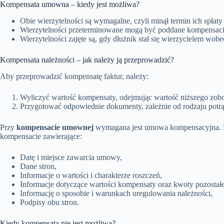
Kompensata umowna – kiedy jest możliwa?
Obie wierzytelności są wymagalne, czyli minął termin ich spłat
Wierzytelności przeterminowane mogą być poddane kompensaci
Wierzytelności zajęte są, gdy dłużnik stał się wierzycielem wob
Kompensata należności – jak należy ją przeprowadzić?
Aby przeprowadzić kompensatę faktur, należy:
Wyliczyć wartość kompensaty, odejmując wartość niższego zob
Przygotować odpowiednie dokumenty, zależnie od rodzaju potrą
Przy
kompensacie umownej
wymagana jest umowa kompensacyjna. P
kompensacie zawierające:
Datę i miejsce zawarcia umowy,
Dane stron,
Informacje o wartości i charakterze roszczeń,
Informacje dotyczące wartości kompensaty oraz kwoty pozostałej
Informację o sposobie i warunkach uregulowania należności,
Podpisy obu stron.
Kiedy kompensata nie jest możliwa?