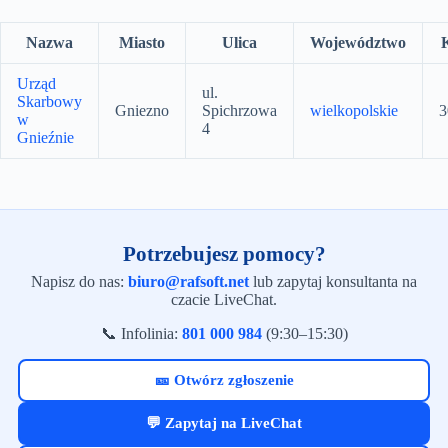
Nazwa
Miasto
Ulica
Województwo
Urząd
ul.
Skarbowy
Gniezno
Spichrzowa
wielkopolskie
3
w
4
Gnieźnie
Potrzebujesz pomocy?
Napisz do nas:
biuro@rafsoft.net
lub zapytaj konsultanta na
czacie LiveChat.
📞 Infolinia:
801 000 984
(9:30–15:30)
🎫 Otwórz zgłoszenie
💬 Zapytaj na LiveChat