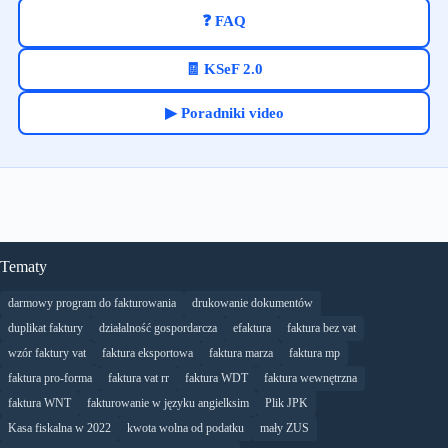
❓ FAQ
🧾 KSeF 2.0
▶ Poradniki video
Tematy
darmowy program do fakturowania
drukowanie dokumentów
duplikat faktury
działalność gospordarcza
efaktura
faktura bez vat
wzór faktury vat
faktura eksportowa
faktura marza
faktura mp
faktura pro-forma
faktura vat rr
faktura WDT
faktura wewnętrzna
faktura WNT
fakturowanie w języku angielksim
Plik JPK
Kasa fiskalna w 2022
kwota wolna od podatku
mały ZUS