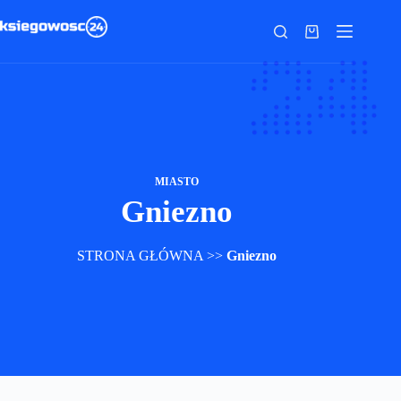
Przejdź
do
Koszyk
treści
MIASTO
Gniezno
STRONA GŁÓWNA
>>
Gniezno