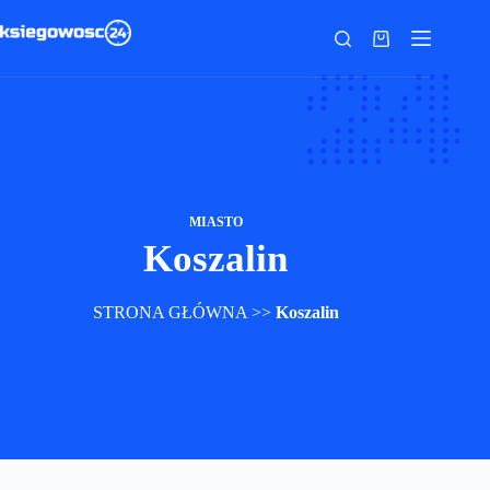
Przejdź
do
Koszyk
treści
MIASTO
Koszalin
STRONA GŁÓWNA
>>
Koszalin