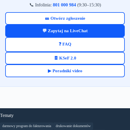
📞 Infolinia:
801 000 984
(9:30–15:30)
🎫 Otwórz zgłoszenie
💬 Zapytaj na LiveChat
❓ FAQ
🧾 KSeF 2.0
▶ Poradniki video
Tematy
darmowy program do fakturowania
drukowanie dokumentów