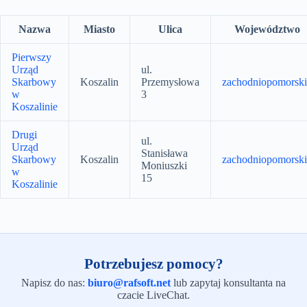
Nazwa
Miasto
Ulica
Województwo
Pierwszy
Urząd
ul.
Skarbowy
Koszalin
Przemysłowa
zachodniopomorski
w
3
Koszalinie
Drugi
ul.
Urząd
Stanisława
Skarbowy
Koszalin
zachodniopomorski
Moniuszki
w
15
Koszalinie
Potrzebujesz pomocy?
Napisz do nas:
biuro@rafsoft.net
lub zapytaj konsultanta na
czacie LiveChat.