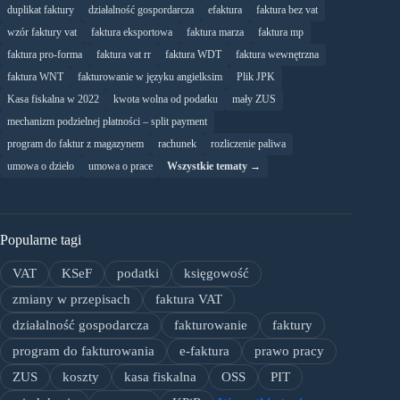
duplikat faktury
działalność gospordarcza
efaktura
faktura bez vat
wzór faktury vat
faktura eksportowa
faktura marza
faktura mp
faktura pro-forma
faktura vat rr
faktura WDT
faktura wewnętrzna
faktura WNT
fakturowanie w języku angielksim
Plik JPK
Kasa fiskalna w 2022
kwota wolna od podatku
mały ZUS
mechanizm podzielnej płatności – split payment
program do faktur z magazynem
rachunek
rozliczenie paliwa
umowa o dzieło
umowa o prace
Wszystkie tematy →
Popularne tagi
VAT
KSeF
podatki
księgowość
zmiany w przepisach
faktura VAT
działalność gospodarcza
fakturowanie
faktury
program do fakturowania
e-faktura
prawo pracy
ZUS
koszty
kasa fiskalna
OSS
PIT