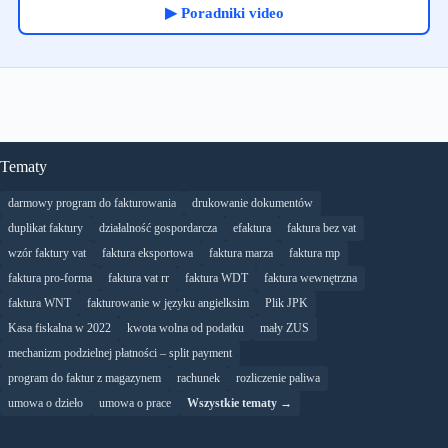
▶ Poradniki video
Tematy
darmowy program do fakturowania
drukowanie dokumentów
duplikat faktury
działalność gospordarcza
efaktura
faktura bez vat
wzór faktury vat
faktura eksportowa
faktura marza
faktura mp
faktura pro-forma
faktura vat rr
faktura WDT
faktura wewnętrzna
faktura WNT
fakturowanie w języku angielksim
Plik JPK
Kasa fiskalna w 2022
kwota wolna od podatku
mały ZUS
mechanizm podzielnej płatności – split payment
program do faktur z magazynem
rachunek
rozliczenie paliwa
umowa o dzieło
umowa o prace
Wszystkie tematy →