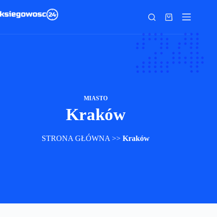
Przejdź
do
Koszyk
treści
MIASTO
Kraków
STRONA GŁÓWNA
>>
Kraków