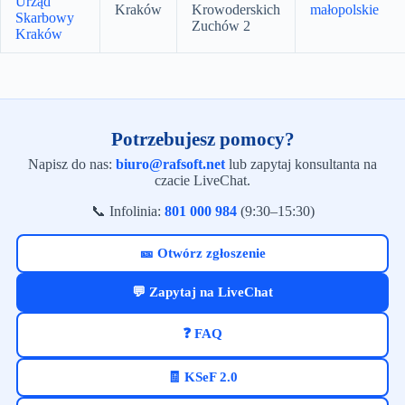
Urząd
Kraków
Krowoderskich
małopolskie
Skarbowy
Zuchów 2
Kraków
Potrzebujesz pomocy?
Napisz do nas:
biuro@rafsoft.net
lub zapytaj konsultanta na
czacie LiveChat.
📞 Infolinia:
801 000 984
(9:30–15:30)
🎫 Otwórz zgłoszenie
💬 Zapytaj na LiveChat
❓ FAQ
🧾 KSeF 2.0