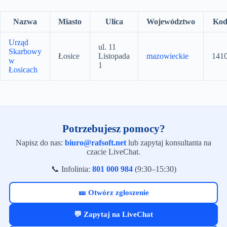
Nazwa
Miasto
Ulica
Województwo
Ko
Urząd
ul. 11
Skarbowy
Łosice
Listopada
mazowieckie
141
w
1
Łosicach
Potrzebujesz pomocy?
Napisz do nas:
biuro@rafsoft.net
lub zapytaj konsultanta na
czacie LiveChat.
📞 Infolinia:
801 000 984
(9:30–15:30)
🎫 Otwórz zgłoszenie
💬 Zapytaj na LiveChat