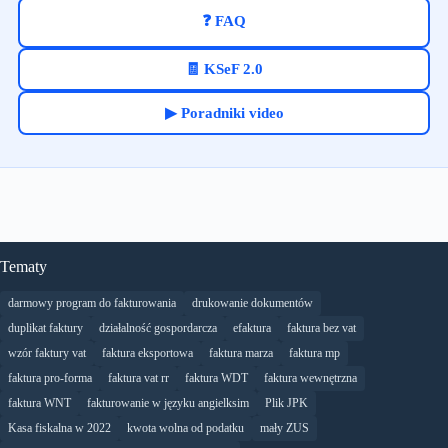
❓ FAQ
🧾 KSeF 2.0
▶ Poradniki video
Tematy
darmowy program do fakturowania
drukowanie dokumentów
duplikat faktury
działalność gospordarcza
efaktura
faktura bez vat
wzór faktury vat
faktura eksportowa
faktura marza
faktura mp
faktura pro-forma
faktura vat rr
faktura WDT
faktura wewnętrzna
faktura WNT
fakturowanie w języku angielksim
Plik JPK
Kasa fiskalna w 2022
kwota wolna od podatku
mały ZUS