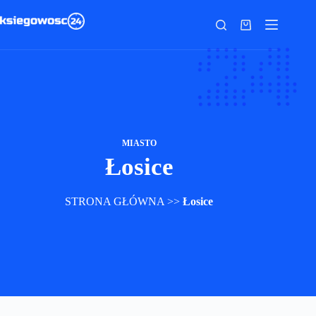
Przejdź
do
Koszyk
treści
MIASTO
Łosice
STRONA GŁÓWNA
>>
Łosice