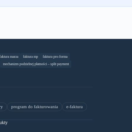
faktura marza
faktura mp
faktura pro-forma
mechanizm podzielnej płatności – split payment
ry
program do fakturowania
e-faktura
ukty