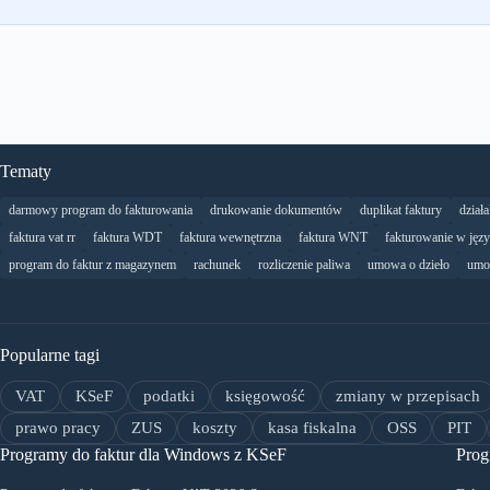
Tematy
darmowy program do fakturowania
drukowanie dokumentów
duplikat faktury
dział
faktura vat rr
faktura WDT
faktura wewnętrzna
faktura WNT
fakturowanie w jęz
program do faktur z magazynem
rachunek
rozliczenie paliwa
umowa o dzieło
umo
Popularne tagi
VAT
KSeF
podatki
księgowość
zmiany w przepisach
prawo pracy
ZUS
koszty
kasa fiskalna
OSS
PIT
Programy do faktur dla Windows z KSeF
Prog