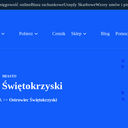
sięgowość online
Biura rachunkowe
Urzędy Skarbowe
Wzory umów i pi
Pobierz
Cennik
Sklep
Blog
Pomoc
MIASTO
 Świętokrzyski
A
>>
Ostrowiec Świętokrzyski