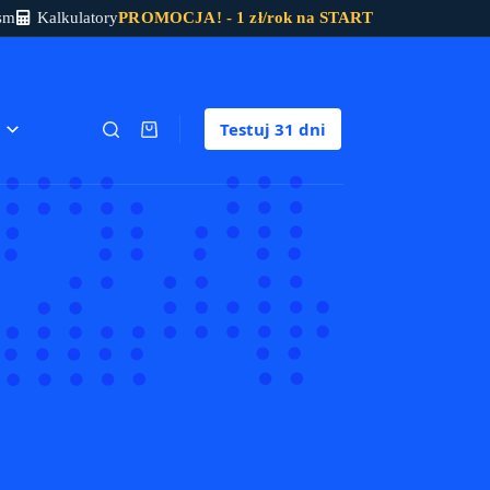
sm
Kalkulatory
PROMOCJA! - 1 zł/rok na START
Testuj
31 dni
Koszyk