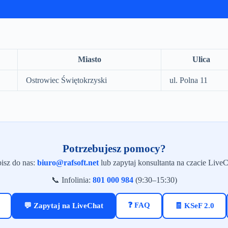
Miasto
Ulica
Ostrowiec Świętokrzyski
ul. Polna 11
Potrzebujesz pomocy?
isz do nas:
biuro@rafsoft.net
lub zapytaj konsultanta na czacie LiveC
📞 Infolinia:
801 000 984
(9:30–15:30)
❓ FAQ
💬 Zapytaj na LiveChat
🧾 KSeF 2.0