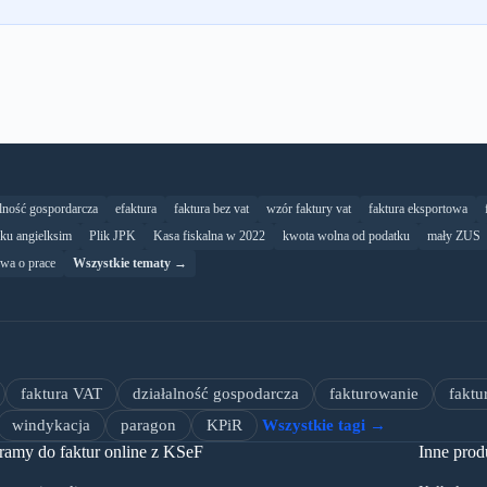
alność gospordarcza
efaktura
faktura bez vat
wzór faktury vat
faktura eksportowa
yku angielksim
Plik JPK
Kasa fiskalna w 2022
kwota wolna od podatku
mały ZUS
wa o prace
Wszystkie tematy →
faktura VAT
działalność gospodarcza
fakturowanie
faktu
windykacja
paragon
KPiR
Wszystkie tagi →
ramy do faktur online z KSeF
Inne prod