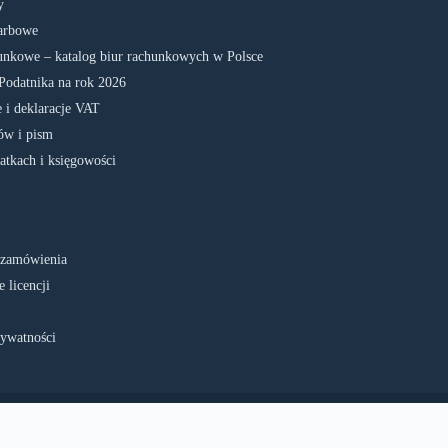
y
arbowe
unkowe – katalog biur rachunkowych w Polsce
Podatnika na rok 2026
 i deklaracje VAT
w i pism
atkach i księgowości
 zamówienia
 licencji
rywatności