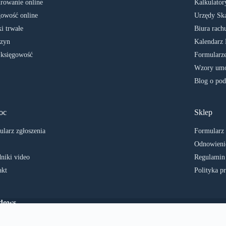
rowanie online
Kalkulator
owość online
Urzędy Sk
i trwałe
Biura rach
zyn
Kalendarz 
 księgowość
Formularze
Wzory umó
Blog o pod
oc
Sklep
larz zgłoszenia
Formularz
Odnowienie
niki video
Regulamin
akt
Polityka p
ndows