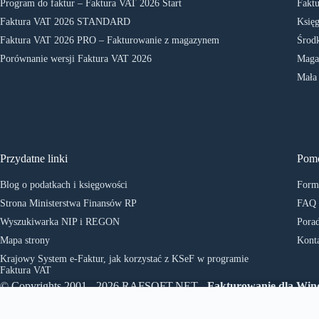
Program do faktur – Faktura VAT 2026 Start
Faktu
Faktura VAT 2026 STANDARD
Księg
Faktura VAT 2026 PRO – Fakturowanie z magazynem
Środk
Porównanie wersji Faktura VAT 2026
Maga
Mała
Przydatne linki
Pom
Blog o podatkach i księgowości
Formu
Strona Ministerstwa Finansów RP
FAQ
Wyszukiwarka NIP i REGON
Porad
Mapa strony
Kont
Krajowy System e-Faktur, jak korzystać z KSeF w programie
Faktura VAT
© Copyrights 2001 - 2026 RAFSOFT.NET -
Fakturowanie dla Wi
- Program do faktur
. All rights reserved.