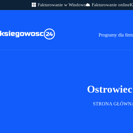
Fakturowanie w Windows
Fakturowanie online
K
Przejdź
do
treści
Programy dla firm
Ostrowiec
STRONA GŁÓWN