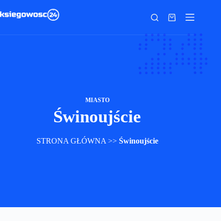
Przejdź
do
Koszyk
treści
MIASTO
Świnoujście
STRONA GŁÓWNA
>>
Świnoujście