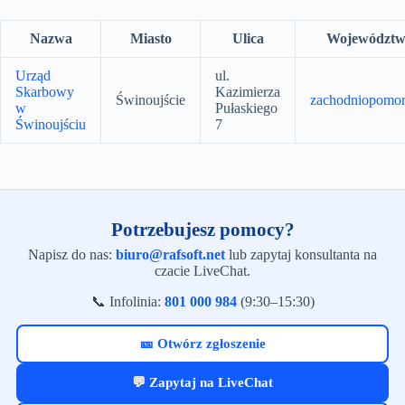
Nazwa
Miasto
Ulica
Województw
Urząd
ul.
Skarbowy
Kazimierza
Świnoujście
zachodniopomor
w
Pułaskiego
Świnoujściu
7
Potrzebujesz pomocy?
Napisz do nas:
biuro@rafsoft.net
lub zapytaj konsultanta na
czacie LiveChat.
📞 Infolinia:
801 000 984
(9:30–15:30)
🎫 Otwórz zgłoszenie
💬 Zapytaj na LiveChat