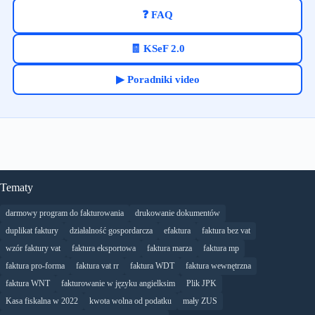
❓ FAQ
🧾 KSeF 2.0
▶ Poradniki video
Tematy
darmowy program do fakturowania
drukowanie dokumentów
duplikat faktury
działalność gospordarcza
efaktura
faktura bez vat
wzór faktury vat
faktura eksportowa
faktura marza
faktura mp
faktura pro-forma
faktura vat rr
faktura WDT
faktura wewnętrzna
faktura WNT
fakturowanie w języku angielksim
Plik JPK
Kasa fiskalna w 2022
kwota wolna od podatku
mały ZUS