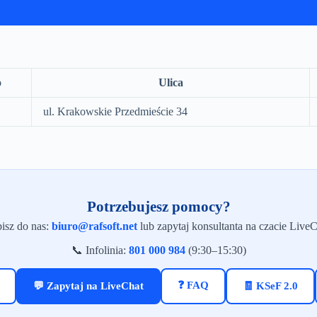
o
Ulica
ul. Krakowskie Przedmieście 34
Potrzebujesz pomocy?
isz do nas:
biuro@rafsoft.net
lub zapytaj konsultanta na czacie LiveC
📞 Infolinia:
801 000 984
(9:30–15:30)
❓ FAQ
💬 Zapytaj na LiveChat
🧾 KSeF 2.0