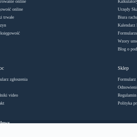
rowanie online
Kalkulator
owość online
Urzędy Sk
i trwałe
Biura rach
zyn
Kalendarz 
 księgowość
Formularze
Wzory umó
Blog o pod
oc
Sklep
larz zgłoszenia
Formularz
Odnowienie
niki video
Regulamin
akt
Polityka p
ndows