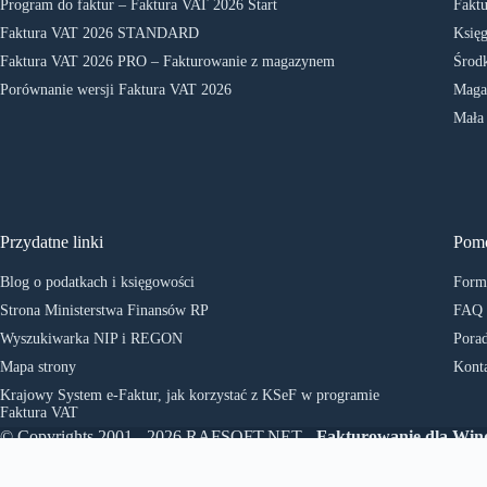
Program do faktur – Faktura VAT 2026 Start
Faktu
Faktura VAT 2026 STANDARD
Księg
Faktura VAT 2026 PRO – Fakturowanie z magazynem
Środk
Porównanie wersji Faktura VAT 2026
Maga
Mała
Przydatne linki
Pom
Blog o podatkach i księgowości
Formu
Strona Ministerstwa Finansów RP
FAQ
Wyszukiwarka NIP i REGON
Porad
Mapa strony
Kont
Krajowy System e-Faktur, jak korzystać z KSeF w programie
Faktura VAT
© Copyrights 2001 - 2026 RAFSOFT.NET -
Fakturowanie dla Wi
- Program do faktur
. All rights reserved.