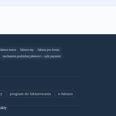
faktura marza
faktura mp
faktura pro-forma
mechanizm podzielnej płatności – split payment
ry
program do fakturowania
e-faktura
ukty