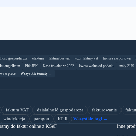
alność gospordarcza
efaktura
faktura bez vat
wzór faktury vat
faktura eksportowa
yku angielksim
Plik JPK
Kasa fiskalna w 2022
kwota wolna od podatku
mały ZUS
wa o prace
Wszystkie tematy →
faktura VAT
działalność gospodarcza
fakturowanie
faktu
windykacja
paragon
KPiR
Wszystkie tagi →
ramy do faktur online z KSeF
Inne prod