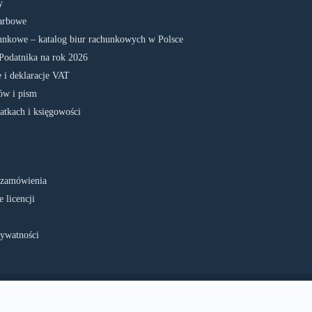
y
arbowe
unkowe – katalog biur rachunkowych w Polsce
Podatnika na rok 2026
 i deklaracje VAT
w i pism
atkach i księgowości
 zamówienia
 licencji
rywatności