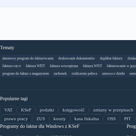
Tematy
darmowy program do fakturowania
drukowanie dokumentów
duplikat faktury
dział
faktura vat rr
faktura WDT
faktura wewnętrzna
faktura WNT
fakturowanie w jęz
program do faktur z magazynem
rachunek
rozliczenie paliwa
umowa o dzieło
umo
Popularne tagi
VAT
KSeF
podatki
księgowość
zmiany w przepisach
prawo pracy
ZUS
koszty
kasa fiskalna
OSS
PIT
Programy do faktur dla Windows z KSeF
Prog