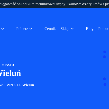
sięgowość online
Biura rachunkowe
Urzędy Skarbowe
Wzory umów i pi
Pobierz
Cennik
Sklep
Blog
Pomoc
MIASTO
ieluń
GŁÓWNA
>>
Wieluń