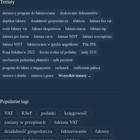
Tematy
darmowy program do fakturowania
drukowanie dokumentów
duplikat faktury
działalność gospordarcza
efaktura
faktura bez vat
wzór faktury vat
faktura eksportowa
faktura marza
faktura mp
faktura pro-forma
faktura vat rr
faktura WDT
faktura wewnętrzna
faktura WNT
fakturowanie w języku angielksim
Plik JPK
Kasa fiskalna w 2022
kwota wolna od podatku
mały ZUS
mechanizm podzielnej płatności – split payment
program do faktur z magazynem
rachunek
rozliczenie paliwa
umowa o dzieło
umowa o prace
Wszystkie tematy →
Popularne tagi
VAT
KSeF
podatki
księgowość
zmiany w przepisach
faktura VAT
działalność gospodarcza
fakturowanie
faktury