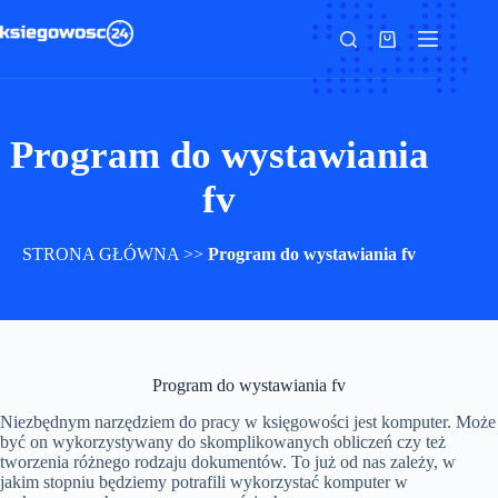
Przejdź
do
Koszyk
treści
Program do wystawiania
fv
STRONA GŁÓWNA
>>
Program do wystawiania fv
Program do wystawiania fv
Niezbędnym narzędziem do pracy w księgowości jest komputer. Może
być on wykorzystywany do skomplikowanych obliczeń czy też
tworzenia różnego rodzaju dokumentów. To już od nas zależy, w
jakim stopniu będziemy potrafili wykorzystać komputer w