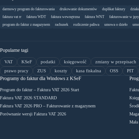
darmowy program do fakturowania
drukowanie dokumentów
duplikat faktury
dział
faktura vat rr
faktura WDT
faktura wewnętrzna
faktura WNT
fakturowanie w jęz
program do faktur z magazynem
rachunek
rozliczenie paliwa
umowa o dzieło
umo
Popularne tagi
VAT
KSeF
podatki
księgowość
zmiany w przepisach
prawo pracy
ZUS
koszty
kasa fiskalna
OSS
PIT
Programy do faktur dla Windows z KSeF
Prog
Program do faktur – Faktura VAT 2026 Start
Faktu
Faktura VAT 2026 STANDARD
Księg
Faktura VAT 2026 PRO – Fakturowanie z magazynem
Środk
Porównanie wersji Faktura VAT 2026
Maga
Mała