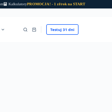
sm
Kalkulatory
PROMOCJA! - 1 zł/rok na START
Testuj
31 dni
Koszyk