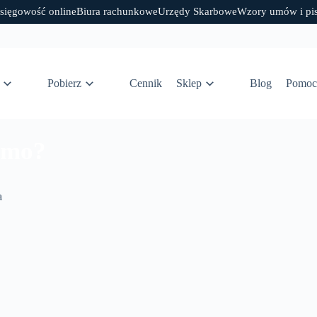
sięgowość online
Biura rachunkowe
Urzędy Skarbowe
Wzory umów i pi
Pobierz
Cennik
Sklep
Blog
Pomoc
emo?
a