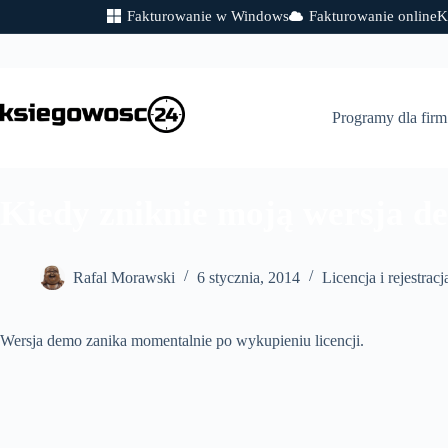
Fakturowanie w Windows
Fakturowanie online
K
Przejdź
do
treści
Programy dla firm
Kiedy zniknie moją wersja d
Rafal Morawski
6 stycznia, 2014
Licencja i rejestracj
Wersja demo zanika momentalnie po wykupieniu licencji.