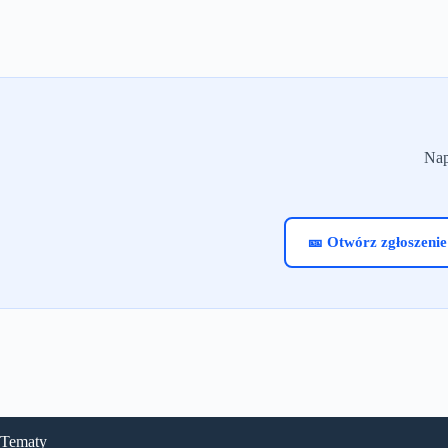
Nap
🎫 Otwórz zgłoszenie
Tematy