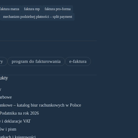
faktura marza
faktura mp
faktura pro-forma
mechanizm podzielnej płatności – split payment
ry
program do fakturowania
e-faktura
ukty
y
arbowe
unkowe – katalog biur rachunkowych w Polsce
Podatnika na rok 2026
 i deklaracje VAT
w i pism
atkach i księgowości