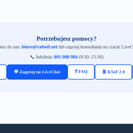
Potrzebujesz pomocy?
isz do nas:
biuro@rafsoft.net
lub zapytaj konsultanta na czacie LiveC
📞 Infolinia:
801 000 984
(9:30–15:30)
❓ FAQ
💬 Zapytaj na LiveChat
🧾 KSeF 2.0