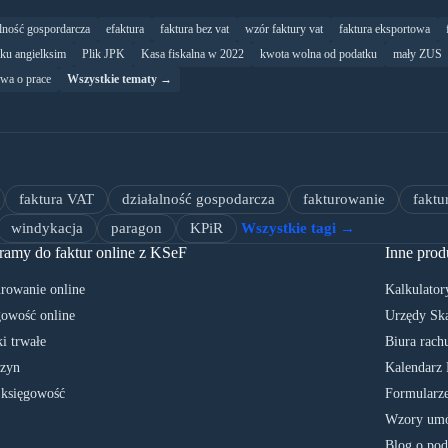
alność gospordarcza
efaktura
faktura bez vat
wzór faktury vat
faktura eksportowa
yku angielksim
Plik JPK
Kasa fiskalna w 2022
kwota wolna od podatku
mały ZUS
wa o prace
Wszystkie tematy →
faktura VAT
działalność gospodarcza
fakturowanie
faktu
windykacja
paragon
KPiR
Wszystkie tagi →
ramy do faktur online z KSeF
Inne prod
rowanie online
Kalkulator
owość online
Urzędy Sk
i trwałe
Biura rach
zyn
Kalendarz 
 księgowość
Formularze
Wzory umó
Blog o pod