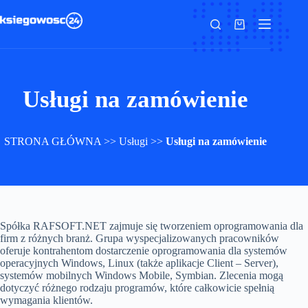
Przejdź
do
Koszyk
treści
Usługi na zamówienie
STRONA GŁÓWNA
>>
Usługi
>>
Usługi na zamówienie
Spółka RAFSOFT.NET zajmuje się tworzeniem oprogramowania dla
firm z różnych branż. Grupa wyspecjalizowanych pracowników
oferuje kontrahentom dostarczenie oprogramowania dla systemów
operacyjnych Windows, Linux (także aplikacje Client – Server),
systemów mobilnych Windows Mobile, Symbian. Zlecenia mogą
dotyczyć różnego rodzaju programów, które całkowicie spełnią
wymagania klientów.