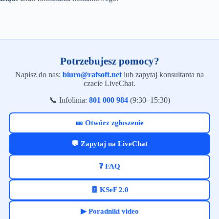
Potrzebujesz pomocy?
Napisz do nas:
biuro@rafsoft.net
lub zapytaj konsultanta na
czacie LiveChat.
📞 Infolinia:
801 000 984
(9:30–15:30)
🎫 Otwórz zgłoszenie
💬 Zapytaj na LiveChat
❓ FAQ
🧾 KSeF 2.0
▶ Poradniki video