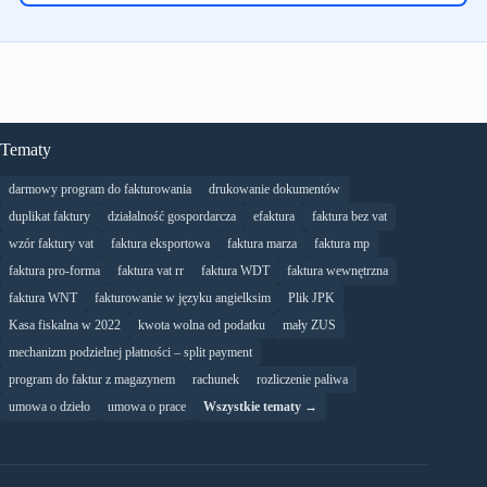
Tematy
darmowy program do fakturowania
drukowanie dokumentów
duplikat faktury
działalność gospordarcza
efaktura
faktura bez vat
wzór faktury vat
faktura eksportowa
faktura marza
faktura mp
faktura pro-forma
faktura vat rr
faktura WDT
faktura wewnętrzna
faktura WNT
fakturowanie w języku angielksim
Plik JPK
Kasa fiskalna w 2022
kwota wolna od podatku
mały ZUS
mechanizm podzielnej płatności – split payment
program do faktur z magazynem
rachunek
rozliczenie paliwa
umowa o dzieło
umowa o prace
Wszystkie tematy →