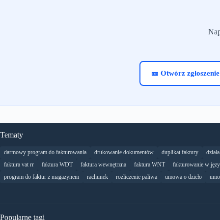
Nap
🎫 Otwórz zgłoszenie
Tematy
darmowy program do fakturowania
drukowanie dokumentów
duplikat faktury
dział
faktura vat rr
faktura WDT
faktura wewnętrzna
faktura WNT
fakturowanie w jęz
program do faktur z magazynem
rachunek
rozliczenie paliwa
umowa o dzieło
umo
Popularne tagi