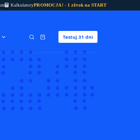
sm
Kalkulatory
PROMOCJA! - 1 zł/rok na START
Testuj
31 dni
Koszyk