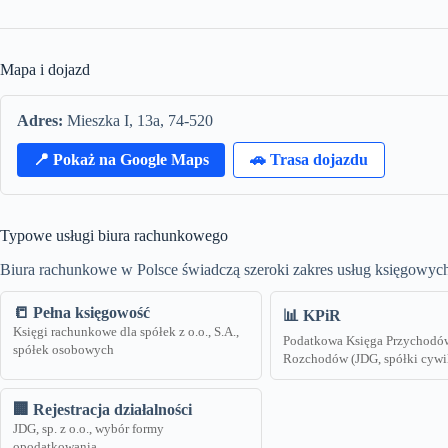
Mapa i dojazd
Adres:
Mieszka I, 13a, 74-520
📍 Pokaż na Google Maps
🚗 Trasa dojazdu
Typowe usługi biura rachunkowego
Biura rachunkowe w Polsce świadczą szeroki zakres usług księgowych
📒 Pełna księgowość
📊 KPiR
Księgi rachunkowe dla spółek z o.o., S.A.,
Podatkowa Księga Przychodó
spółek osobowych
Rozchodów (JDG, spółki cywi
🏢 Rejestracja działalności
JDG, sp. z o.o., wybór formy
opodatkowania