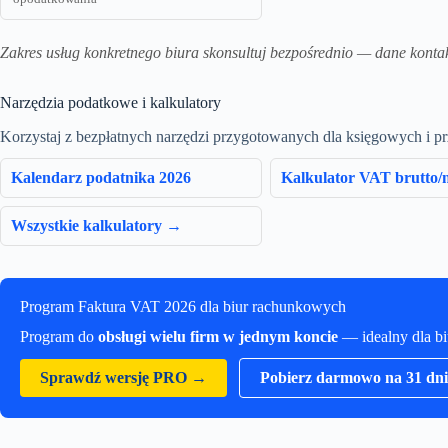
Zakres usług konkretnego biura skonsultuj bezpośrednio — dane konta
Narzędzia podatkowe i kalkulatory
Korzystaj z bezpłatnych narzędzi przygotowanych dla księgowych i p
Kalendarz podatnika 2026
Kalkulator VAT brutto/n
Wszystkie kalkulatory →
Program Faktura VAT 2026 dla biur rachunkowych
Program do
obsługi wielu firm w jednym koncie
— idealny dla b
Sprawdź wersję PRO →
Pobierz darmowo na 31 dni