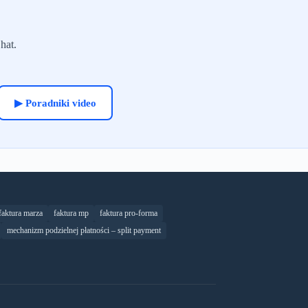
hat.
▶ Poradniki video
faktura marza
faktura mp
faktura pro-forma
mechanizm podzielnej płatności – split payment