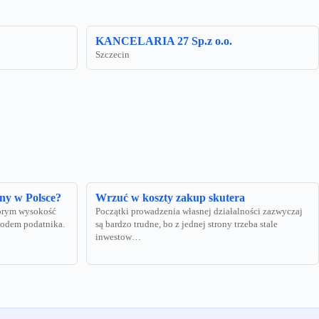
KANCELARIA 27 Sp.z o.o.
Szczecin
ny w Polsce?
Wrzuć w koszty zakup skutera
tórym wysokość
Początki prowadzenia własnej działalności zazwyczaj
hodem podatnika.
są bardzo trudne, bo z jednej strony trzeba stale
inwestow…