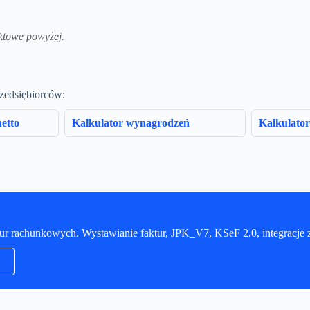
ktowe powyżej.
rzedsiębiorców:
etto
Kalkulator wynagrodzeń
Kalkulator
iur rachunkowych. Wystawianie faktur, JPK_V7, KSeF 2.0, integracj