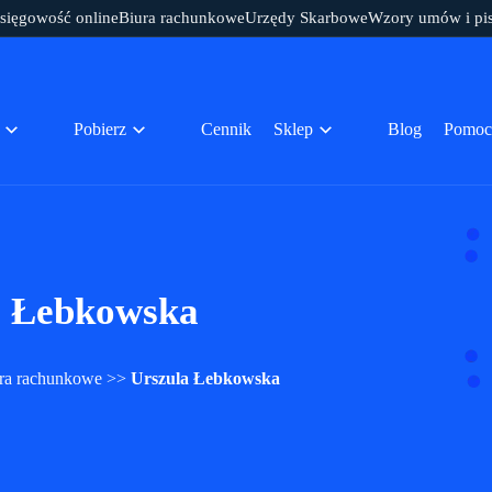
sięgowość online
Biura rachunkowe
Urzędy Skarbowe
Wzory umów i pi
Pobierz
Cennik
Sklep
Blog
Pomoc
a Łebkowska
ra rachunkowe
>>
Urszula Łebkowska