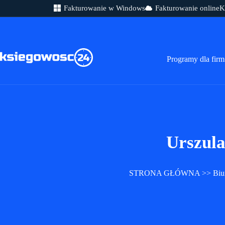
Fakturowanie w Windows
Fakturowanie online
K
Przejdź
do
treści
Programy dla firm
Urszul
STRONA GŁÓWNA
>>
Biu