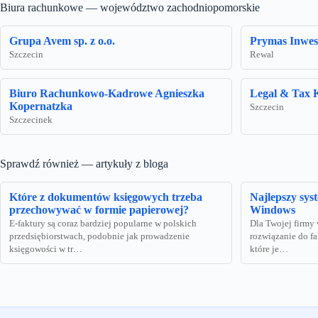
Biura rachunkowe — województwo zachodniopomorskie
Grupa Avem sp. z o.o.
Prymas Inwesty
Szczecin
Rewal
Biuro Rachunkowo-Kadrowe Agnieszka
Legal & Tax 
Kopernatzka
Szczecin
Szczecinek
Sprawdź również — artykuły z bloga
Które z dokumentów księgowych trzeba
Najlepszy sys
przechowywać w formie papierowej?
Windows
E-faktury są coraz bardziej popularne w polskich
Dla Twojej firmy
przedsiębiorstwach, podobnie jak prowadzenie
rozwiązanie do fa
księgowości w tr…
które je…