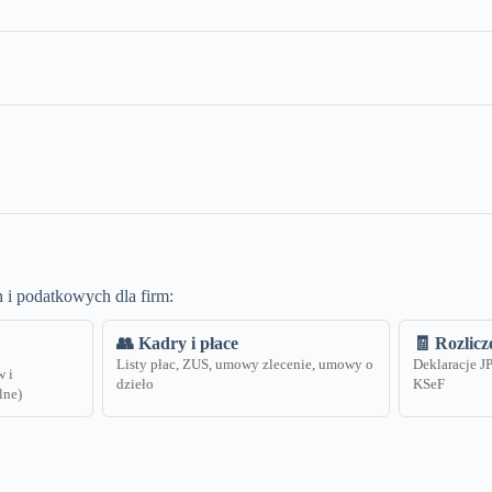
 i podatkowych dla firm:
👥 Kadry i płace
🧾 Rozlic
Listy płac, ZUS, umowy zlecenie, umowy o
Deklaracje 
w i
dzieło
KSeF
lne)