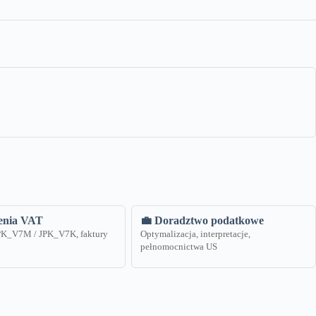
zenia VAT
💼 Doradztwo podatkowe
JPK_V7M / JPK_V7K, faktury
Optymalizacja, interpretacje,
pełnomocnictwa US