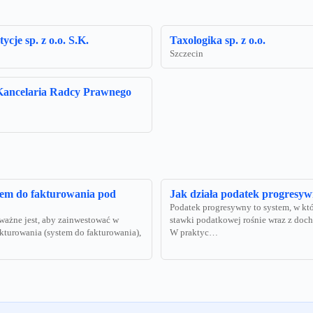
cje sp. z o.o. S.K.
Taxologika sp. z o.o.
Szczecin
Kancelaria Radcy Prawnego
tem do fakturowania pod
Jak działa podatek progresyw
Podatek progresywny to system, w k
 ważne jest, aby zainwestować w
stawki podatkowej rośnie wraz z doc
kturowania (system do fakturowania),
W praktyc…