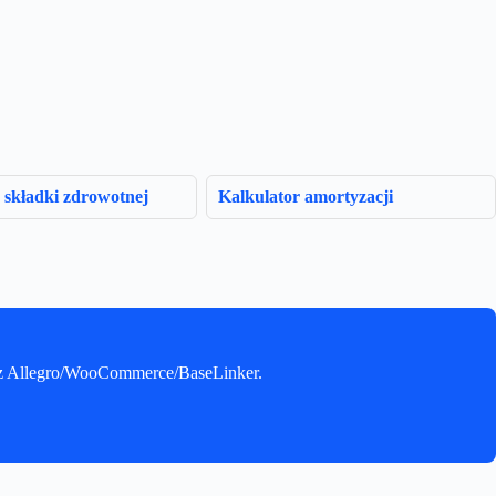
 składki zdrowotnej
Kalkulator amortyzacji
e z Allegro/WooCommerce/BaseLinker.