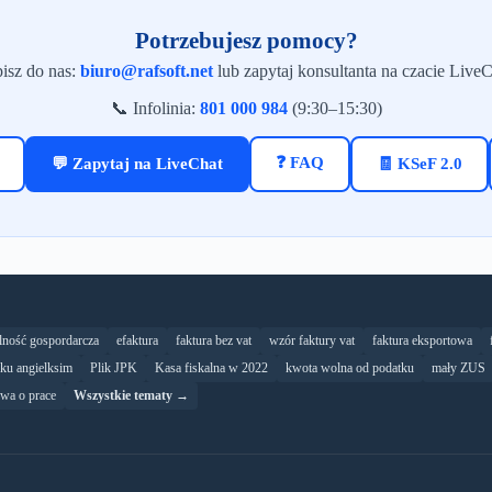
Potrzebujesz pomocy?
isz do nas:
biuro@rafsoft.net
lub zapytaj konsultanta na czacie LiveC
📞 Infolinia:
801 000 984
(9:30–15:30)
❓ FAQ
💬 Zapytaj na LiveChat
🧾 KSeF 2.0
alność gospordarcza
efaktura
faktura bez vat
wzór faktury vat
faktura eksportowa
yku angielksim
Plik JPK
Kasa fiskalna w 2022
kwota wolna od podatku
mały ZUS
wa o prace
Wszystkie tematy →