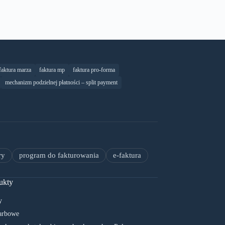
faktura marza
faktura mp
faktura pro-forma
mechanizm podzielnej płatności – split payment
ry
program do fakturowania
e-faktura
ukty
y
arbowe