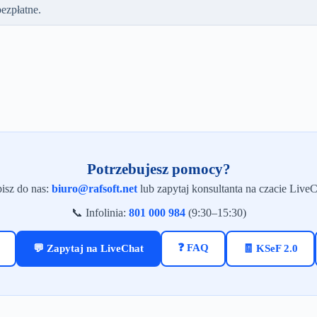
ezpłatne.
Potrzebujesz pomocy?
isz do nas:
biuro@rafsoft.net
lub zapytaj konsultanta na czacie LiveC
📞 Infolinia:
801 000 984
(9:30–15:30)
❓ FAQ
💬 Zapytaj na LiveChat
🧾 KSeF 2.0