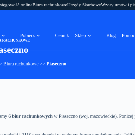
sięgowość online
Biura rachunkowe
Urzędy Skarbowe
Wzory umów i pi
Pobierz
Cennik
Sklep
Blog
Pomoc
A RACHUNKOWE
aseczno
>
Biura rachunkowe
>>
Piaseczno
mamy
6 biur rachunkowych
w Piaseczno (woj. mazowieckie). Poniżej 
 podatki i ZUS oraz doradzi w wyborze formy opodatkowania. Jeśli w