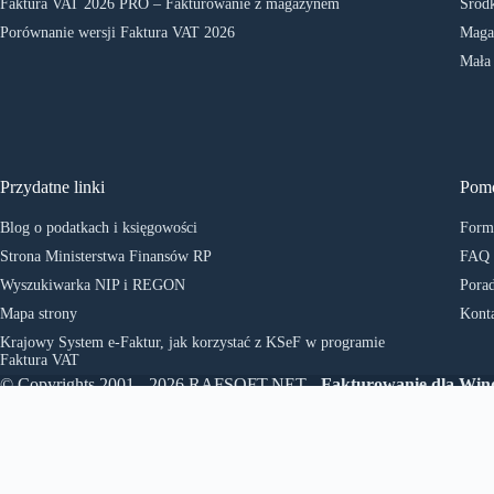
Faktura VAT 2026 PRO – Fakturowanie z magazynem
Środk
Porównanie wersji Faktura VAT 2026
Maga
Mała
Przydatne linki
Pom
Blog o podatkach i księgowości
Formu
Strona Ministerstwa Finansów RP
FAQ
Wyszukiwarka NIP i REGON
Porad
Mapa strony
Kont
Krajowy System e-Faktur, jak korzystać z KSeF w programie
Faktura VAT
© Copyrights 2001 - 2026 RAFSOFT.NET -
Fakturowanie dla Wi
- Program do faktur
. All rights reserved.