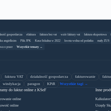
alność gospordarcza
efaktura
faktura bez vat
wzór faktury vat
faktura eksportowa
yku angielksim
Plik JPK
Kasa fiskalna w 2022
kwota wolna od podatku
mały ZUS
wa o prace
Wszystkie tematy →
faktura VAT
działalność gospodarcza
fakturowanie
faktu
windykacja
paragon
KPiR
Wszystkie tagi →
ramy do faktur online z KSeF
Inne prod
rowanie online
Kalkulator
owość online
Urzędy Sk