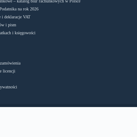
unkowe – katalog biur rachunkowych w Polsce
Podatnika na rok 2026
 i deklaracje VAT
w i pism
atkach i księgowości
 zamówienia
 licencji
rywatności