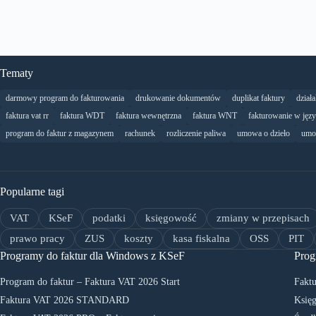
Tematy
darmowy program do fakturowania
drukowanie dokumentów
duplikat faktury
dział
faktura vat rr
faktura WDT
faktura wewnętrzna
faktura WNT
fakturowanie w jęz
program do faktur z magazynem
rachunek
rozliczenie paliwa
umowa o dzieło
umo
Popularne tagi
VAT
KSeF
podatki
księgowość
zmiany w przepisach
prawo pracy
ZUS
koszty
kasa fiskalna
OSS
PIT
Programy do faktur dla Windows z KSeF
Prog
Program do faktur – Faktura VAT 2026 Start
Faktu
Faktura VAT 2026 STANDARD
Księg