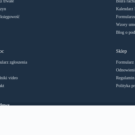
i trwałe
Biura rach
zyn
Kalendarz 
 księgowość
Formularze
Wzory umó
Blog o pod
oc
Sklep
larz zgłoszenia
Formularz
Odnowienie
niki video
Regulamin
akt
Polityka p
ndows
Polski