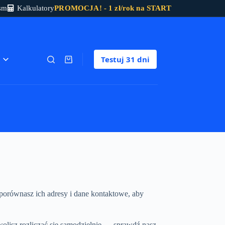
sm
Kalkulatory
PROMOCJA! - 1 zł/rok na START
Testuj
31 dni
Koszyk
porównasz ich adresy i dane kontaktowe, aby
olisz rozliczać się samodzielnie — sprawdź nasz