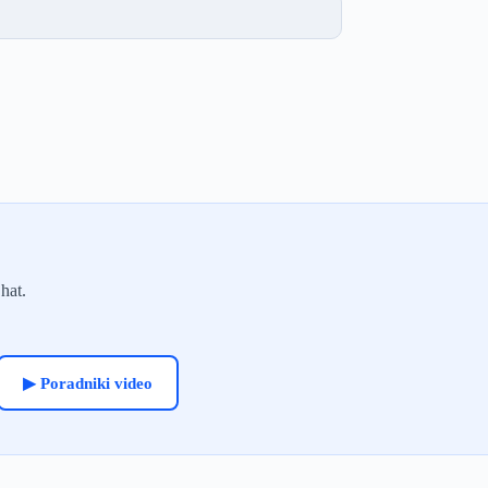
hat.
▶ Poradniki video