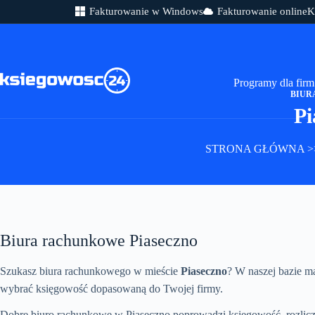
Fakturowanie w Windows
Fakturowanie online
K
Przejdź
do
treści
Programy dla firm
BIUR
Pi
STRONA GŁÓWNA
>
Biura rachunkowe Piaseczno
Szukasz biura rachunkowego w mieście
Piaseczno
? W naszej bazie 
wybrać księgowość dopasowaną do Twojej firmy.
Dobre biuro rachunkowe w Piaseczno poprowadzi księgowość, rozliczy