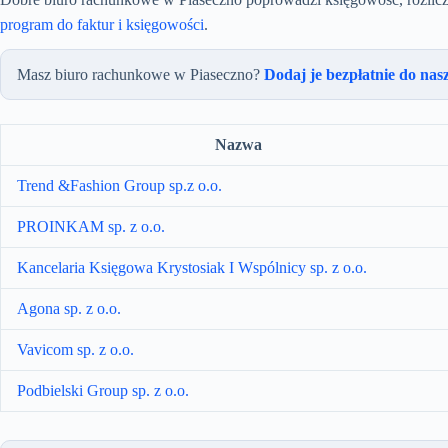
program do faktur i księgowości
.
Masz biuro rachunkowe w Piaseczno?
Dodaj je bezpłatnie do nas
Nazwa
Trend &Fashion Group sp.z o.o.
PROINKAM sp. z o.o.
Kancelaria Księgowa Krystosiak I Wspólnicy sp. z o.o.
Agona sp. z o.o.
Vavicom sp. z o.o.
Podbielski Group sp. z o.o.