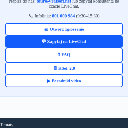
Napisz do nas:
biuro@rafsoft.net
lub zapytaj konsultanta na
czacie LiveChat.
📞 Infolinia:
801 000 984
(9:30–15:30)
🎫 Otwórz zgłoszenie
💬 Zapytaj na LiveChat
❓ FAQ
🧾 KSeF 2.0
▶ Poradniki video
Tematy