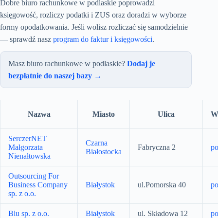
Dobre biuro rachunkowe w podlaskie poprowadzi
księgowość, rozliczy podatki i ZUS oraz doradzi w wyborze
formy opodatkowania. Jeśli wolisz rozliczać się samodzielnie
— sprawdź nasz
program do faktur i księgowości
.
Masz biuro rachunkowe w podlaskie?
Dodaj je
bezpłatnie do naszej bazy →
Nazwa
Miasto
Ulica
W
SerczerNET
Czarna
Małgorzata
Fabryczna 2
po
Białostocka
Nienałtowska
Outsourcing For
Business Company
Białystok
ul.Pomorska 40
po
sp. z o.o.
Blu sp. z o.o.
Białystok
ul. Składowa 12
po