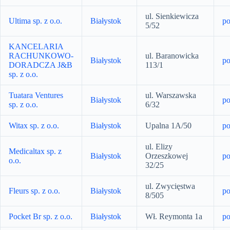
ul. Sienkiewicza
Ultima sp. z o.o.
Białystok
po
5/52
KANCELARIA
RACHUNKOWO-
ul. Baranowicka
Białystok
po
DORADCZA J&B
113/1
sp. z o.o.
Tuatara Ventures
ul. Warszawska
Białystok
po
sp. z o.o.
6/32
Witax sp. z o.o.
Białystok
Upalna 1A/50
po
ul. Elizy
Medicaltax sp. z
Białystok
Orzeszkowej
po
o.o.
32/25
ul. Zwycięstwa
Fleurs sp. z o.o.
Białystok
po
8/505
Pocket Br sp. z o.o.
Białystok
Wł. Reymonta 1a
po