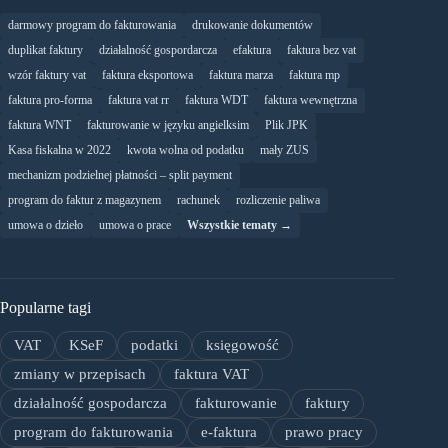
darmowy program do fakturowania
drukowanie dokumentów
duplikat faktury
działalność gospordarcza
efaktura
faktura bez vat
wzór faktury vat
faktura eksportowa
faktura marza
faktura mp
faktura pro-forma
faktura vat rr
faktura WDT
faktura wewnętrzna
faktura WNT
fakturowanie w języku angielksim
Plik JPK
Kasa fiskalna w 2022
kwota wolna od podatku
mały ZUS
mechanizm podzielnej płatności – split payment
program do faktur z magazynem
rachunek
rozliczenie paliwa
umowa o dzieło
umowa o prace
Wszystkie tematy →
Popularne tagi
VAT
KSeF
podatki
księgowość
zmiany w przepisach
faktura VAT
działalność gospodarcza
fakturowanie
faktury
program do fakturowania
e-faktura
prawo pracy