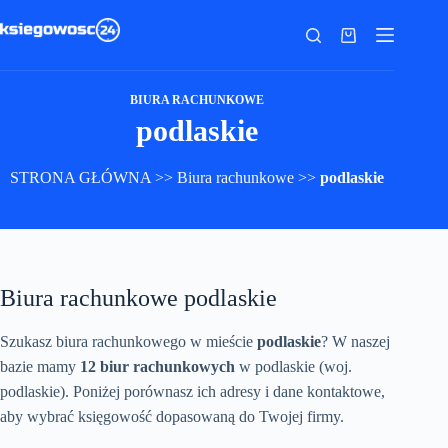
Przejdź
do
Koszyk
treści
BIURA RACHUNKOWE
podlaskie
STRONA GŁÓWNA
>>
Biura rachunkowe
>>
podlaskie
Biura rachunkowe podlaskie
Szukasz biura rachunkowego w mieście
podlaskie
? W naszej
bazie mamy
12 biur rachunkowych
w podlaskie (woj.
podlaskie). Poniżej porównasz ich adresy i dane kontaktowe,
aby wybrać księgowość dopasowaną do Twojej firmy.