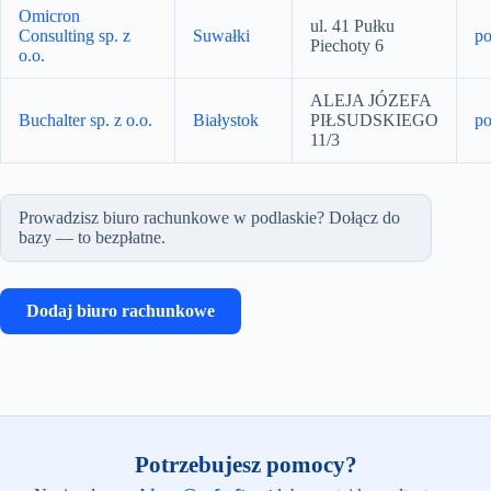
Omicron
ul. 41 Pułku
Consulting sp. z
Suwałki
po
Piechoty 6
o.o.
ALEJA JÓZEFA
Buchalter sp. z o.o.
Białystok
PIŁSUDSKIEGO
po
11/3
Prowadzisz biuro rachunkowe w podlaskie? Dołącz do
bazy — to bezpłatne.
Dodaj biuro rachunkowe
Potrzebujesz pomocy?