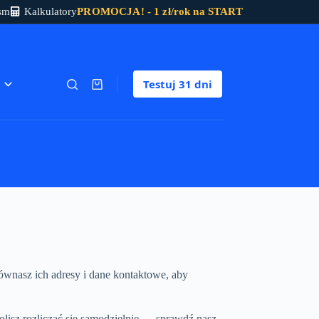
sm
Kalkulatory
PROMOCJA! - 1 zł/rok na START
Testuj
31 dni
Koszyk
ównasz ich adresy i dane kontaktowe, aby
lisz rozliczać się samodzielnie — sprawdź nasz