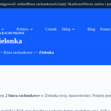
sięgowość online
Biura rachunkowe
Urzędy Skarbowe
Wzory umów i pi
Pobierz
Cennik
Sklep
Blog
Pomoc
A RACHUNKOWE
ielonka
>>
Biura rachunkowe
>>
Zielonka
mamy
2 biura rachunkowe
w Zielonka (woj. mazowieckie). Poniżej por
podatki i ZUS oraz doradzi w wyborze formy opodatkowania. Jeśli wo