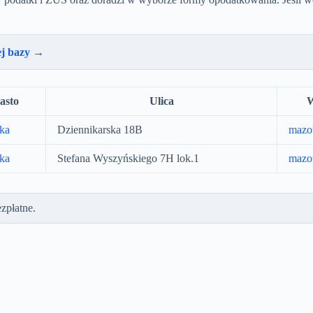
ej bazy →
asto
Ulica
W
ka
Dziennikarska 18B
mazo
ka
Stefana Wyszyńskiego 7H lok.1
mazo
zpłatne.