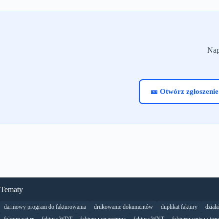
Nap
🎫 Otwórz zgłoszenie
Tematy
darmowy program do fakturowania
drukowanie dokumentów
duplikat faktury
dział