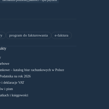
mechanizm podzielnej płatności – split payment
ry
program do fakturowania
e-faktura
ukty
y
arbowe
unkowe – katalog biur rachunkowych w Polsce
Podatnika na rok 2026
 i deklaracje VAT
w i pism
atkach i księgowości