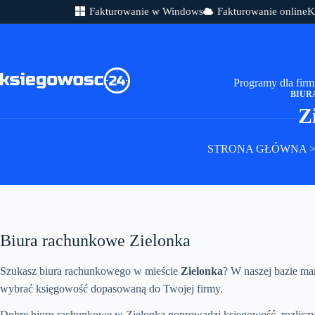
Fakturowanie w Windows
Fakturowanie online
K
Przejdź
do
treści
Programy dla firm
BIUR
Z
STRONA GŁÓWNA
Biura rachunkowe Zielonka
Szukasz biura rachunkowego w mieście
Zielonka
? W naszej bazie 
wybrać księgowość dopasowaną do Twojej firmy.
Dobre biuro rachunkowe w Zielonka poprowadzi księgowość, rozliczy 