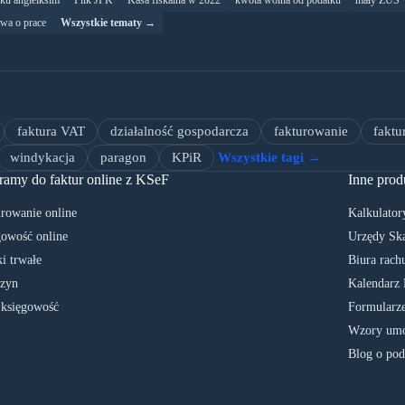
yku angielksim
Plik JPK
Kasa fiskalna w 2022
kwota wolna od podatku
mały ZUS
wa o prace
Wszystkie tematy →
faktura VAT
działalność gospodarcza
fakturowanie
faktu
windykacja
paragon
KPiR
Wszystkie tagi →
ramy do faktur online z KSeF
Inne prod
rowanie online
Kalkulator
owość online
Urzędy Sk
i trwałe
Biura rach
zyn
Kalendarz 
 księgowość
Formularze
Wzory umó
Blog o pod