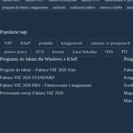
faktura vat rr
faktura WDT
faktura wewnętrzna
faktura WNT
fakturowanie w jęz
program do faktur z magazynem
rachunek
rozliczenie paliwa
umowa o dzieło
umo
Popularne tagi
VAT
KSeF
podatki
księgowość
zmiany w przepisach
prawo pracy
ZUS
koszty
kasa fiskalna
OSS
PIT
Programy do faktur dla Windows z KSeF
Prog
Program do faktur – Faktura VAT 2026 Start
Faktu
Faktura VAT 2026 STANDARD
Księg
Faktura VAT 2026 PRO – Fakturowanie z magazynem
Środk
Porównanie wersji Faktura VAT 2026
Maga
Mała