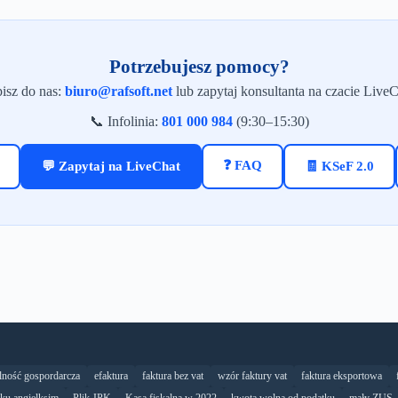
Potrzebujesz pomocy?
isz do nas:
biuro@rafsoft.net
lub zapytaj konsultanta na czacie LiveC
📞 Infolinia:
801 000 984
(9:30–15:30)
❓ FAQ
💬 Zapytaj na LiveChat
🧾 KSeF 2.0
alność gospordarcza
efaktura
faktura bez vat
wzór faktury vat
faktura eksportowa