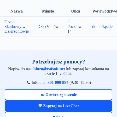
Nazwa
Miasto
Ulica
Województw
Urząd
ul.
Skarbowy w
Dzierżoniów
Pocztowa
dolnośląskie
Dzierżoniowie
14
Potrzebujesz pomocy?
Napisz do nas:
biuro@rafsoft.net
lub zapytaj konsultanta na
czacie LiveChat.
📞 Infolinia:
801 000 984
(9:30–15:30)
🎫 Otwórz zgłoszenie
💬 Zapytaj na LiveChat