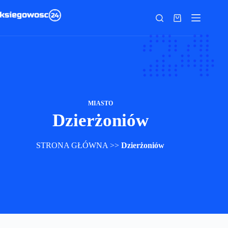
Przejdź
do
Koszyk
treści
MIASTO
Dzierżoniów
STRONA GŁÓWNA
>>
Dzierżoniów