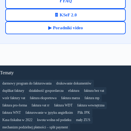
❓ FAQ
🧾 KSeF 2.0
▶ Poradniki video
Tematy
darmowy program do fakturowania
drukowanie dokumentów
duplikat faktury
działalność gospordarcza
efaktura
faktura bez vat
wzór faktury vat
faktura eksportowa
faktura marza
faktura mp
faktura pro-forma
faktura vat rr
faktura WDT
faktura wewnętrzna
faktura WNT
fakturowanie w języku angielksim
Plik JPK
Kasa fiskalna w 2022
kwota wolna od podatku
mały ZUS
mechanizm podzielnej płatności – split payment