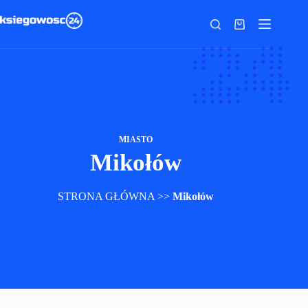
Przejdź
do
Koszyk
treści
MIASTO
Mikołów
STRONA GŁÓWNA
>>
Mikołów