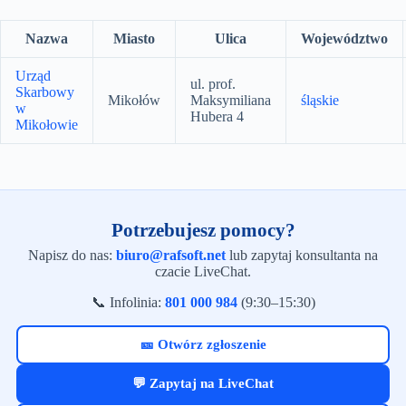
Nazwa
Miasto
Ulica
Województwo
Urząd
ul. prof.
Skarbowy
Mikołów
Maksymiliana
śląskie
w
Hubera 4
Mikołowie
Potrzebujesz pomocy?
Napisz do nas:
biuro@rafsoft.net
lub zapytaj konsultanta na
czacie LiveChat.
📞 Infolinia:
801 000 984
(9:30–15:30)
🎫 Otwórz zgłoszenie
💬 Zapytaj na LiveChat