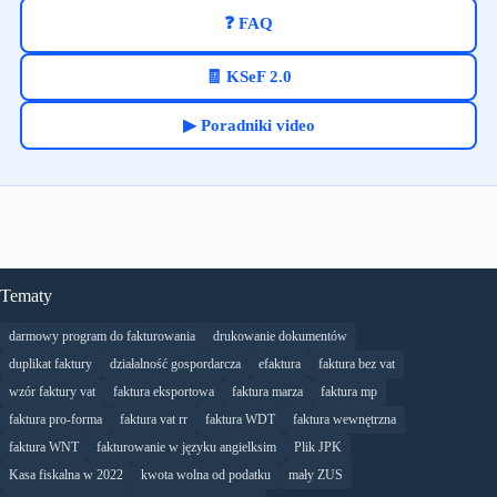
❓ FAQ
🧾 KSeF 2.0
▶ Poradniki video
Tematy
darmowy program do fakturowania
drukowanie dokumentów
duplikat faktury
działalność gospordarcza
efaktura
faktura bez vat
wzór faktury vat
faktura eksportowa
faktura marza
faktura mp
faktura pro-forma
faktura vat rr
faktura WDT
faktura wewnętrzna
faktura WNT
fakturowanie w języku angielksim
Plik JPK
Kasa fiskalna w 2022
kwota wolna od podatku
mały ZUS